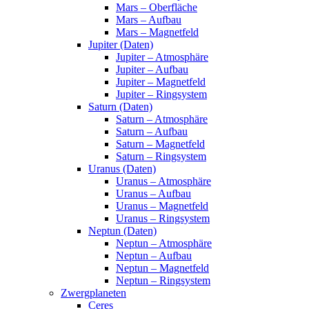
Mars – Oberfläche
Mars – Aufbau
Mars – Magnetfeld
Jupiter (Daten)
Jupiter – Atmosphäre
Jupiter – Aufbau
Jupiter – Magnetfeld
Jupiter – Ringsystem
Saturn (Daten)
Saturn – Atmosphäre
Saturn – Aufbau
Saturn – Magnetfeld
Saturn – Ringsystem
Uranus (Daten)
Uranus – Atmosphäre
Uranus – Aufbau
Uranus – Magnetfeld
Uranus – Ringsystem
Neptun (Daten)
Neptun – Atmosphäre
Neptun – Aufbau
Neptun – Magnetfeld
Neptun – Ringsystem
Zwergplaneten
Ceres