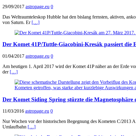
29/09/2017
astropage.eu
0
Das Weltraumteleskop Hubble hat den bislang fernsten, aktiven, anko
von Saturn. Er
[…]
Der Komet 41P/Tuttle-Giacobini-Kresák passiert die 
01/04/2017
astropage.eu
0
Am heutigen 1. April 2017 wird der Komet 41P näher an der Erde vor
der
[…]
Der Komet Siding Spring stürzte die Magnetosphäre d
11/03/2016
astropage.eu
0
Nur Wochen vor der historischen Begegnung des Kometen C/2013 A1
Umlaufbahn
[…]