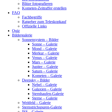
Blitze fotografieren
Kometen-Zeitraffer erstellen
FAQ
Fachbegriffe
Ratgeber zum Teleskopkauf
Offizielle Links
Quiz
Bildergalerie
Sonnensystem – Bilder
Sonne – Galerie
Mond – Galerie
Merkur – Galerie
Venus – Galerie
Mars – Galerie
Jupiter – Galerie
Saturn – Galerie
Kometen – Galerie
Deepsky – Bilder
Nebel – Galerie
Galaxien – Galerie
Sternhaufen-Galerie
Sterne – Galerie
Weitfeld – Galerie
Sternstrichspuren-Galerie
ISS – Galerie