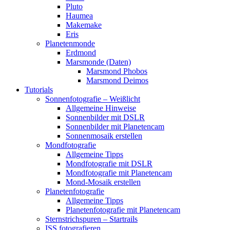
Pluto
Haumea
Makemake
Eris
Planetenmonde
Erdmond
Marsmonde (Daten)
Marsmond Phobos
Marsmond Deimos
Tutorials
Sonnenfotografie – Weißlicht
Allgemeine Hinweise
Sonnenbilder mit DSLR
Sonnenbilder mit Planetencam
Sonnenmosaik erstellen
Mondfotografie
Allgemeine Tipps
Mondfotografie mit DSLR
Mondfotografie mit Planetencam
Mond-Mosaik erstellen
Planetenfotografie
Allgemeine Tipps
Planetenfotografie mit Planetencam
Sternstrichspuren – Startrails
ISS fotografieren