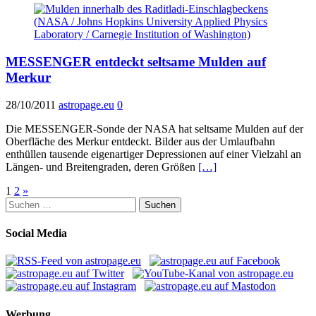
MESSENGER entdeckt seltsame Mulden auf
Merkur
28/10/2011
astropage.eu
0
Die MESSENGER-Sonde der NASA hat seltsame Mulden auf der
Oberfläche des Merkur entdeckt. Bilder aus der Umlaufbahn
enthüllen tausende eigenartiger Depressionen auf einer Vielzahl an
Längen- und Breitengraden, deren Größen
[…]
Seitennummerierung
1
2
»
Suchen
der
nach:
Beiträge
Social Media
Werbung