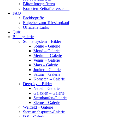
Blitze fotografieren
Kometen-Zeitraffer erstellen
FAQ
Fachbegriffe
Ratgeber zum Teleskopkauf
Offizielle Links
Quiz
Bildergalerie
Sonnensystem – Bilder
Sonne – Galerie
Mond – Galerie
Merkur – Galerie
Venus – Galerie
Mars – Galerie
Jupiter – Galerie
Saturn – Galerie
Kometen – Galerie
Deepsky – Bilder
Nebel – Galerie
Galaxien – Galerie
Sternhaufen-Galerie
Sterne – Galerie
Weitfeld – Galerie
Sternstrichspuren-Galerie
ISS – Galerie