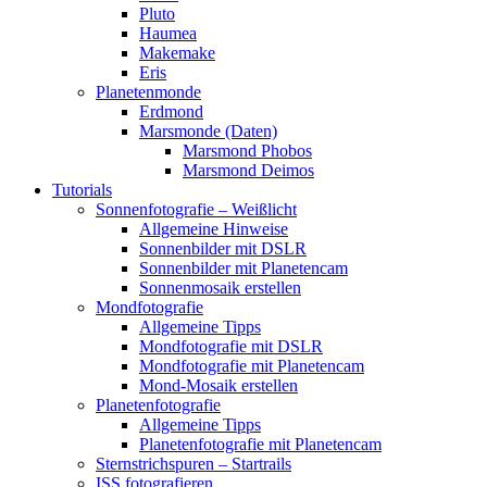
Pluto
Haumea
Makemake
Eris
Planetenmonde
Erdmond
Marsmonde (Daten)
Marsmond Phobos
Marsmond Deimos
Tutorials
Sonnenfotografie – Weißlicht
Allgemeine Hinweise
Sonnenbilder mit DSLR
Sonnenbilder mit Planetencam
Sonnenmosaik erstellen
Mondfotografie
Allgemeine Tipps
Mondfotografie mit DSLR
Mondfotografie mit Planetencam
Mond-Mosaik erstellen
Planetenfotografie
Allgemeine Tipps
Planetenfotografie mit Planetencam
Sternstrichspuren – Startrails
ISS fotografieren