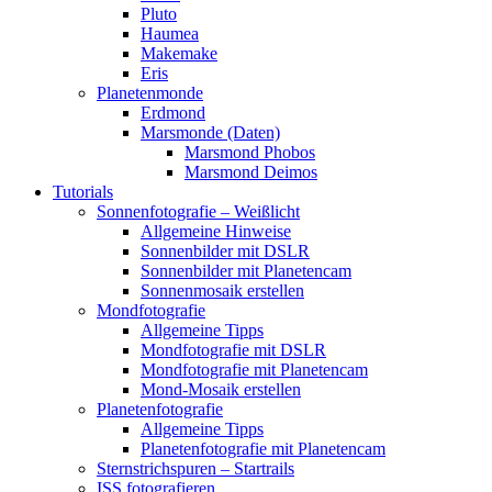
Pluto
Haumea
Makemake
Eris
Planetenmonde
Erdmond
Marsmonde (Daten)
Marsmond Phobos
Marsmond Deimos
Tutorials
Sonnenfotografie – Weißlicht
Allgemeine Hinweise
Sonnenbilder mit DSLR
Sonnenbilder mit Planetencam
Sonnenmosaik erstellen
Mondfotografie
Allgemeine Tipps
Mondfotografie mit DSLR
Mondfotografie mit Planetencam
Mond-Mosaik erstellen
Planetenfotografie
Allgemeine Tipps
Planetenfotografie mit Planetencam
Sternstrichspuren – Startrails
ISS fotografieren