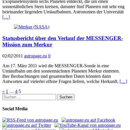
Exoplanetensystem sechs Planeten entdeckt, die um einen
sonnenähnlichen Stern kreisen, darunter fünf Planeten mit sehr eng
beieinander liegenden Umlaufbahnen. Astronomen der Universität
[…]
Statusbericht über den Verlauf der MESSENGER-
Mission zum Merkur
02/02/2011
astropage.eu
0
Am 17. März 2011 wird die MESSENGER-Sonde in eine
Umlaufbahn um den sonnennächsten Planeten Merkur eintreten.
Ihre Beobachtungen und gesammelten Daten könnten dann
Antworten auf vielerlei offene Fragen liefern, welche Herkunft,
[…]
Seitennummerierung
«
1
…
4
5
Suchen
der
nach:
Beiträge
Social Media