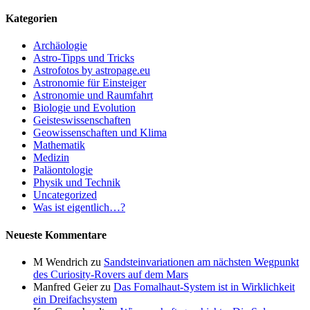
Kategorien
Archäologie
Astro-Tipps und Tricks
Astrofotos by astropage.eu
Astronomie für Einsteiger
Astronomie und Raumfahrt
Biologie und Evolution
Geisteswissenschaften
Geowissenschaften und Klima
Mathematik
Medizin
Paläontologie
Physik und Technik
Uncategorized
Was ist eigentlich…?
Neueste Kommentare
M Wendrich
zu
Sandsteinvariationen am nächsten Wegpunkt
des Curiosity-Rovers auf dem Mars
Manfred Geier
zu
Das Fomalhaut-System ist in Wirklichkeit
ein Dreifachsystem