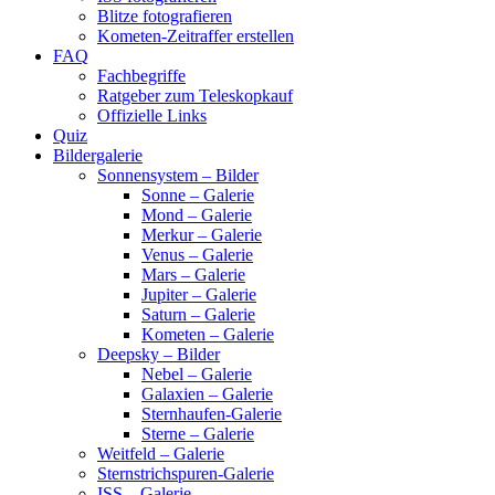
Blitze fotografieren
Kometen-Zeitraffer erstellen
FAQ
Fachbegriffe
Ratgeber zum Teleskopkauf
Offizielle Links
Quiz
Bildergalerie
Sonnensystem – Bilder
Sonne – Galerie
Mond – Galerie
Merkur – Galerie
Venus – Galerie
Mars – Galerie
Jupiter – Galerie
Saturn – Galerie
Kometen – Galerie
Deepsky – Bilder
Nebel – Galerie
Galaxien – Galerie
Sternhaufen-Galerie
Sterne – Galerie
Weitfeld – Galerie
Sternstrichspuren-Galerie
ISS – Galerie