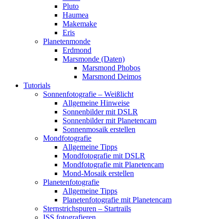
Pluto
Haumea
Makemake
Eris
Planetenmonde
Erdmond
Marsmonde (Daten)
Marsmond Phobos
Marsmond Deimos
Tutorials
Sonnenfotografie – Weißlicht
Allgemeine Hinweise
Sonnenbilder mit DSLR
Sonnenbilder mit Planetencam
Sonnenmosaik erstellen
Mondfotografie
Allgemeine Tipps
Mondfotografie mit DSLR
Mondfotografie mit Planetencam
Mond-Mosaik erstellen
Planetenfotografie
Allgemeine Tipps
Planetenfotografie mit Planetencam
Sternstrichspuren – Startrails
ISS fotografieren