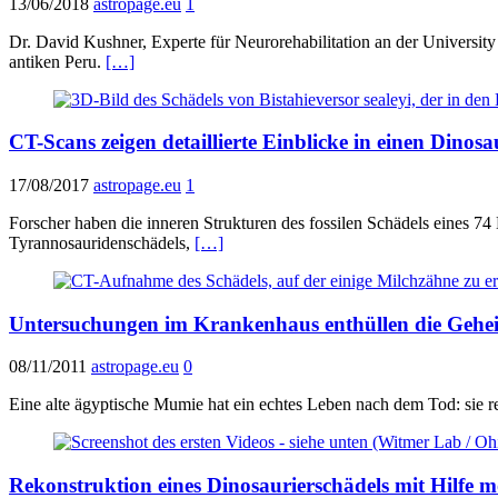
13/06/2018
astropage.eu
1
Dr. David Kushner, Experte für Neurorehabilitation an der University
antiken Peru.
[…]
CT-Scans zeigen detaillierte Einblicke in einen Dinosa
17/08/2017
astropage.eu
1
Forscher haben die inneren Strukturen des fossilen Schädels eines 74 
Tyrannosauridenschädels,
[…]
Untersuchungen im Krankenhaus enthüllen die Gehei
08/11/2011
astropage.eu
0
Eine alte ägyptische Mumie hat ein echtes Leben nach dem Tod: sie re
Rekonstruktion eines Dinosaurierschädels mit Hilfe 