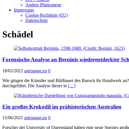
Andere Phänomene
Impressum
Cookie-Richtlinie (EU)
Datenschutz
Schädel
Forensische Analyse an Berninis wiederentdeckter Sc
18/02/2022
astropage.eu
0
Wie gingen die Künstler und Bildhauer des Barock ihr Handwerk an?
durchgeführt. Die Analyse dieser in
[…]
Ein großes Krokodil im prähistorischen Australien
15/06/2021
astropage.eu
0
Forscher der University of Queensland haben eine neue Spezies groß