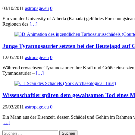
03/10/2011
astropage.eu
0
Ein von der University of Alberta (Kanada) geführtes Forschungsteam 
Regionen des
[…]
Junge Tyrannosaurier setzten bei der Beutejagd auf G
12/05/2011
astropage.eu
0
Während erwachsene Tyrannosaurier ihre Kraft und Größe einsetzten, u
Tyrannosaurier –
[…]
Wissenschaftler spüren dem gewaltsamen Tod eines M
29/03/2011
astropage.eu
0
Ein Mann aus der Eisenzeit, dessen Schädel und Gehirn im Rahmen vo
[…]
Suchen