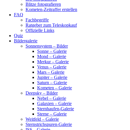
Blitze fotografieren
Kometen-Zeitraffer erstellen
FAQ
Fachbegriffe
Ratgeber zum Teleskopkauf
Offizielle Links
Quiz
Bildergalerie
Sonnensystem – Bilder
Sonne – Galerie
Mond – Galerie
Merkur – Galerie
Venus – Galerie
Mars – Galerie
Jupiter – Galerie
Saturn – Galerie
Kometen – Galerie
Deepsky – Bilder
Nebel – Galerie
Galaxien – Galerie
Sternhaufen-Galerie
Sterne – Galerie
Weitfeld – Galerie
Sternstrichspuren-Galerie
ISS – Galerie