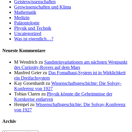
Geisteswissenschaften
Geowissenschaften und Klima
Mathematik
Medizin
Paläontologie
Physik und Technik
Uncategorized
Was ist eigentlich…?
Neueste Kommentare
M Wendrich
zu
Sandsteinvariationen am nächsten Wegpunkt
des Curiosity-Rovers auf dem Mars
Manfred Geier
zu
Das Fomalhaut-System ist in Wirklichkeit
ein Dreifachsystem
Kay Groenhardt
zu
Wissenschaftsgeschichte: Die Solvay-
Konferenz von 1927
Tobias Claren
zu
Physik könnte die Geheimnisse der
Kornkreise entlarven
Hempel
zu
Wissenschaftsgeschichte: Die Solvay-Konferenz
von 1927
Archiv