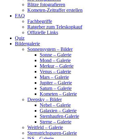
Blitze fotografieren
Kometen-Zeitraffer erstellen
FAQ
Fachbegriffe
Ratgeber zum Teleskopkauf
Offizielle Links
Quiz
Bildergalerie
Sonnensystem – Bilder
Sonne – Galerie
Mond – Galerie
Merkur – Galerie
Venus – Galerie
Mars – Galerie
Jupiter – Galerie
Saturn – Galerie
Kometen – Galerie
Deepsky – Bilder
Nebel – Galerie
Galaxien – Galerie
Sternhaufen-Galerie
Sterne – Galerie
Weitfeld – Galerie
Sternstrichspuren-Galerie
ISS – Galerie