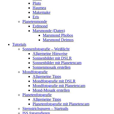
Pluto
Haumea
Makemake
Eris
Planetenmonde
Erdmond
Marsmonde (Daten)
Marsmond Phobos
Marsmond Deimos
Tutorials
Sonnenfotografie – Weißlicht
Allgemeine Hinweise
Sonnenbilder mit DSLR
Sonnenbilder mit Planetencam
Sonnenmosaik erstellen
Mondfotografie
Allgemeine Tipps
Mondfotografie mit DSLR
Mondfotografie mit Planetencam
Mond-Mosaik erstellen
Planetenfotografie
Allgemeine Tipps
Planetenfotografie mit Planetencam
Sternstrichspuren – Startrails
ISS fotografieren