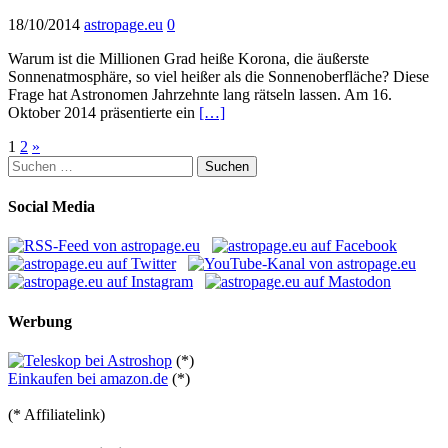
18/10/2014
astropage.eu
0
Warum ist die Millionen Grad heiße Korona, die äußerste
Sonnenatmosphäre, so viel heißer als die Sonnenoberfläche? Diese
Frage hat Astronomen Jahrzehnte lang rätseln lassen. Am 16.
Oktober 2014 präsentierte ein
[…]
Seitennummerierung
1
2
»
Suchen
der
nach:
Beiträge
Social Media
Werbung
(*)
Einkaufen bei amazon.de
(*)
(* Affiliatelink)