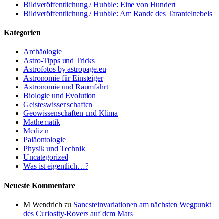
Bildveröffentlichung / Hubble: Eine von Hundert
Bildveröffentlichung / Hubble: Am Rande des Tarantelnebels
Kategorien
Archäologie
Astro-Tipps und Tricks
Astrofotos by astropage.eu
Astronomie für Einsteiger
Astronomie und Raumfahrt
Biologie und Evolution
Geisteswissenschaften
Geowissenschaften und Klima
Mathematik
Medizin
Paläontologie
Physik und Technik
Uncategorized
Was ist eigentlich…?
Neueste Kommentare
M Wendrich
zu
Sandsteinvariationen am nächsten Wegpunkt
des Curiosity-Rovers auf dem Mars