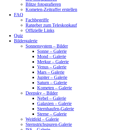
Blitze fotografieren
Kometen-Zeitraffer erstellen
FAQ
Fachbegriffe
Ratgeber zum Teleskopkauf
Offizielle Links
Quiz
Bildergalerie
Sonnensystem – Bilder
Sonne – Galerie
Mond – Galerie
Merkur – Galerie
Venus – Galerie
Mars – Galerie
Jupiter – Galerie
Saturn – Galerie
Kometen – Galerie
Deepsky – Bilder
Nebel – Galerie
Galaxien – Galerie
Sternhaufen-Galerie
Sterne – Galerie
Weitfeld – Galerie
Sternstrichspuren-Galerie
ISS – Galerie