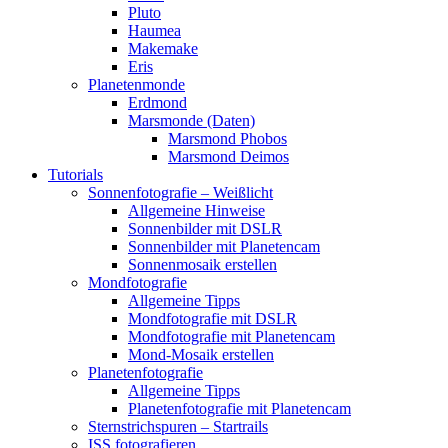
Pluto
Haumea
Makemake
Eris
Planetenmonde
Erdmond
Marsmonde (Daten)
Marsmond Phobos
Marsmond Deimos
Tutorials
Sonnenfotografie – Weißlicht
Allgemeine Hinweise
Sonnenbilder mit DSLR
Sonnenbilder mit Planetencam
Sonnenmosaik erstellen
Mondfotografie
Allgemeine Tipps
Mondfotografie mit DSLR
Mondfotografie mit Planetencam
Mond-Mosaik erstellen
Planetenfotografie
Allgemeine Tipps
Planetenfotografie mit Planetencam
Sternstrichspuren – Startrails
ISS fotografieren