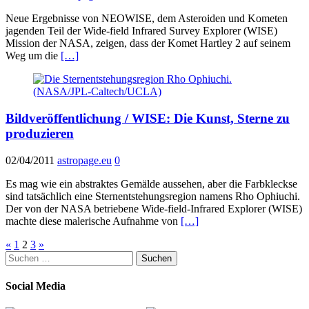
Neue Ergebnisse von NEOWISE, dem Asteroiden und Kometen
jagenden Teil der Wide-field Infrared Survey Explorer (WISE)
Mission der NASA, zeigen, dass der Komet Hartley 2 auf seinem
Weg um die
[…]
Bildveröffentlichung / WISE: Die Kunst, Sterne zu
produzieren
02/04/2011
astropage.eu
0
Es mag wie ein abstraktes Gemälde aussehen, aber die Farbkleckse
sind tatsächlich eine Sternentstehungsregion namens Rho Ophiuchi.
Der von der NASA betriebene Wide-field-Infrared Explorer (WISE)
machte diese malerische Aufnahme von
[…]
Seitennummerierung
«
1
2
3
»
Suchen
der
nach:
Beiträge
Social Media