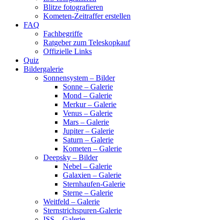
Blitze fotografieren
Kometen-Zeitraffer erstellen
FAQ
Fachbegriffe
Ratgeber zum Teleskopkauf
Offizielle Links
Quiz
Bildergalerie
Sonnensystem – Bilder
Sonne – Galerie
Mond – Galerie
Merkur – Galerie
Venus – Galerie
Mars – Galerie
Jupiter – Galerie
Saturn – Galerie
Kometen – Galerie
Deepsky – Bilder
Nebel – Galerie
Galaxien – Galerie
Sternhaufen-Galerie
Sterne – Galerie
Weitfeld – Galerie
Sternstrichspuren-Galerie
ISS – Galerie