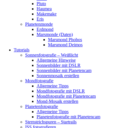
Pluto
Haumea
Makemake
Eris
Planetenmonde
Erdmond
Marsmonde (Daten)
Marsmond Phobos
Marsmond Deimos
Tutorials
Sonnenfotografie – Weißlicht
Allgemeine Hinweise
Sonnenbilder mit DSLR
Sonnenbilder mit Planetencam
Sonnenmosaik erstellen
Mondfotografie
Allgemeine Tipps
Mondfotografie mit DSLR
Mondfotografie mit Planetencam
Mond-Mosaik erstellen
Planetenfotografie
Allgemeine Tipps
Planetenfotografie mit Planetencam
Sternstrichspuren – Startrails
ISS fotografieren