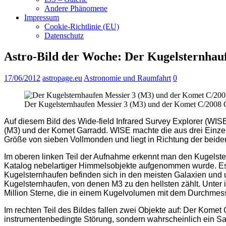
Andere Phänomene
Impressum
Cookie-Richtlinie (EU)
Datenschutz
Astro-Bild der Woche: Der Kugelsternha
17/06/2012
astropage.eu
Astronomie und Raumfahrt
0
Der Kugelsternhaufen Messier 3 (M3) und der Komet C/2008
Auf diesem Bild des Wide-field Infrared Survey Explorer (WI
(M3) und der Komet Garradd. WISE machte die aus drei Einzel
Größe von sieben Vollmonden und liegt in Richtung der beide
Im oberen linken Teil der Aufnahme erkennt man den Kugelst
Katalog nebelartiger Himmelsobjekte aufgenommen wurde. Es d
Kugelsternhaufen befinden sich in den meisten Galaxien und u
Kugelsternhaufen, von denen M3 zu den hellsten zählt. Unter i
Million Sterne, die in einem Kugelvolumen mit dem Durchmesser
Im rechten Teil des Bildes fallen zwei Objekte auf: Der Komet G
instrumentenbedingte Störung, sondern wahrscheinlich ein Sate