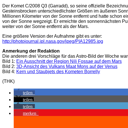
Der Komet C/2008 Q3 (Garradd), so seine offizielle Bezeichn
Gesteinsbrocken unterschiedlichster Größen im äußeren Sonn
Millionen Kilometer von der Sonne entfernt und hatte schon 
von der Sonne wegzeigt. Er erreichte den sonnennächsten Pun
weiter von der Sonne entfernt als der Mars.
Eine größere Version der Aufnahme gibt es unter:
http://photojournal.jpl.nasa.gov/jpeg/PIA12985.jpg
Anmerkung der Redaktion
Die anderen drei Vorschläge für das Astro-Bild der Woche war
Bild 1:
Ein Ausschnitt der Region Nili Fossae auf dem Mars
Bild 2:
3D-Ansicht des Vulkans Maat Mons auf der Venus
Bild 4:
Kern und Staubjets des Kometen Borrelly
(THK)
teilen
teilen
teilen
merken