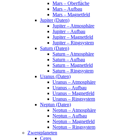
Mars – Oberfläche
Mars – Aufbau
Mars – Magnetfeld
Jupiter (Daten)
Jupiter – Atmosphäre
Jupiter – Aufbau
Jupiter – Magnetfeld
Jupiter – Ringsystem
Saturn (Daten)
Saturn – Atmosphäre
Saturn – Aufbau
Saturn – Magnetfeld
Saturn – Ringsystem
Uranus (Daten)
Uranus – Atmosphäre
Uranus – Aufbau
Uranus – Magnetfeld
Uranus – Ringsystem
Neptun (Daten)
Neptun – Atmosphäre
Neptun – Aufbau
Neptun – Magnetfeld
Neptun – Ringsystem
Zwergplaneten
Ceres