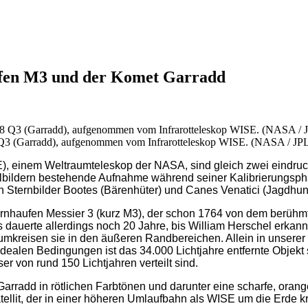
ufen M3 und der Komet Garradd
 Q3 (Garradd), aufgenommen vom Infrarotteleskop WISE. (NASA / JP
SE), einem Weltraumteleskop der NASA, sind gleich zwei eindru
bildern bestehende Aufnahme während seiner Kalibrierungsphas
n Sternbilder Bootes (Bärenhüter) und Canes Venatici (Jagdhun
ernhaufen Messier 3 (kurz M3), der schon 1764 von dem berühm
auerte allerdings noch 20 Jahre, bis William Herschel erkannt
mkreisen sie in den äußeren Randbereichen. Allein in unserer 
dealen Bedingungen ist das 34.000 Lichtjahre entfernte Objekt 
 von rund 150 Lichtjahren verteilt sind.
arradd in rötlichen Farbtönen und darunter eine scharfe, orangef
llit, der in einer höheren Umlaufbahn als WISE um die Erde kre