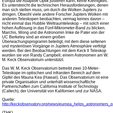
Europa die Adaptive Optik justieren kann, keine Kleinigkeit.
Es unterstreicht die technischen Herausforderungen, denen
man sich stellen muss, um durch die Wolken Jupiters zu
dringen. Obwohl viele andere Forscher Jupiters Wolken mit
anderen Teleskopen beobachten, vermag keines davon –
nicht einmal das Hubble Weltraumteleskop – mit solch einer
hohen Auflösung in das Fünf-Mikrometer-Band zu blicken.
Marchis, Wong und die Astronomin Imke de Pater von der
UC Berkeley sind an einem großen
Überwachungsprogramm beteiligt, mit dem diese seltenen
und mysteriösen Vorgänge in Jupiters Atmosphäre verfolgt
werden. Bei den Beobachtungen mit dem Keck II Teleskop
wurden sie von Randy Campbell, einem Astronomen am W.
M. Keck Observatorium unterstützt.
Das W. M. Keck Observatorium betreibt zwei 10-Meter-
Teleskope im optischen und infraroten Bereich auf dem
Gipfel des Mauna Kea (Hawaii). Das Observatorium ist eine
private Organisation und unterhält wissenschaftliche
Partnerschaften zum California Institute of Technology
(Caltech), der Universität von Kalifornien und zur NASA.
Quelle:
http://keckobservatory.org/news/europa_helps_astronomers_pe
(THK)