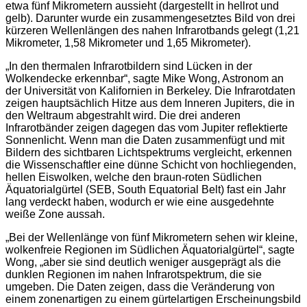
etwa fünf Mikrometern aussieht (dargestellt in hellrot und
gelb). Darunter wurde ein zusammengesetztes Bild von drei
kürzeren Wellenlängen des nahen Infrarotbands gelegt (1,21
Mikrometer, 1,58 Mikrometer und 1,65 Mikrometer).
„In den thermalen Infrarotbildern sind Lücken in der
Wolkendecke erkennbar“, sagte Mike Wong, Astronom an
der Universität von Kalifornien in Berkeley. Die Infrarotdaten
zeigen hauptsächlich Hitze aus dem Inneren Jupiters, die in
den Weltraum abgestrahlt wird. Die drei anderen
Infrarotbänder zeigen dagegen das vom Jupiter reflektierte
Sonnenlicht. Wenn man die Daten zusammenfügt und mit
Bildern des sichtbaren Lichtspektrums vergleicht, erkennen
die Wissenschaftler eine dünne Schicht von hochliegenden,
hellen Eiswolken, welche den braun-roten Südlichen
Äquatorialgürtel (SEB, South Equatorial Belt) fast ein Jahr
lang verdeckt haben, wodurch er wie eine ausgedehnte
weiße Zone aussah.
„Bei der Wellenlänge von fünf Mikrometern sehen wir kleine,
wolkenfreie Regionen im Südlichen Äquatorialgürtel“, sagte
Wong, „aber sie sind deutlich weniger ausgeprägt als die
dunklen Regionen im nahen Infrarotspektrum, die sie
umgeben. Die Daten zeigen, dass die Veränderung von
einem zonenartigen zu einem gürtelartigen Erscheinungsbild