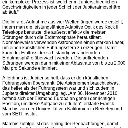
ein komplexer Prozess ist, welcher mit unterschiedlichen
Geschwindigkeiten in jeder Schicht der Jupiteratmosphäre
abläuft.“
Die Infrarot-Aufnahme aus vier Wellenlängen wurde erstellt,
indem man die leistungsfähige Adaptive Optik des Keck II
Teleskops benutzte, die äußerst effektiv die meisten
Störungen durch die Erdatmosphäre herausfiltert.
Normalerweise verwenden Astronomen einen starken Laser,
um einen künstlichen Führungsstern zu erzeugen. Damit
kann der Einfluss der sich ständig verändernden
Erdatmosphäre überwacht werden. Die auftretenden
Störungen werden dann mit einer Abtastrate von bis zu 2.000
Mal pro Sekunde eliminiert.
Allerdings ist Jupiter so hell, dass er den künstlichen
Führungsstern überstrahlt. Die Astronomen braucht etwas,
das heller als der Führungsstern war und sich zudem in
Jupiters direkter Umgebung lag. „Am 30. November 2010
befand sich der Eismond Europa an genau der richtigen
Position, um diese Aufgabe zu erfüllen“, erklärte Franck
Marchis von der Universität von Kalifornien in Berkeley und
vom SETI Institut.
Marchis zufolge ist das Timing der Beobachtungen, damit