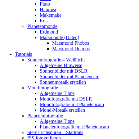
Pluto
Haumea
Makemake
Eris
Planetenmonde
Erdmond
Marsmonde (Daten)
Marsmond Phobos
Marsmond Deimos
Tutorials
Sonnenfotografie – Weißlicht
Allgemeine Hinweise
Sonnenbilder mit DSLR
Sonnenbilder mit Planetencam
Sonnenmosaik erstellen
Mondfotografie
Allgemeine Tipps
Mondfotografie mit DSLR
Mondfotografie mit Planetencam
Mond-Mosaik erstellen
Planetenfotografie
Allgemeine Tipps
Planetenfotografie mit Planetencam
Sternstrichspuren – Startrails
ISS fotografieren