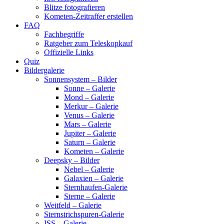
Blitze fotografieren
Kometen-Zeitraffer erstellen
FAQ
Fachbegriffe
Ratgeber zum Teleskopkauf
Offizielle Links
Quiz
Bildergalerie
Sonnensystem – Bilder
Sonne – Galerie
Mond – Galerie
Merkur – Galerie
Venus – Galerie
Mars – Galerie
Jupiter – Galerie
Saturn – Galerie
Kometen – Galerie
Deepsky – Bilder
Nebel – Galerie
Galaxien – Galerie
Sternhaufen-Galerie
Sterne – Galerie
Weitfeld – Galerie
Sternstrichspuren-Galerie
ISS – Galerie