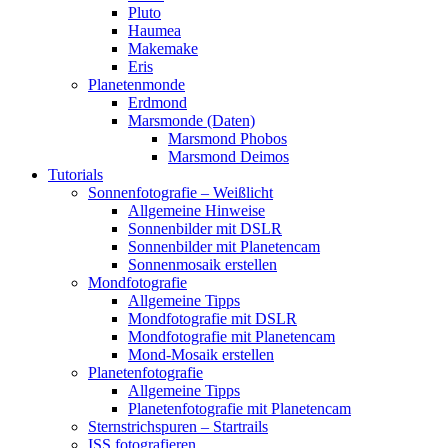
Pluto
Haumea
Makemake
Eris
Planetenmonde
Erdmond
Marsmonde (Daten)
Marsmond Phobos
Marsmond Deimos
Tutorials
Sonnenfotografie – Weißlicht
Allgemeine Hinweise
Sonnenbilder mit DSLR
Sonnenbilder mit Planetencam
Sonnenmosaik erstellen
Mondfotografie
Allgemeine Tipps
Mondfotografie mit DSLR
Mondfotografie mit Planetencam
Mond-Mosaik erstellen
Planetenfotografie
Allgemeine Tipps
Planetenfotografie mit Planetencam
Sternstrichspuren – Startrails
ISS fotografieren