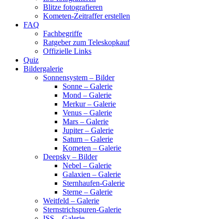
Blitze fotografieren
Kometen-Zeitraffer erstellen
FAQ
Fachbegriffe
Ratgeber zum Teleskopkauf
Offizielle Links
Quiz
Bildergalerie
Sonnensystem – Bilder
Sonne – Galerie
Mond – Galerie
Merkur – Galerie
Venus – Galerie
Mars – Galerie
Jupiter – Galerie
Saturn – Galerie
Kometen – Galerie
Deepsky – Bilder
Nebel – Galerie
Galaxien – Galerie
Sternhaufen-Galerie
Sterne – Galerie
Weitfeld – Galerie
Sternstrichspuren-Galerie
ISS – Galerie