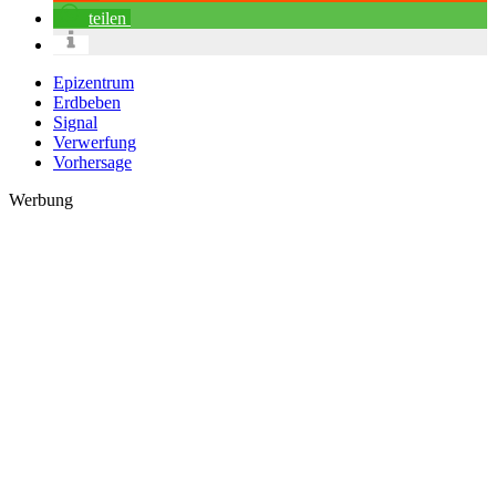
teilen
Epizentrum
Erdbeben
Signal
Verwerfung
Vorhersage
Werbung