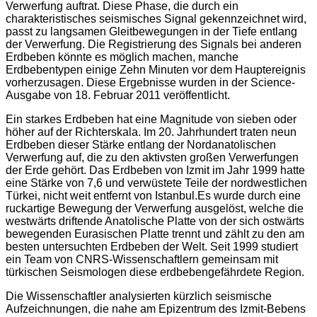
Verwerfung auftrat. Diese Phase, die durch ein
charakteristisches seismisches Signal gekennzeichnet wird,
passt zu langsamen Gleitbewegungen in der Tiefe entlang
der Verwerfung. Die Registrierung des Signals bei anderen
Erdbeben könnte es möglich machen, manche
Erdbebentypen einige Zehn Minuten vor dem Hauptereignis
vorherzusagen. Diese Ergebnisse wurden in der Science-
Ausgabe von 18. Februar 2011 veröffentlicht.
Ein starkes Erdbeben hat eine Magnitude von sieben oder
höher auf der Richterskala. Im 20. Jahrhundert traten neun
Erdbeben dieser Stärke entlang der Nordanatolischen
Verwerfung auf, die zu den aktivsten großen Verwerfungen
der Erde gehört. Das Erdbeben von Izmit im Jahr 1999 hatte
eine Stärke von 7,6 und verwüstete Teile der nordwestlichen
Türkei, nicht weit entfernt von Istanbul.Es wurde durch eine
ruckartige Bewegung der Verwerfung ausgelöst, welche die
westwärts driftende Anatolische Platte von der sich ostwärts
bewegenden Eurasischen Platte trennt und zählt zu den am
besten untersuchten Erdbeben der Welt. Seit 1999 studiert
ein Team von CNRS-Wissenschaftlern gemeinsam mit
türkischen Seismologen diese erdbebengefährdete Region.
Die Wissenschaftler analysierten kürzlich seismische
Aufzeichnungen, die nahe am Epizentrum des Izmit-Bebens