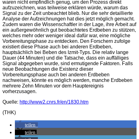
waren nicht empfindlich genug, um den Prozess direkt
aufzuzeichnen, was teilweise erklären würde, warum das
Signal zu der Zeit unbeachtet blieb. Nur die sehr detaillierte
Analyse der Aufzeichnungen hat dies jetzt möglich gemacht.
Zudem waren die Wissenschaftler in der Lage, ihre Arbeit auf
ein außergewöhnlich gut beobachtetes Erdbeben zu stützen,
welches mehr oder weniger ideal dafür war, eine mögliche
Vorbereitungsphase zu entdecken. Den Forschern zufolge
existiert diese Phase auch bei anderen Erdbeben,
hauptsächlich bei Beben des Izmit-Typs. Die relativ lange
Dauer (44 Minuten) und die Tatsache, dass ein auffälliges
Signal abgegeben wurde, sind ermutigende Faktoren. Falls
neue Beobachtungen die Existenz dieser
Vorbereitungsphase auch bei anderen Erdbeben
nachweisen, könnte es möglich werden, manche Erdbeben
mehrere Zehn Minuten vor dem Hauptereignis
vorherzusagen.
Quelle:
http://www2.cnrs.fr/en/1830.htm
(THK)
teilen
teilen