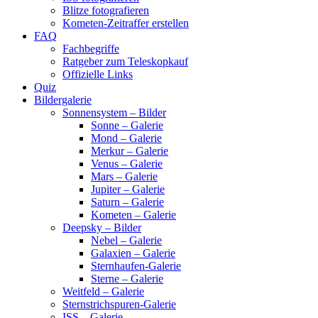
Blitze fotografieren
Kometen-Zeitraffer erstellen
FAQ
Fachbegriffe
Ratgeber zum Teleskopkauf
Offizielle Links
Quiz
Bildergalerie
Sonnensystem – Bilder
Sonne – Galerie
Mond – Galerie
Merkur – Galerie
Venus – Galerie
Mars – Galerie
Jupiter – Galerie
Saturn – Galerie
Kometen – Galerie
Deepsky – Bilder
Nebel – Galerie
Galaxien – Galerie
Sternhaufen-Galerie
Sterne – Galerie
Weitfeld – Galerie
Sternstrichspuren-Galerie
ISS – Galerie