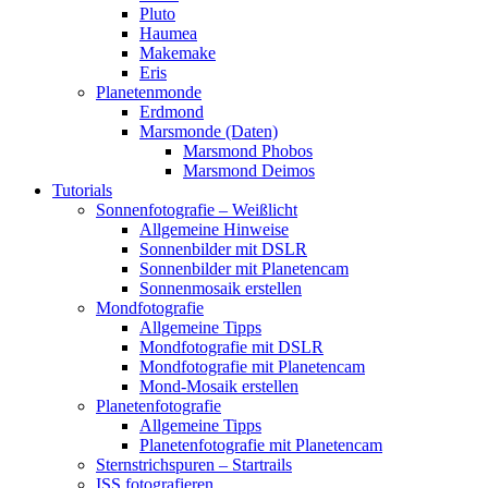
Pluto
Haumea
Makemake
Eris
Planetenmonde
Erdmond
Marsmonde (Daten)
Marsmond Phobos
Marsmond Deimos
Tutorials
Sonnenfotografie – Weißlicht
Allgemeine Hinweise
Sonnenbilder mit DSLR
Sonnenbilder mit Planetencam
Sonnenmosaik erstellen
Mondfotografie
Allgemeine Tipps
Mondfotografie mit DSLR
Mondfotografie mit Planetencam
Mond-Mosaik erstellen
Planetenfotografie
Allgemeine Tipps
Planetenfotografie mit Planetencam
Sternstrichspuren – Startrails
ISS fotografieren