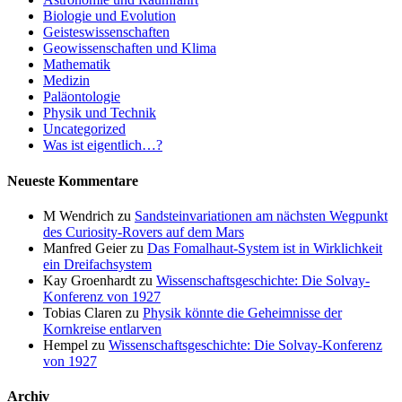
Biologie und Evolution
Geisteswissenschaften
Geowissenschaften und Klima
Mathematik
Medizin
Paläontologie
Physik und Technik
Uncategorized
Was ist eigentlich…?
Neueste Kommentare
M Wendrich
zu
Sandsteinvariationen am nächsten Wegpunkt
des Curiosity-Rovers auf dem Mars
Manfred Geier
zu
Das Fomalhaut-System ist in Wirklichkeit
ein Dreifachsystem
Kay Groenhardt
zu
Wissenschaftsgeschichte: Die Solvay-
Konferenz von 1927
Tobias Claren
zu
Physik könnte die Geheimnisse der
Kornkreise entlarven
Hempel
zu
Wissenschaftsgeschichte: Die Solvay-Konferenz
von 1927
Archiv