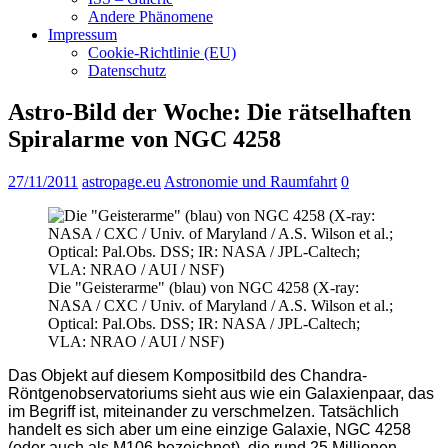
Andere Phänomene
Impressum
Cookie-Richtlinie (EU)
Datenschutz
Astro-Bild der Woche: Die rätselhaften
Spiralarme von NGC 4258
27/11/2011
astropage.eu
Astronomie und Raumfahrt
0
Die "Geisterarme" (blau) von NGC 4258 (X-ray:
NASA / CXC / Univ. of Maryland / A.S. Wilson et al.;
Optical: Pal.Obs. DSS; IR: NASA / JPL-Caltech;
VLA: NRAO / AUI / NSF)
Das Objekt auf diesem Kompositbild des Chandra-
Röntgenobservatoriums sieht aus wie ein Galaxienpaar, das
im Begriff ist, miteinander zu verschmelzen. Tatsächlich
handelt es sich aber um eine einzige Galaxie, NGC 4258
(oder auch als M106 bezeichnet), die rund 25 Millionen