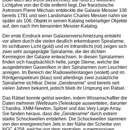
Lichtjahre von der Erde entfernt liegt. Der französische
Astronom Pierre Méchain entdeckte die Galaxie Messier 106
bereits 1781 und sein Landsmann Charles Messier nahm sie
später als 106. Objekt in seinen Katalog nebelartiger Objekte
auf, den nach ihm benannten Messier-Katalog.
Der erste Eindruck einer Galaxienverschmelzung entsteht
vor allem durch die vielen deutlich erkennbaren Spiralarme.
Im sichtbaren Licht (gold) und im Infrarotlicht (rot) zeigen sich
zwei sehr ausgeprägte Spiralarme, die der dichten
Kernregion der Galaxie entwachsen. In diesen Spiralarmen
finden sich hauptsächlich helle, junge Sterne, welche die
ausgedehnten Gaswolken in den Spiralarmen zum Leuchten
anregen. Im Bereich der Radiowellenlängen (violett) und im
Röntgenspektrum (blau) sind allerdings zwei zusätzliche
Spiralarme sichtbar. Diese „Geisterarme“ sind bereits seit
vielen Jahren bekannt, jedoch blieb ihr Ursprung ein Rätsel.
Das Rätsel konnte gelöst werden, indem Wissenschaftler die
Daten mehrerer (Weltraum-)Teleskope auswerteten, darunter
Chandra, XMM-Newton, Spitzer und das Very Large Array.
Sie fanden heraus, dass die „Geisterarme“ durch extrem
starke Schockwellen entstehen. Die Schockwellen stammen
von den energiereichen Jets in der Nähe der Scheibe von
NGC 4258, welche von dem zentralen, supermassiven