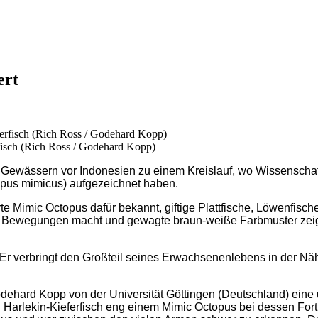
ert
isch (Rich Ross / Godehard Kopp)
ewässern vor Indonesien zu einem Kreislauf, wo Wissenschaft
topus mimicus) aufgezeichnet haben.
erte Mimic Octopus dafür bekannt, giftige Plattfische, Löwenf
e Bewegungen macht und gewagte braun-weiße Farbmuster zeigt.
. Er verbringt den Großteil seines Erwachsenenlebens in der Näh
odehard Kopp von der Universität Göttingen (Deutschland) eine
 Harlekin-Kieferfisch eng einem Mimic Octopus bei dessen Fo