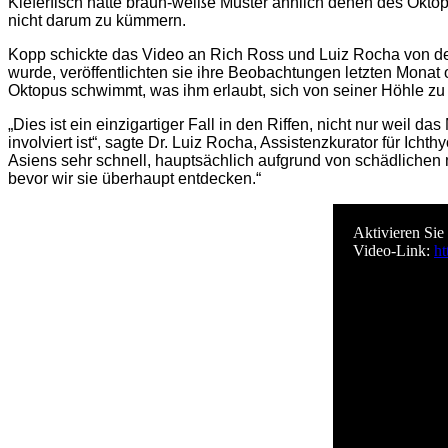
Kieferfisch hatte braun-weiße Muster ähnlich denen des Okto
nicht darum zu kümmern.
Kopp schickte das Video an Rich Ross und Luiz Rocha von der C
wurde, veröffentlichten sie ihre Beobachtungen letzten Mona
Oktopus schwimmt, was ihm erlaubt, sich von seiner Höhle zu
„Dies ist ein einzigartiger Fall in den Riffen, nicht nur weil das
involviert ist“, sagte Dr. Luiz Rocha, Assistenzkurator für Ic
Asiens sehr schnell, hauptsächlich aufgrund von schädlichen 
bevor wir sie überhaupt entdecken.“
Aktivieren Sie
Video-Link:
ht