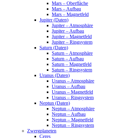
Mars – Oberfläche
Mars – Aufbau
Mars – Magnetfeld
Jupiter (Daten)
Jupiter – Atmosphäre
Jupiter – Aufbau
Jupiter – Magnetfeld
Jupiter – Ringsystem
Saturn (Daten)
Saturn – Atmosphäre
Saturn – Aufbau
Saturn – Magnetfeld
Saturn – Ringsystem
Uranus (Daten)
Uranus – Atmosphäre
Uranus – Aufbau
Uranus – Magnetfeld
Uranus – Ringsystem
Neptun (Daten)
Neptun – Atmosphäre
Neptun – Aufbau
Neptun – Magnetfeld
Neptun – Ringsystem
Zwergplaneten
Ceres