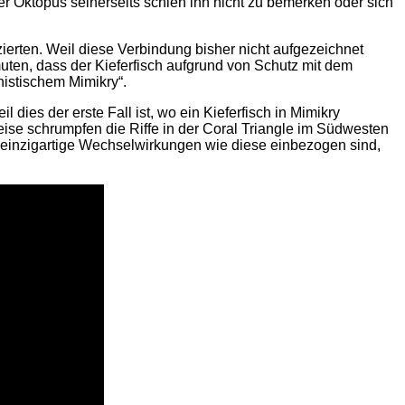
 Oktopus seinerseits schien ihn nicht zu bemerken oder sich
zierten. Weil diese Verbindung bisher nicht aufgezeichnet
uten, dass der Kieferfisch aufgrund von Schutz mit dem
nistischem Mimikry“.
il dies der erste Fall ist, wo ein Kieferfisch in Mimikry
rweise schrumpfen die Riffe in der Coral Triangle im Südwesten
in einzigartige Wechselwirkungen wie diese einbezogen sind,