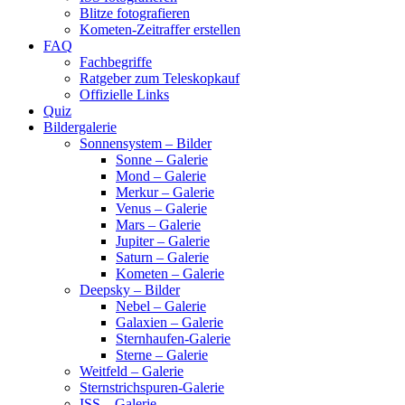
Blitze fotografieren
Kometen-Zeitraffer erstellen
FAQ
Fachbegriffe
Ratgeber zum Teleskopkauf
Offizielle Links
Quiz
Bildergalerie
Sonnensystem – Bilder
Sonne – Galerie
Mond – Galerie
Merkur – Galerie
Venus – Galerie
Mars – Galerie
Jupiter – Galerie
Saturn – Galerie
Kometen – Galerie
Deepsky – Bilder
Nebel – Galerie
Galaxien – Galerie
Sternhaufen-Galerie
Sterne – Galerie
Weitfeld – Galerie
Sternstrichspuren-Galerie
ISS – Galerie