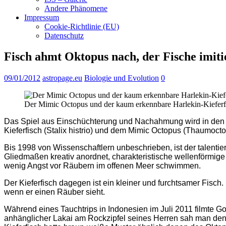
Andere Phänomene
Impressum
Cookie-Richtlinie (EU)
Datenschutz
Fisch ahmt Oktopus nach, der Fische imiti
09/01/2012
astropage.eu
Biologie und Evolution
0
Der Mimic Octopus und der kaum erkennbare Harlekin-Kieferf
Das Spiel aus Einschüchterung und Nachahmung wird in den G
Kieferfisch (Stalix histrio) und dem Mimic Octopus (Thaumoc
Bis 1998 von Wissenschaftlern unbeschrieben, ist der talenti
Gliedmaßen kreativ anordnet, charakteristische wellenförmig
wenig Angst vor Räubern im offenen Meer schwimmen.
Der Kieferfisch dagegen ist ein kleiner und furchtsamer Fisch
wenn er einen Räuber sieht.
Während eines Tauchtrips in Indonesien im Juli 2011 filmte G
anhänglicher Lakai am Rockzipfel seines Herren sah man den