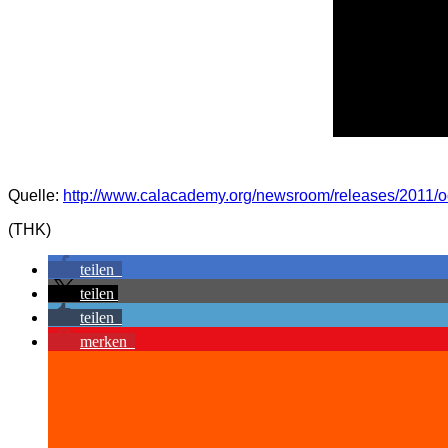
Quelle:
http://www.calacademy.org/newsroom/releases/2011/o
(THK)
teilen
teilen
teilen
merken