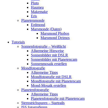
Pluto
Haumea
Makemake
Eris
Planetenmonde
Erdmond
Marsmonde (Daten)
Marsmond Phobos
Marsmond Deimos
Tutorials
Sonnenfotografie – Weißlicht
Allgemeine Hinweise
Sonnenbilder mit DSLR
Sonnenbilder mit Planetencam
Sonnenmosaik erstellen
Mondfotografie
Allgemeine Tipps
Mondfotografie mit DSLR
Mondfotografie mit Planetencam
Mond-Mosaik erstellen
Planetenfotografie
Allgemeine Tipps
Planetenfotografie mit Planetencam
Sternstrichspuren – Startrails
ISS fotografieren