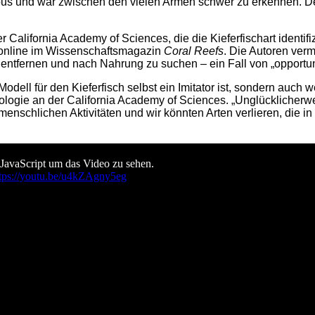
pus und war zwischen den vielen Armen schwer zu erkennen. Der
alifornia Academy of Sciences, die die Kieferfischart identifi
t online im Wissenschaftsmagazin
Coral Reefs
. Die Autoren verm
 entfernen und nach Nahrung zu suchen – ein Fall von „opportu
 Modell für den Kieferfisch selbst ein Imitator ist, sondern auch we
hthyologie an der California Academy of Sciences. „Unglückliche
menschlichen Aktivitäten und wir könnten Arten verlieren, die 
 JavaScript um das Video zu sehen.
tps://youtu.be/u4kZAgny5eg