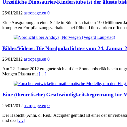
Urzeitliche Dinosaurier-Kinderstube ist der älteste bis
26/01/2012
astropage.eu
0
Eine Ausgrabung an einer Stätte in Südafrika hat ein 190 Millionen 
komplexen Fortpflanzungsverhaltens bei frühen Dinosauriern offenba
Bilder/Videos: Die Nordpolarlichter vom 24. Januar 
26/01/2012
astropage.eu
0
Am 22. Januar 2012 ereignete sich auf der Sonnenoberfläche ein unge
Mengen Plasma mit
[…]
Eine (theoretische) Geschwindigkeitsbegrenzung für 
25/01/2012
astropage.eu
0
Der Habicht (Anm. d. Red.: Accipiter gentilis) ist einer der unverbe
und das
[…]