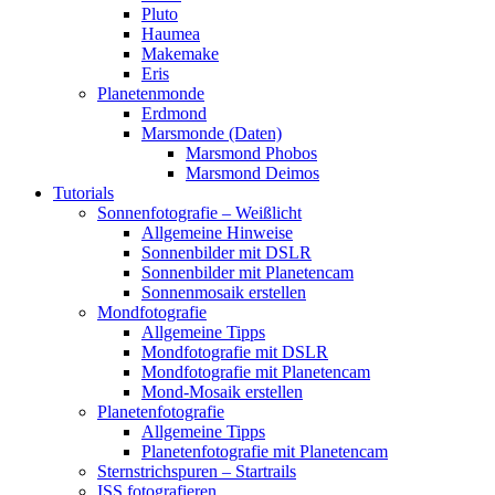
Pluto
Haumea
Makemake
Eris
Planetenmonde
Erdmond
Marsmonde (Daten)
Marsmond Phobos
Marsmond Deimos
Tutorials
Sonnenfotografie – Weißlicht
Allgemeine Hinweise
Sonnenbilder mit DSLR
Sonnenbilder mit Planetencam
Sonnenmosaik erstellen
Mondfotografie
Allgemeine Tipps
Mondfotografie mit DSLR
Mondfotografie mit Planetencam
Mond-Mosaik erstellen
Planetenfotografie
Allgemeine Tipps
Planetenfotografie mit Planetencam
Sternstrichspuren – Startrails
ISS fotografieren