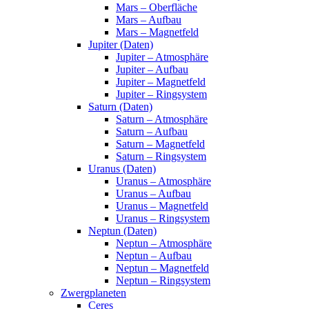
Mars – Oberfläche
Mars – Aufbau
Mars – Magnetfeld
Jupiter (Daten)
Jupiter – Atmosphäre
Jupiter – Aufbau
Jupiter – Magnetfeld
Jupiter – Ringsystem
Saturn (Daten)
Saturn – Atmosphäre
Saturn – Aufbau
Saturn – Magnetfeld
Saturn – Ringsystem
Uranus (Daten)
Uranus – Atmosphäre
Uranus – Aufbau
Uranus – Magnetfeld
Uranus – Ringsystem
Neptun (Daten)
Neptun – Atmosphäre
Neptun – Aufbau
Neptun – Magnetfeld
Neptun – Ringsystem
Zwergplaneten
Ceres