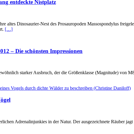
lang entdeckte Nistplatz
Jahre altes Dinosaurier-Nest des Prosauropoden Massospondylus freige
rt.
[…]
2012 – Die schönsten Impressionen
wöhnlich starker Ausbruch, der die Größenklasse (Magnitude) von M8,7
Vögel
sserlichen Adrenalinjunkies in der Natur. Der ausgezeichnete Räuber ja