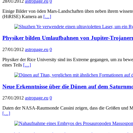
28/01/2012
astropage.eu
0
Einige Bilder von öden Mars-Landschaften üben neben ihrem wissensch
(HiRISE) Kamera an
[…]
Physiker bilden Umlaufbahnen von Jupiter-Trojanern
27/01/2012
astropage.eu
0
Physiker der Rice University sind ins Extreme gegangen, um zu bew
eines Teils
[…]
Neue Erkenntnisse über die Dünen auf dem Saturnm
27/01/2012
astropage.eu
0
Daten der NASA-Raumsonde Cassini zeigen, dass die Größen und Mus
[…]