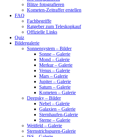
Blitze fotografieren
Kometen-Zeitraffer erstellen
FAQ
Fachbegriffe
Ratgeber zum Teleskopkauf
Offizielle Links
Quiz
Bildergalerie
Sonnensystem – Bilder
Sonne – Galerie
Mond – Galerie
Merkur – Galerie
Venus – Galerie
Mars – Galerie
Jupiter – Galerie
Saturn – Galerie
Kometen – Galerie
Deepsky – Bilder
Nebel – Galerie
Galaxien – Galerie
Sternhaufen-Galerie
Sterne – Galerie
Weitfeld – Galerie
Sternstrichspuren-Galerie
ISS – Galerie