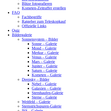
Blitze fotografieren
Kometen-Zeitraffer erstellen
FAQ
Fachbegriffe
Ratgeber zum Teleskopkauf
Offizielle Links
Quiz
Bildergalerie
Sonnensystem – Bilder
Sonne – Galerie
Mond – Galerie
Merkur – Galerie
Venus – Galerie
Mars – Galerie
Jupiter – Galerie
Saturn – Galerie
Kometen – Galerie
Deepsky – Bilder
Nebel – Galerie
Galaxien – Galerie
Sternhaufen-Galerie
Sterne – Galerie
Weitfeld – Galerie
Sternstrichspuren-Galerie
ISS – Galerie