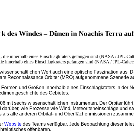
k des Windes – Dünen in Noachis Terra au
die innerhalb eines Einschlagkraters gefangen sind (NASA / JPL-Caltec
ssenschaftlichen Wert auch eine optische Faszination aus. Dar
ars Reconnaissance Orbiter (MRO) aufgenommene Szenerie aus
ormen und Größen innerhalb eines Einschlagkraters in der No
Sedimentgeschichte des Gebietes.
 mit sechs wissenschaftlichen Instrumenten. Der Orbiter führt j
darüber, wie Prozesse wie Wind, Meteoriteneinschläge und sai
rs als alle anderen Orbital- und Oberflächenmissionen zusamme
er
Website
des Teams verfügbar. Jede Beobachtung dieser tel
hreibtisches offenbaren.