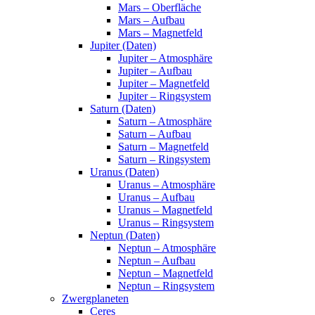
Mars – Oberfläche
Mars – Aufbau
Mars – Magnetfeld
Jupiter (Daten)
Jupiter – Atmosphäre
Jupiter – Aufbau
Jupiter – Magnetfeld
Jupiter – Ringsystem
Saturn (Daten)
Saturn – Atmosphäre
Saturn – Aufbau
Saturn – Magnetfeld
Saturn – Ringsystem
Uranus (Daten)
Uranus – Atmosphäre
Uranus – Aufbau
Uranus – Magnetfeld
Uranus – Ringsystem
Neptun (Daten)
Neptun – Atmosphäre
Neptun – Aufbau
Neptun – Magnetfeld
Neptun – Ringsystem
Zwergplaneten
Ceres