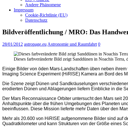
Andere Phänomene
Impressum
Cookie-Richtlinie (EU)
Datenschutz
Bildveröffentlichung / MRO: Das Handwer
28/01/2012
astropage.eu
Astronomie und Raumfahrt
0
Dieses farbveränderte Bild zeigt Sanddünen in Noachis Terra, 
Einige Bilder von öden Mars-Landschaften üben neben ihrem wi
Imaging Science Experiment (HiRISE) Kamera an Bord des M
Die Szene zeigt Dünen und Sandkräuselungen verschiedener F
erodierten Dünen und Ablagerungen liefern Einblicke in die 
Der Mars Reconnaissance Orbiter untersucht den Mars seit 2006
Anhaltspunkte über die frühen Umgebungen des Planeten und 
beeinflussen. Diese Mission lieferte mehr Daten über den Ma
Mehr als 20.600 von HiRISE aufgenommene Bilder sind auf d
Quadratkilometer und kann Strukturen von der Größe eines Sc