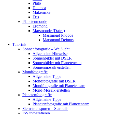
Pluto
Haumea
Makemake
Eris
Planetenmonde
Erdmond
Marsmonde (Daten)
Marsmond Phobos
Marsmond Deimos
Tutorials
Sonnenfotografie – Weißlicht
Allgemeine Hinweise
Sonnenbilder mit DSLR
Sonnenbilder mit Planetencam
Sonnenmosaik erstellen
Mondfotografie
Allgemeine Tipps
Mondfotografie mit DSLR
Mondfotografie mit Planetencam
Mond-Mosaik erstellen
Planetenfotografie
Allgemeine Tipps
Planetenfotografie mit Planetencam
Sternstrichspuren – Startrails
ISS fotografieren