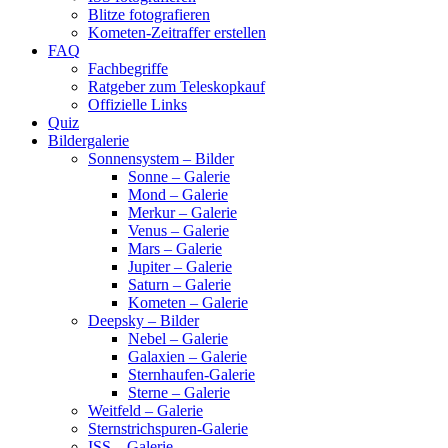
Blitze fotografieren
Kometen-Zeitraffer erstellen
FAQ
Fachbegriffe
Ratgeber zum Teleskopkauf
Offizielle Links
Quiz
Bildergalerie
Sonnensystem – Bilder
Sonne – Galerie
Mond – Galerie
Merkur – Galerie
Venus – Galerie
Mars – Galerie
Jupiter – Galerie
Saturn – Galerie
Kometen – Galerie
Deepsky – Bilder
Nebel – Galerie
Galaxien – Galerie
Sternhaufen-Galerie
Sterne – Galerie
Weitfeld – Galerie
Sternstrichspuren-Galerie
ISS – Galerie