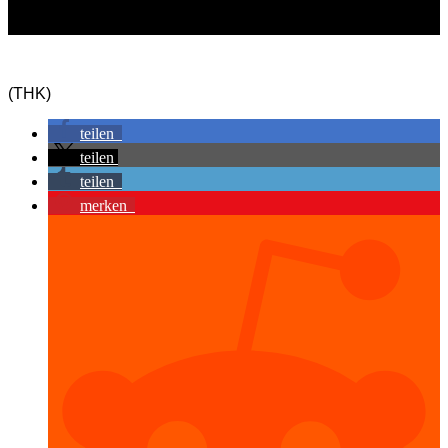
(THK)
teilen
teilen
teilen
merken