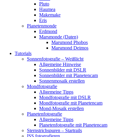
Pluto
Haumea
Makemake
Eris
Planetenmonde
Erdmond
Marsmonde (Daten)
Marsmond Phobos
Marsmond Deimos
Tutorials
Sonnenfotografie – Weißlicht
Allgemeine Hinweise
Sonnenbilder mit DSLR
Sonnenbilder mit Planetencam
Sonnenmosaik erstellen
Mondfotografie
Allgemeine Tipps
Mondfotografie mit DSLR
Mondfotografie mit Planetencam
Mond-Mosaik erstellen
Planetenfotografie
Allgemeine Tipps
Planetenfotografie mit Planetencam
Sternstrichspuren – Startrails
ISS fotografieren