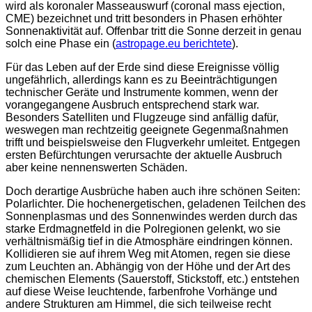
wird als koronaler Masseauswurf (coronal mass ejection,
CME) bezeichnet und tritt besonders in Phasen erhöhter
Sonnenaktivität auf. Offenbar tritt die Sonne derzeit in genau
solch eine Phase ein (
astropage.eu berichtete
).
Für das Leben auf der Erde sind diese Ereignisse völlig
ungefährlich, allerdings kann es zu Beeinträchtigungen
technischer Geräte und Instrumente kommen, wenn der
vorangegangene Ausbruch entsprechend stark war.
Besonders Satelliten und Flugzeuge sind anfällig dafür,
weswegen man rechtzeitig geeignete Gegenmaßnahmen
trifft und beispielsweise den Flugverkehr umleitet. Entgegen
ersten Befürchtungen verursachte der aktuelle Ausbruch
aber keine nennenswerten Schäden.
Doch derartige Ausbrüche haben auch ihre schönen Seiten:
Polarlichter. Die hochenergetischen, geladenen Teilchen des
Sonnenplasmas und des Sonnenwindes werden durch das
starke Erdmagnetfeld in die Polregionen gelenkt, wo sie
verhältnismäßig tief in die Atmosphäre eindringen können.
Kollidieren sie auf ihrem Weg mit Atomen, regen sie diese
zum Leuchten an. Abhängig von der Höhe und der Art des
chemischen Elements (Sauerstoff, Stickstoff, etc.) entstehen
auf diese Weise leuchtende, farbenfrohe Vorhänge und
andere Strukturen am Himmel, die sich teilweise recht