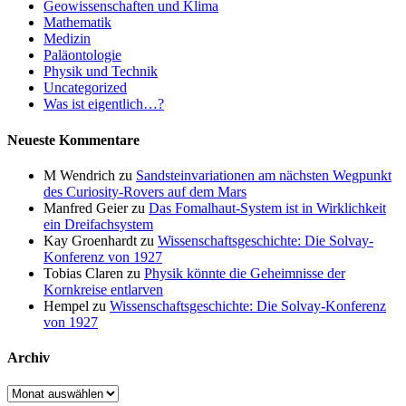
Geowissenschaften und Klima
Mathematik
Medizin
Paläontologie
Physik und Technik
Uncategorized
Was ist eigentlich…?
Neueste Kommentare
M Wendrich
zu
Sandsteinvariationen am nächsten Wegpunkt
des Curiosity-Rovers auf dem Mars
Manfred Geier
zu
Das Fomalhaut-System ist in Wirklichkeit
ein Dreifachsystem
Kay Groenhardt
zu
Wissenschaftsgeschichte: Die Solvay-
Konferenz von 1927
Tobias Claren
zu
Physik könnte die Geheimnisse der
Kornkreise entlarven
Hempel
zu
Wissenschaftsgeschichte: Die Solvay-Konferenz
von 1927
Archiv
Archiv