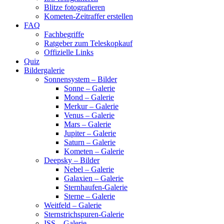
Blitze fotografieren
Kometen-Zeitraffer erstellen
FAQ
Fachbegriffe
Ratgeber zum Teleskopkauf
Offizielle Links
Quiz
Bildergalerie
Sonnensystem – Bilder
Sonne – Galerie
Mond – Galerie
Merkur – Galerie
Venus – Galerie
Mars – Galerie
Jupiter – Galerie
Saturn – Galerie
Kometen – Galerie
Deepsky – Bilder
Nebel – Galerie
Galaxien – Galerie
Sternhaufen-Galerie
Sterne – Galerie
Weitfeld – Galerie
Sternstrichspuren-Galerie
ISS – Galerie