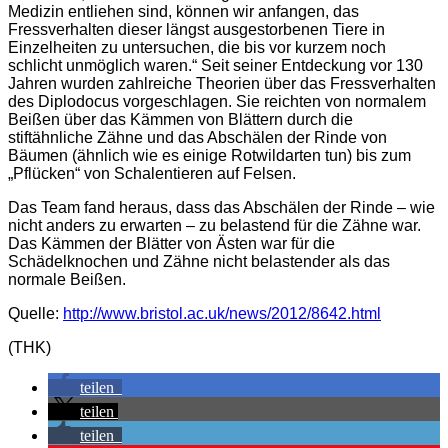
Medizin entliehen sind, können wir anfangen, das
Fressverhalten dieser längst ausgestorbenen Tiere in
Einzelheiten zu untersuchen, die bis vor kurzem noch
schlicht unmöglich waren.“ Seit seiner Entdeckung vor 130
Jahren wurden zahlreiche Theorien über das Fressverhalten
des Diplodocus vorgeschlagen. Sie reichten von normalem
Beißen über das Kämmen von Blättern durch die
stiftähnliche Zähne und das Abschälen der Rinde von
Bäumen (ähnlich wie es einige Rotwildarten tun) bis zum
„Pflücken“ von Schalentieren auf Felsen.
Das Team fand heraus, dass das Abschälen der Rinde – wie
nicht anders zu erwarten – zu belastend für die Zähne war.
Das Kämmen der Blätter von Ästen war für die
Schädelknochen und Zähne nicht belastender als das
normale Beißen.
Quelle:
http://www.bristol.ac.uk/news/2012/8642.html
(THK)
teilen
teilen
teilen