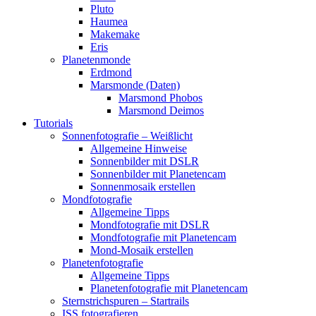
Pluto
Haumea
Makemake
Eris
Planetenmonde
Erdmond
Marsmonde (Daten)
Marsmond Phobos
Marsmond Deimos
Tutorials
Sonnenfotografie – Weißlicht
Allgemeine Hinweise
Sonnenbilder mit DSLR
Sonnenbilder mit Planetencam
Sonnenmosaik erstellen
Mondfotografie
Allgemeine Tipps
Mondfotografie mit DSLR
Mondfotografie mit Planetencam
Mond-Mosaik erstellen
Planetenfotografie
Allgemeine Tipps
Planetenfotografie mit Planetencam
Sternstrichspuren – Startrails
ISS fotografieren