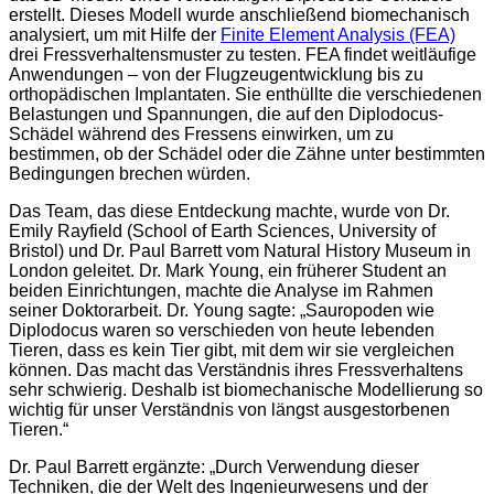
erstellt. Dieses Modell wurde anschließend biomechanisch
analysiert, um mit Hilfe der
Finite Element Analysis (FEA)
drei Fressverhaltensmuster zu testen. FEA findet weitläufige
Anwendungen – von der Flugzeugentwicklung bis zu
orthopädischen Implantaten. Sie enthüllte die verschiedenen
Belastungen und Spannungen, die auf den Diplodocus-
Schädel während des Fressens einwirken, um zu
bestimmen, ob der Schädel oder die Zähne unter bestimmten
Bedingungen brechen würden.
Das Team, das diese Entdeckung machte, wurde von Dr.
Emily Rayfield (School of Earth Sciences, University of
Bristol) und Dr. Paul Barrett vom Natural History Museum in
London geleitet. Dr. Mark Young, ein früherer Student an
beiden Einrichtungen, machte die Analyse im Rahmen
seiner Doktorarbeit. Dr. Young sagte: „Sauropoden wie
Diplodocus waren so verschieden von heute lebenden
Tieren, dass es kein Tier gibt, mit dem wir sie vergleichen
können. Das macht das Verständnis ihres Fressverhaltens
sehr schwierig. Deshalb ist biomechanische Modellierung so
wichtig für unser Verständnis von längst ausgestorbenen
Tieren.“
Dr. Paul Barrett ergänzte: „Durch Verwendung dieser
Techniken, die der Welt des Ingenieurwesens und der