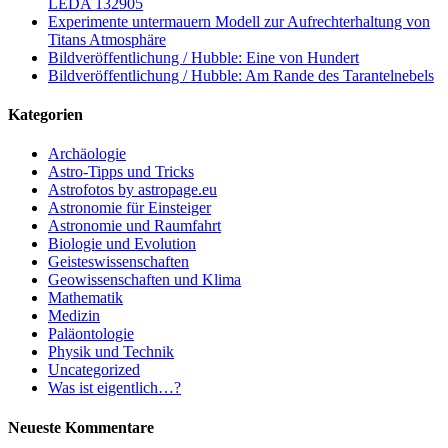
LEDA 132905
Experimente untermauern Modell zur Aufrechterhaltung von
Titans Atmosphäre
Bildveröffentlichung / Hubble: Eine von Hundert
Bildveröffentlichung / Hubble: Am Rande des Tarantelnebels
Kategorien
Archäologie
Astro-Tipps und Tricks
Astrofotos by astropage.eu
Astronomie für Einsteiger
Astronomie und Raumfahrt
Biologie und Evolution
Geisteswissenschaften
Geowissenschaften und Klima
Mathematik
Medizin
Paläontologie
Physik und Technik
Uncategorized
Was ist eigentlich…?
Neueste Kommentare