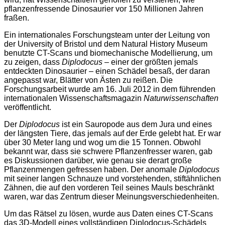
pflanzenfressende Dinosaurier vor 150 Millionen Jahren
fraßen.
Ein internationales Forschungsteam unter der Leitung von
der University of Bristol und dem Natural History Museum
benutzte CT-Scans und biomechanische Modellierung, um
zu zeigen, dass
Diplodocus
– einer der größten jemals
entdeckten Dinosaurier – einen Schädel besaß, der daran
angepasst war, Blätter von Ästen zu reißen. Die
Forschungsarbeit wurde am 16. Juli 2012 in dem führenden
internationalen Wissenschaftsmagazin
Naturwissenschaften
veröffentlicht.
Der
Diplodocus
ist ein Sauropode aus dem Jura und eines
der längsten Tiere, das jemals auf der Erde gelebt hat. Er war
über 30 Meter lang und wog um die 15 Tonnen. Obwohl
bekannt war, dass sie schwere Pflanzenfresser waren, gab
es Diskussionen darüber, wie genau sie derart große
Pflanzenmengen gefressen haben. Der anomale
Diplodocus
mit seiner langen Schnauze und vorstehenden, stiftähnlichen
Zähnen, die auf den vorderen Teil seines Mauls beschränkt
waren, war das Zentrum dieser Meinungsverschiedenheiten.
Um das Rätsel zu lösen, wurde aus Daten eines CT-Scans
das 3D-Modell eines vollständigen Diplodocus-Schädels