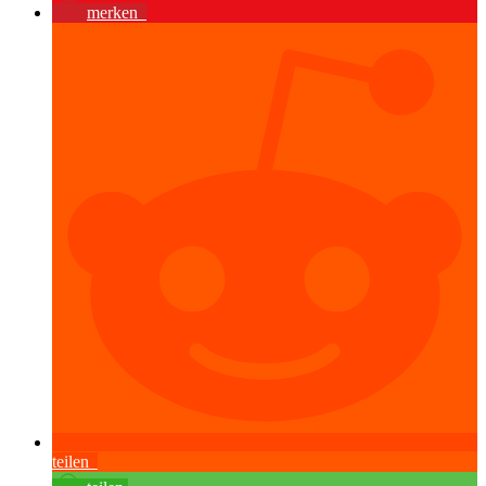
merken
teilen