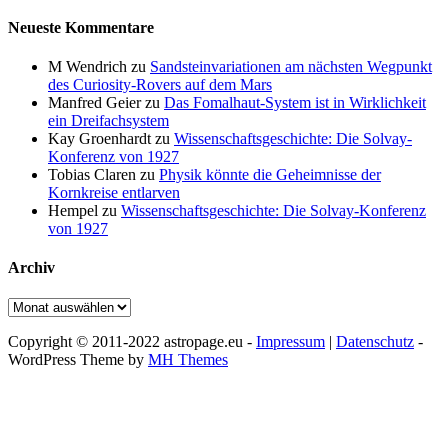
Neueste Kommentare
M Wendrich
zu
Sandsteinvariationen am nächsten Wegpunkt
des Curiosity-Rovers auf dem Mars
Manfred Geier
zu
Das Fomalhaut-System ist in Wirklichkeit
ein Dreifachsystem
Kay Groenhardt
zu
Wissenschaftsgeschichte: Die Solvay-
Konferenz von 1927
Tobias Claren
zu
Physik könnte die Geheimnisse der
Kornkreise entlarven
Hempel
zu
Wissenschaftsgeschichte: Die Solvay-Konferenz
von 1927
Archiv
Archiv
Copyright © 2011-2022 astropage.eu -
Impressum
|
Datenschutz
-
WordPress Theme by
MH Themes