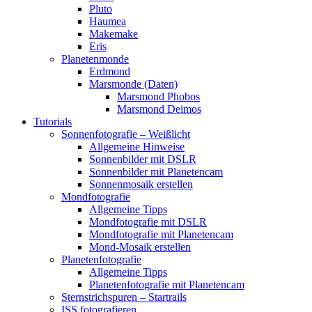
Pluto
Haumea
Makemake
Eris
Planetenmonde
Erdmond
Marsmonde (Daten)
Marsmond Phobos
Marsmond Deimos
Tutorials
Sonnenfotografie – Weißlicht
Allgemeine Hinweise
Sonnenbilder mit DSLR
Sonnenbilder mit Planetencam
Sonnenmosaik erstellen
Mondfotografie
Allgemeine Tipps
Mondfotografie mit DSLR
Mondfotografie mit Planetencam
Mond-Mosaik erstellen
Planetenfotografie
Allgemeine Tipps
Planetenfotografie mit Planetencam
Sternstrichspuren – Startrails
ISS fotografieren