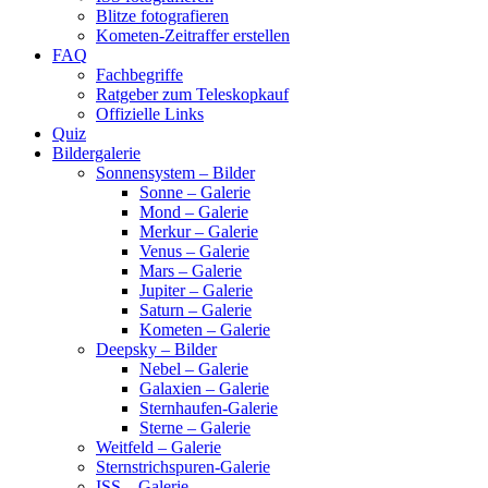
Blitze fotografieren
Kometen-Zeitraffer erstellen
FAQ
Fachbegriffe
Ratgeber zum Teleskopkauf
Offizielle Links
Quiz
Bildergalerie
Sonnensystem – Bilder
Sonne – Galerie
Mond – Galerie
Merkur – Galerie
Venus – Galerie
Mars – Galerie
Jupiter – Galerie
Saturn – Galerie
Kometen – Galerie
Deepsky – Bilder
Nebel – Galerie
Galaxien – Galerie
Sternhaufen-Galerie
Sterne – Galerie
Weitfeld – Galerie
Sternstrichspuren-Galerie
ISS – Galerie