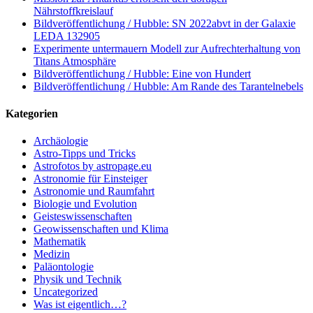
Nährstoffkreislauf
Bildveröffentlichung / Hubble: SN 2022abvt in der Galaxie
LEDA 132905
Experimente untermauern Modell zur Aufrechterhaltung von
Titans Atmosphäre
Bildveröffentlichung / Hubble: Eine von Hundert
Bildveröffentlichung / Hubble: Am Rande des Tarantelnebels
Kategorien
Archäologie
Astro-Tipps und Tricks
Astrofotos by astropage.eu
Astronomie für Einsteiger
Astronomie und Raumfahrt
Biologie und Evolution
Geisteswissenschaften
Geowissenschaften und Klima
Mathematik
Medizin
Paläontologie
Physik und Technik
Uncategorized
Was ist eigentlich…?