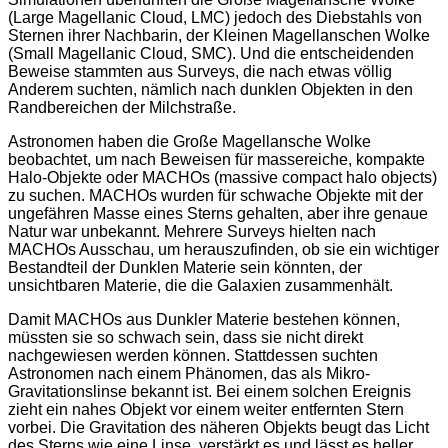
(Large Magellanic Cloud, LMC) jedoch des Diebstahls von
Sternen ihrer Nachbarin, der Kleinen Magellanschen Wolke
(Small Magellanic Cloud, SMC). Und die entscheidenden
Beweise stammten aus Surveys, die nach etwas völlig
Anderem suchten, nämlich nach dunklen Objekten in den
Randbereichen der Milchstraße.
Astronomen haben die Große Magellansche Wolke
beobachtet, um nach Beweisen für massereiche, kompakte
Halo-Objekte oder MACHOs (massive compact halo objects)
zu suchen. MACHOs wurden für schwache Objekte mit der
ungefähren Masse eines Sterns gehalten, aber ihre genaue
Natur war unbekannt. Mehrere Surveys hielten nach
MACHOs Ausschau, um herauszufinden, ob sie ein wichtiger
Bestandteil der Dunklen Materie sein könnten, der
unsichtbaren Materie, die die Galaxien zusammenhält.
Damit MACHOs aus Dunkler Materie bestehen können,
müssten sie so schwach sein, dass sie nicht direkt
nachgewiesen werden können. Stattdessen suchten
Astronomen nach einem Phänomen, das als Mikro-
Gravitationslinse bekannt ist. Bei einem solchen Ereignis
zieht ein nahes Objekt vor einem weiter entfernten Stern
vorbei. Die Gravitation des näheren Objekts beugt das Licht
des Sterns wie eine Linse, verstärkt es und lässt es heller