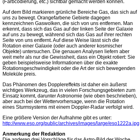
(Farbcodierung, etc.) sichtbar gemacht werden können.
Auf dem Bild markieren grünliche Bereiche Gas, das sich auf
uns zu bewegt. Orangefarbene Gebiete dagegen
kennzeichnen Gaswolken, die sich von uns entfernen. Man
erkennt, dass sich das Gas auf der linken Seite der Galaxie
auf uns zu bewegt, während sich das Gas auf ihrer rechten
Seite von uns entfernt. Auf diese Weise lässt sich die
Rotation einer Galaxie (oder auch anderer kosmischer
Objekte) untersuchen. Die genauen Analysen liefern aber
weit mehr als nur die Gewissheit, dass ein Objekt rotiert: Sie
geben beispielsweise Informationen über die exakte
Rotationsgeschwindigkeit oder die Art der sich bewegenden
Moleküle preis.
Das Phänomen des Dopplereffekts ist daher ein äußerst
wichtiges Werkzeug, das in vielen Forschungsgebieten zum
Einsatz kommt, darunter Astronomie (wie oben beschrieben),
aber auch bei der Wettervorhersage, wenn die Rotation
eines Sturmsystems mit einem Doppler-Radar verfolgt wird.
Eine größere Version der Aufnahme gibt es unter:
http://www.eso.org/public/archives/images/large/eso1222a.jpg
Anmerkung der Redaktion
Die anderen drei Vorschläge für das Astro-Bild der Woche