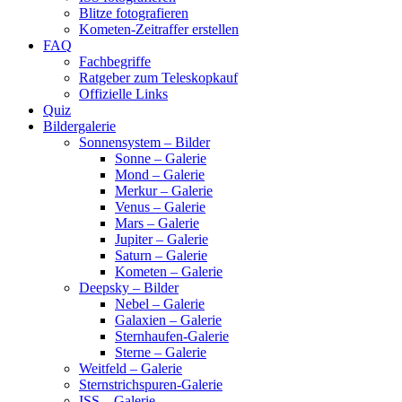
Blitze fotografieren
Kometen-Zeitraffer erstellen
FAQ
Fachbegriffe
Ratgeber zum Teleskopkauf
Offizielle Links
Quiz
Bildergalerie
Sonnensystem – Bilder
Sonne – Galerie
Mond – Galerie
Merkur – Galerie
Venus – Galerie
Mars – Galerie
Jupiter – Galerie
Saturn – Galerie
Kometen – Galerie
Deepsky – Bilder
Nebel – Galerie
Galaxien – Galerie
Sternhaufen-Galerie
Sterne – Galerie
Weitfeld – Galerie
Sternstrichspuren-Galerie
ISS – Galerie