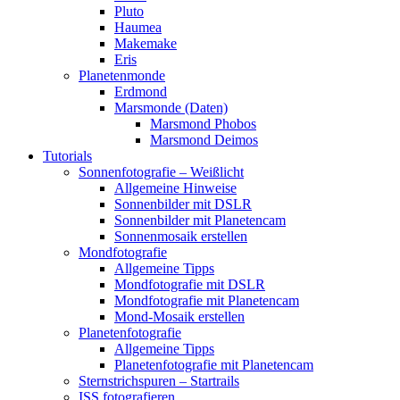
Pluto
Haumea
Makemake
Eris
Planetenmonde
Erdmond
Marsmonde (Daten)
Marsmond Phobos
Marsmond Deimos
Tutorials
Sonnenfotografie – Weißlicht
Allgemeine Hinweise
Sonnenbilder mit DSLR
Sonnenbilder mit Planetencam
Sonnenmosaik erstellen
Mondfotografie
Allgemeine Tipps
Mondfotografie mit DSLR
Mondfotografie mit Planetencam
Mond-Mosaik erstellen
Planetenfotografie
Allgemeine Tipps
Planetenfotografie mit Planetencam
Sternstrichspuren – Startrails
ISS fotografieren