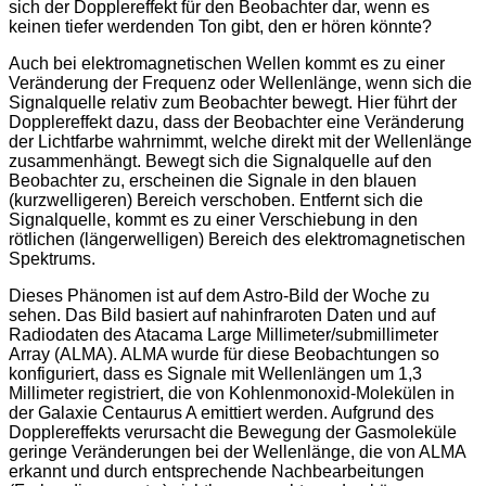
sich der Dopplereffekt für den Beobachter dar, wenn es
keinen tiefer werdenden Ton gibt, den er hören könnte?
Auch bei elektromagnetischen Wellen kommt es zu einer
Veränderung der Frequenz oder Wellenlänge, wenn sich die
Signalquelle relativ zum Beobachter bewegt. Hier führt der
Dopplereffekt dazu, dass der Beobachter eine Veränderung
der Lichtfarbe wahrnimmt, welche direkt mit der Wellenlänge
zusammenhängt. Bewegt sich die Signalquelle auf den
Beobachter zu, erscheinen die Signale in den blauen
(kurzwelligeren) Bereich verschoben. Entfernt sich die
Signalquelle, kommt es zu einer Verschiebung in den
rötlichen (längerwelligen) Bereich des elektromagnetischen
Spektrums.
Dieses Phänomen ist auf dem Astro-Bild der Woche zu
sehen. Das Bild basiert auf nahinfraroten Daten und auf
Radiodaten des Atacama Large Millimeter/submillimeter
Array (ALMA). ALMA wurde für diese Beobachtungen so
konfiguriert, dass es Signale mit Wellenlängen um 1,3
Millimeter registriert, die von Kohlenmonoxid-Molekülen in
der Galaxie Centaurus A emittiert werden. Aufgrund des
Dopplereffekts verursacht die Bewegung der Gasmoleküle
geringe Veränderungen bei der Wellenlänge, die von ALMA
erkannt und durch entsprechende Nachbearbeitungen