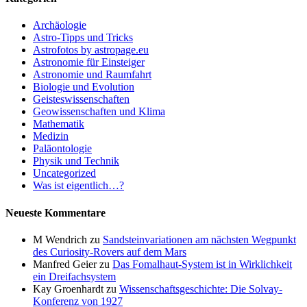
Archäologie
Astro-Tipps und Tricks
Astrofotos by astropage.eu
Astronomie für Einsteiger
Astronomie und Raumfahrt
Biologie und Evolution
Geisteswissenschaften
Geowissenschaften und Klima
Mathematik
Medizin
Paläontologie
Physik und Technik
Uncategorized
Was ist eigentlich…?
Neueste Kommentare
M Wendrich
zu
Sandsteinvariationen am nächsten Wegpunkt
des Curiosity-Rovers auf dem Mars
Manfred Geier
zu
Das Fomalhaut-System ist in Wirklichkeit
ein Dreifachsystem
Kay Groenhardt
zu
Wissenschaftsgeschichte: Die Solvay-
Konferenz von 1927