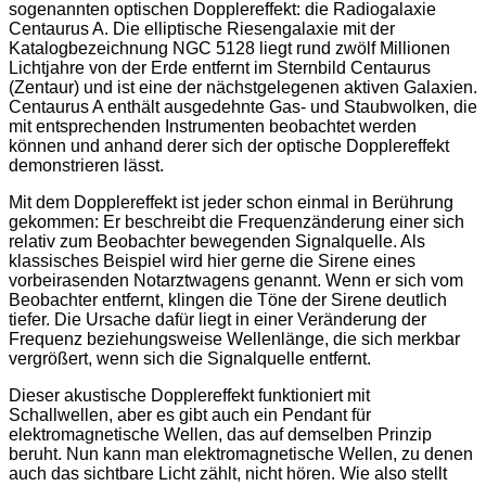
sogenannten optischen Dopplereffekt: die Radiogalaxie
Centaurus A. Die elliptische Riesengalaxie mit der
Katalogbezeichnung NGC 5128 liegt rund zwölf Millionen
Lichtjahre von der Erde entfernt im Sternbild Centaurus
(Zentaur) und ist eine der nächstgelegenen aktiven Galaxien.
Centaurus A enthält ausgedehnte Gas- und Staubwolken, die
mit entsprechenden Instrumenten beobachtet werden
können und anhand derer sich der optische Dopplereffekt
demonstrieren lässt.
Mit dem Dopplereffekt ist jeder schon einmal in Berührung
gekommen: Er beschreibt die Frequenzänderung einer sich
relativ zum Beobachter bewegenden Signalquelle. Als
klassisches Beispiel wird hier gerne die Sirene eines
vorbeirasenden Notarztwagens genannt. Wenn er sich vom
Beobachter entfernt, klingen die Töne der Sirene deutlich
tiefer. Die Ursache dafür liegt in einer Veränderung der
Frequenz beziehungsweise Wellenlänge, die sich merkbar
vergrößert, wenn sich die Signalquelle entfernt.
Dieser akustische Dopplereffekt funktioniert mit
Schallwellen, aber es gibt auch ein Pendant für
elektromagnetische Wellen, das auf demselben Prinzip
beruht. Nun kann man elektromagnetische Wellen, zu denen
auch das sichtbare Licht zählt, nicht hören. Wie also stellt