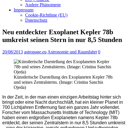
Andere Phänomene
Impressum
Cookie-Richtlinie (EU)
Datenschutz
Neu entdeckter Exoplanet Kepler 78b
umkreist seinen Stern in nur 8,5 Stunden
20/08/2013
astropage.eu
Astronomie und Raumfahrt
0
Künstlerische Darstellung des Exoplaneten Kepler 78b
und seines Zentralsterns. (Image: Cristina Sanchis
Ojeda)
In der Zeit, in der man einen einzigen Arbeitstag hinter sich
bringt oder eine Nacht durchschläft, hat ein kleiner Planet in
700 Lichtjahren Entfernung fast ein ganzes Jahr vollendet.
Forscher vom Massachusetts Institute of Technology (MIT)
haben einen erdgroßen Exoplaneten namens Kepler 78b
entdeckt, der seinen Zentralstern in nur 8,5 Stunden umkreist
– eine der kürzesten, jemals gefundenen Umlaufperioden.