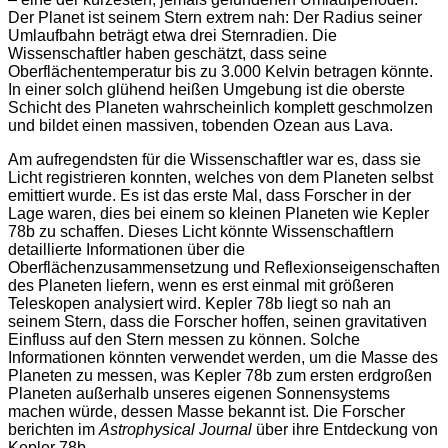
Der Planet ist seinem Stern extrem nah: Der Radius seiner
Umlaufbahn beträgt etwa drei Sternradien. Die
Wissenschaftler haben geschätzt, dass seine
Oberflächentemperatur bis zu 3.000 Kelvin betragen könnte.
In einer solch glühend heißen Umgebung ist die oberste
Schicht des Planeten wahrscheinlich komplett geschmolzen
und bildet einen massiven, tobenden Ozean aus Lava.
Am aufregendsten für die Wissenschaftler war es, dass sie
Licht registrieren konnten, welches von dem Planeten selbst
emittiert wurde. Es ist das erste Mal, dass Forscher in der
Lage waren, dies bei einem so kleinen Planeten wie Kepler
78b zu schaffen. Dieses Licht könnte Wissenschaftlern
detaillierte Informationen über die
Oberflächenzusammensetzung und Reflexionseigenschaften
des Planeten liefern, wenn es erst einmal mit größeren
Teleskopen analysiert wird. Kepler 78b liegt so nah an
seinem Stern, dass die Forscher hoffen, seinen gravitativen
Einfluss auf den Stern messen zu können. Solche
Informationen könnten verwendet werden, um die Masse des
Planeten zu messen, was Kepler 78b zum ersten erdgroßen
Planeten außerhalb unseres eigenen Sonnensystems
machen würde, dessen Masse bekannt ist. Die Forscher
berichten im
Astrophysical Journal
über ihre Entdeckung von
Kepler 78b.