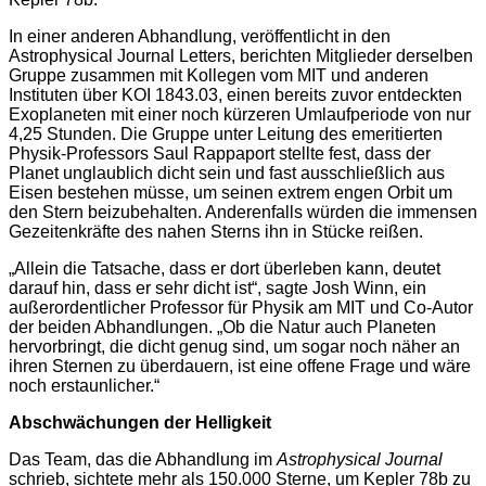
In einer anderen Abhandlung, veröffentlicht in den
Astrophysical Journal Letters
, berichten Mitglieder derselben
Gruppe zusammen mit Kollegen vom MIT und anderen
Instituten über KOI 1843.03, einen bereits zuvor entdeckten
Exoplaneten mit einer noch kürzeren Umlaufperiode von nur
4,25 Stunden. Die Gruppe unter Leitung des emeritierten
Physik-Professors Saul Rappaport stellte fest, dass der
Planet unglaublich dicht sein und fast ausschließlich aus
Eisen bestehen müsse, um seinen extrem engen Orbit um
den Stern beizubehalten. Anderenfalls würden die immensen
Gezeitenkräfte des nahen Sterns ihn in Stücke reißen.
„Allein die Tatsache, dass er dort überleben kann, deutet
darauf hin, dass er sehr dicht ist“, sagte Josh Winn, ein
außerordentlicher Professor für Physik am MIT und Co-Autor
der beiden Abhandlungen. „Ob die Natur auch Planeten
hervorbringt, die dicht genug sind, um sogar noch näher an
ihren Sternen zu überdauern, ist eine offene Frage und wäre
noch erstaunlicher.“
Abschwächungen der Helligkeit
Das Team, das die Abhandlung im
Astrophysical Journal
schrieb, sichtete mehr als 150.000 Sterne, um Kepler 78b zu