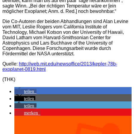
befindet, kann man bis auf ein paar Tage herankommen“,
sagte Winn. „Bei der richtigen Temperatur wäre er [ein
möglicher Exoplanet; Anm. d. Red.] noch bewohnbar.“
Die Co-Autoren der beiden Abhandlungen sind Alan Levine
vom MIT, Leslie Rogers vom California Institute of
Technology, Michael Kotson von der University of Hawaii,
David Latham vom Harvard-Smithsonian Center for
Astrophysics und Lars Buchhave of the University of
Copenhagen. Diese Forschungsarbeit wurde durch
Fördermittel der NASA unterstützt.
Quelle:
http://web.mit.edu/newsoffice/2013/kepler-78b-
exoplanet-0819.html
(THK)
teilen
teilen
teilen
merken