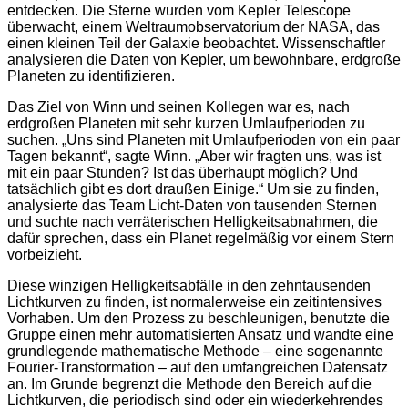
entdecken. Die Sterne wurden vom Kepler Telescope
überwacht, einem Weltraumobservatorium der NASA, das
einen kleinen Teil der Galaxie beobachtet. Wissenschaftler
analysieren die Daten von Kepler, um bewohnbare, erdgroße
Planeten zu identifizieren.
Das Ziel von Winn und seinen Kollegen war es, nach
erdgroßen Planeten mit sehr kurzen Umlaufperioden zu
suchen. „Uns sind Planeten mit Umlaufperioden von ein paar
Tagen bekannt“, sagte Winn. „Aber wir fragten uns, was ist
mit ein paar Stunden? Ist das überhaupt möglich? Und
tatsächlich gibt es dort draußen Einige.“ Um sie zu finden,
analysierte das Team Licht-Daten von tausenden Sternen
und suchte nach verräterischen Helligkeitsabnahmen, die
dafür sprechen, dass ein Planet regelmäßig vor einem Stern
vorbeizieht.
Diese winzigen Helligkeitsabfälle in den zehntausenden
Lichtkurven zu finden, ist normalerweise ein zeitintensives
Vorhaben. Um den Prozess zu beschleunigen, benutzte die
Gruppe einen mehr automatisierten Ansatz und wandte eine
grundlegende mathematische Methode – eine sogenannte
Fourier-Transformation – auf den umfangreichen Datensatz
an. Im Grunde begrenzt die Methode den Bereich auf die
Lichtkurven, die periodisch sind oder ein wiederkehrendes