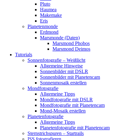
Pluto
Haumea
Makemake
Eris
Planetenmonde
Erdmond
Marsmonde (Daten)
Marsmond Phobos
Marsmond Deimos
Tutorials
Sonnenfotografie – Weißlicht
Allgemeine Hinweise
Sonnenbilder mit DSLR
Sonnenbilder mit Planetencam
Sonnenmosaik erstellen
Mondfotografie
Allgemeine Tipps
Mondfotografie mit DSLR
Mondfotografie mit Planetencam
Mond-Mosaik erstellen
Planetenfotografie
Allgemeine Tipps
Planetenfotografie mit Planetencam
Sternstrichspuren – Startrails
ISS fotografieren