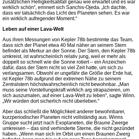
zusätzlichen Helligkeitsabfall genau wie erwartet und es war
wirklich schön“, erinnert sich Sanchis-Ojeda. „Ich dachte,
dass wir tatsächlich das Licht des Planeten sehen. Es war
ein wirklich aufregender Moment.“
Leben auf einer Lava-Welt
Aus ihren Messungen von Kepler 78b bestimmte das Team,
dass sich der Planet etwa 40 Mal näher an seinem Stern
befindet als Merkur an der Sonne. Der Stern, den Kepler 78b
umkreist, ist wahrscheinlich relativ jung, weil er mehr als
doppelt so schnell wie die Sonne rotiert – ein Anzeichen
dafür, dass der Stern nicht so viel Zeit hatte, um sich zu
verlangsamen. Obwohl er ungefähr die Größe der Erde hat,
ist Kepler 78b aufgrund der extremen Nähe zu seinem
Zentralstern höchstwahrscheinlich nicht bewohnbar. „Man
muss seine Vorstellungskraft wirklich arg strapazieren, um
sich auszumalen, auf einer Lava-Welt zu leben“, sagte Winn.
„Wir würden dort sicherlich nicht überleben.“
Aber das schließt die Möglichkeit anderer bewohnbarer,
kurzperiodischer Planeten nicht vollständig aus. Winns
Gruppe sucht jetzt nach Exoplaneten, die Braune Zwerge
umkreisen – das sind verhinderte Sterne, die nicht gezündet
haben. „Wenn man sich im Orbit um einen Braunen Zwerg