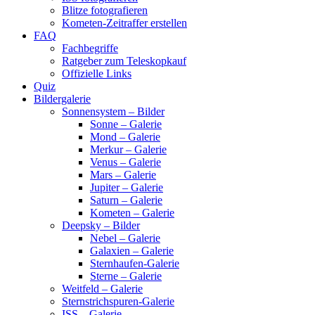
Blitze fotografieren
Kometen-Zeitraffer erstellen
FAQ
Fachbegriffe
Ratgeber zum Teleskopkauf
Offizielle Links
Quiz
Bildergalerie
Sonnensystem – Bilder
Sonne – Galerie
Mond – Galerie
Merkur – Galerie
Venus – Galerie
Mars – Galerie
Jupiter – Galerie
Saturn – Galerie
Kometen – Galerie
Deepsky – Bilder
Nebel – Galerie
Galaxien – Galerie
Sternhaufen-Galerie
Sterne – Galerie
Weitfeld – Galerie
Sternstrichspuren-Galerie
ISS – Galerie