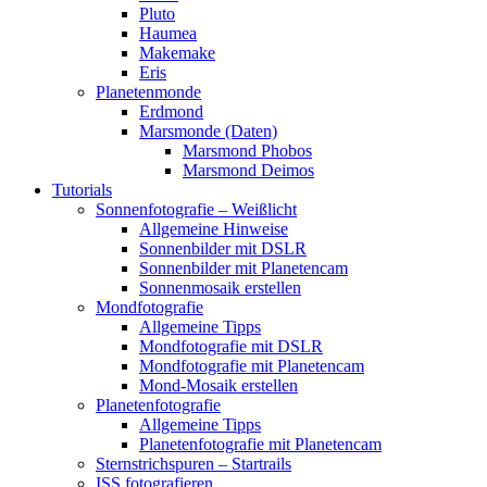
Pluto
Haumea
Makemake
Eris
Planetenmonde
Erdmond
Marsmonde (Daten)
Marsmond Phobos
Marsmond Deimos
Tutorials
Sonnenfotografie – Weißlicht
Allgemeine Hinweise
Sonnenbilder mit DSLR
Sonnenbilder mit Planetencam
Sonnenmosaik erstellen
Mondfotografie
Allgemeine Tipps
Mondfotografie mit DSLR
Mondfotografie mit Planetencam
Mond-Mosaik erstellen
Planetenfotografie
Allgemeine Tipps
Planetenfotografie mit Planetencam
Sternstrichspuren – Startrails
ISS fotografieren