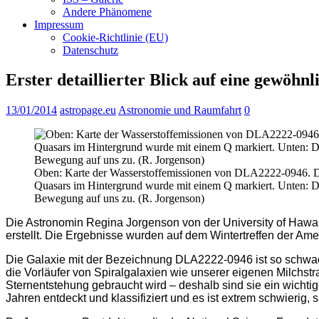
Andere Phänomene
Impressum
Cookie-Richtlinie (EU)
Datenschutz
Erster detaillierter Blick auf eine gewöh
13/01/2014
astropage.eu
Astronomie und Raumfahrt
0
Oben: Karte der Wasserstoffemissionen von DLA2222-0946. Die 
Quasars im Hintergrund wurde mit einem Q markiert. Unten: Die
Bewegung auf uns zu. (R. Jorgenson)
Die Astronomin Regina Jorgenson von der University of Hawai
erstellt. Die Ergebnisse wurden auf dem Wintertreffen der Am
Die Galaxie mit der Bezeichnung DLA2222-0946 ist so schwach,
die Vorläufer von Spiralgalaxien wie unserer eigenen Milchstr
Sternentstehung gebraucht wird – deshalb sind sie ein wichti
Jahren entdeckt und klassifiziert und es ist extrem schwierig, 