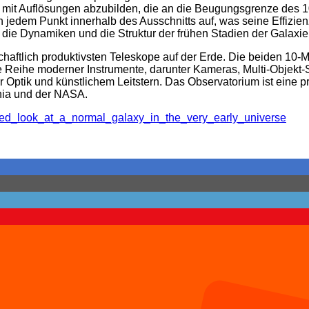
l mit Auflösungen abzubilden, die an die Beugungsgrenze des 
 jedem Punkt innerhalb des Ausschnitts auf, was seine Effizien
die Dynamiken und die Struktur der frühen Stadien der Galaxie
chaftlich produktivsten Teleskope auf der Erde. Die beiden 10
ne Reihe moderner Instrumente, darunter Kameras, Multi-Objekt-
Optik und künstlichem Leitstern. Das Observatorium ist eine pr
ornia und der NASA.
tailed_look_at_a_normal_galaxy_in_the_very_early_universe