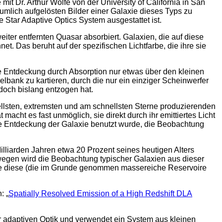
mit Dr. Arthur Wolfe von der University of California in San
lich aufgelösten Bilder einer Galaxie dieses Typs zu
Star Adaptive Optics System ausgestattet ist.
iter entfernten Quasar absorbiert. Galaxien, die auf diese
 Das beruht auf der spezifischen Lichtfarbe, die ihre sie
 Entdeckung durch Absorption nur etwas über den kleinen
lbank zu kartieren, durch die nur ein einziger Scheinwerfer
edoch bislang entzogen hat.
ellsten, extremsten und am schnellsten Sterne produzierenden
acht es fast unmöglich, sie direkt durch ihr emittiertes Licht
 die Entdeckung der Galaxie benutzt wurde, die Beobachtung
illiarden Jahren etwa 20 Prozent seines heutigen Alters
swegen wird die Beobachtung typischer Galaxien aus dieser
wie diese (die im Grunde genommen massereiche Reservoire
: „
Spatially Resolved Emission of a High Redshift DLA
der adaptiven Optik und verwendet ein System aus kleinen