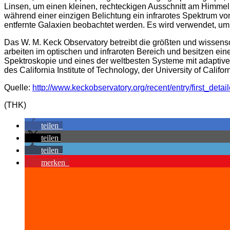
Linsen, um einen kleinen, rechteckigen Ausschnitt am Himme
während einer einzigen Belichtung ein infrarotes Spektrum von
entfernte Galaxien beobachtet werden. Es wird verwendet, um 
Das W. M. Keck Observatory betreibt die größten und wissens
arbeiten im optischen und infraroten Bereich und besitzen ei
Spektroskopie und eines der weltbesten Systeme mit adaptiver 
des California Institute of Technology, der University of Calif
Quelle:
http://www.keckobservatory.org/recent/entry/first_de
(THK)
teilen
teilen
teilen
merken