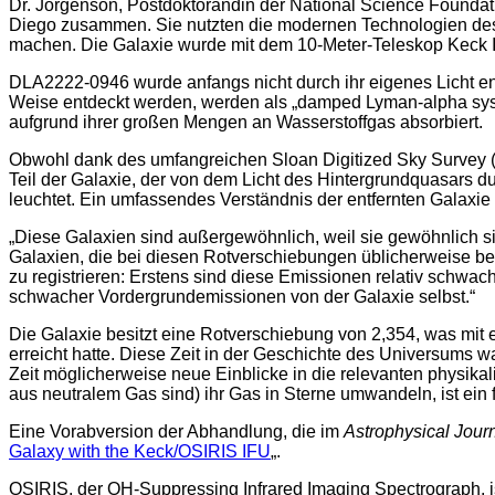
Dr. Jorgenson, Postdoktorandin der National Science Foundation
Diego zusammen. Sie nutzten die modernen Technologien des 
machen. Die Galaxie wurde mit dem 10-Meter-Teleskop Keck I 
DLA2222-0946 wurde anfangs nicht durch ihr eigenes Licht entd
Weise entdeckt werden, werden als „damped Lyman-alpha syste
aufgrund ihrer großen Mengen an Wasserstoffgas absorbiert.
Obwohl dank des umfangreichen Sloan Digitized Sky Survey (
Teil der Galaxie, der von dem Licht des Hintergrundquasars du
leuchtet. Ein umfassendes Verständnis der entfernten Galaxie
„Diese Galaxien sind außergewöhnlich, weil sie gewöhnlich si
Galaxien, die bei diesen Rotverschiebungen üblicherweise beoba
zu registrieren: Erstens sind diese Emissionen relativ schwa
schwacher Vordergrundemissionen von der Galaxie selbst.“
Die Galaxie besitzt eine Rotverschiebung von 2,354, was mit e
erreicht hatte. Diese Zeit in der Geschichte des Universums 
Zeit möglicherweise neue Einblicke in die relevanten physik
aus neutralem Gas sind) ihr Gas in Sterne umwandeln, ist ein 
Eine Vorabversion der Abhandlung, die im
Astrophysical Jour
Galaxy with the Keck/OSIRIS IFU
„.
OSIRIS, der OH-Suppressing Infrared Imaging Spectrograph, ist