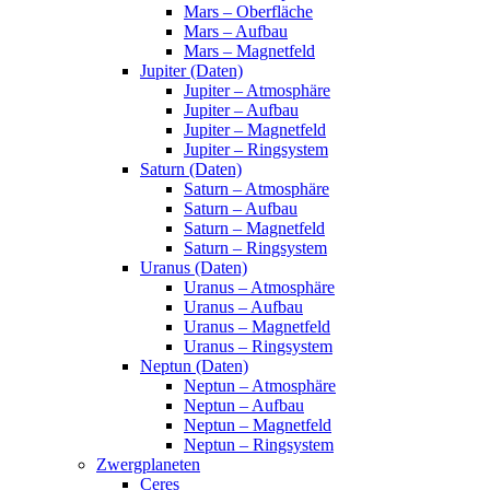
Mars – Oberfläche
Mars – Aufbau
Mars – Magnetfeld
Jupiter (Daten)
Jupiter – Atmosphäre
Jupiter – Aufbau
Jupiter – Magnetfeld
Jupiter – Ringsystem
Saturn (Daten)
Saturn – Atmosphäre
Saturn – Aufbau
Saturn – Magnetfeld
Saturn – Ringsystem
Uranus (Daten)
Uranus – Atmosphäre
Uranus – Aufbau
Uranus – Magnetfeld
Uranus – Ringsystem
Neptun (Daten)
Neptun – Atmosphäre
Neptun – Aufbau
Neptun – Magnetfeld
Neptun – Ringsystem
Zwergplaneten
Ceres