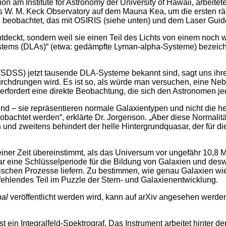
 am Institute for Astronomy der University of Hawaii, arbeitete 
W. M. Keck Observatory auf dem Mauna Kea, um die ersten räum
beobachtet, das mit OSIRIS (siehe unten) und dem Laser Guide 
eckt, sondern weil sie einen Teil des Lichts von einem noch we
ms (DLAs)“ (etwa: gedämpfte Lyman-alpha-Systeme) bezeichnet.
SDSS) jetzt tausende DLA-Systeme bekannt sind, sagt uns ihre
rchdrungen wird. Es ist so, als würde man versuchen, eine Nebe
 erfordert eine direkte Beobachtung, die sich den Astronomen j
nd – sie repräsentieren normale Galaxientypen und nicht die h
chtet werden“, erklärte Dr. Jorgenson. „Aber diese Normalität m
ch und zweitens behindert der helle Hintergrundquasar, der für
iner Zeit übereinstimmt, als das Universum vor ungefähr 10,8 M
war eine Schlüsselperiode für die Bildung von Galaxien und de
alischen Prozesse liefern. Zu bestimmen, wie genau Galaxien 
fehlendes Teil im Puzzle der Stern- und Galaxienentwicklung.
nal
veröffentlicht werden wird, kann auf arXiv angesehen werden
 ein Integralfeld-Spektrograf. Das Instrument arbeitet hinter 