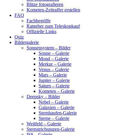
Blitze fotografieren
Kometen-Zeitraffer erstellen
FAQ
Fachbegriffe
Ratgeber zum Teleskopkauf
Offizielle Links
Quiz
Bildergalerie
Sonnensystem – Bilder
Sonne – Galerie
Mond – Galerie
Merkur – Galerie
Venus – Galerie
Mars – Galerie
Jupiter – Galerie
Saturn – Galerie
Kometen – Galerie
Deepsky – Bilder
Nebel – Galerie
Galaxien – Galerie
Sternhaufen-Galerie
Sterne – Galerie
Weitfeld – Galerie
Sternstrichspuren-Galerie
ISS – Galerie