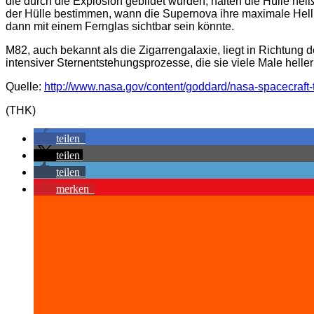
die durch die Explosion gebildet wurden, halten die Hülle he
der Hülle bestimmen, wann die Supernova ihre maximale Helli
dann mit einem Fernglas sichtbar sein könnte.
M82, auch bekannt als die Zigarrengalaxie, liegt in Richtung d
intensiver Sternentstehungsprozesse, die sie viele Male helle
Quelle:
http://www.nasa.gov/content/goddard/nasa-spacecraft-
(THK)
teilen
teilen
teilen
merken