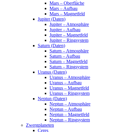
Mars – Oberfläche
Mars – Aufbau
Mars – Magnetfeld
Jupiter (Daten)
Jupiter – Atmosphäre
Jupiter – Aufbau
Jupiter – Magnetfeld
Jupiter – Ringsystem
Saturn (Daten)
Saturn – Atmosphäre
Saturn – Aufbau
Saturn – Magnetfeld
Saturn – Ringsystem
Uranus (Daten)
Uranus – Atmosphäre
Uranus – Aufbau
Uranus – Magnetfeld
Uranus – Ringsystem
Neptun (Daten)
Neptun – Atmosphäre
Neptun – Aufbau
Neptun – Magnetfeld
Neptun – Ringsystem
Zwergplaneten
Ceres