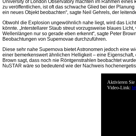
University of London Observatory machten im Rahmen eines 
zu veröffentlichen, ist oft das schwache Glied bei der Planu
ein neues Objekt beobachten“, sagte Neil Gehrels, der leiten
Obwohl die Explosion ungewöhnlich nahe liegt, wird das Lich
könnte. „Interstellarer Staub streut vorzugsweise blaues Licht
Wellenlängen nur so gerade eben erkennt“, sagte Peter Brown, e
Beobachtungen von Supernovae durchzuführen.
Diese sehr nahe Supernova bietet Astronomen jedoch eine wicht
einer bemerkenswert ähnlichen Helligkeit – eine Eigenschaft,
Brown sagt, dass noch nie Röntgenstrahlen beobachtet wurde
NuSTAR wäre so bedeutend wie der Nachweis hochenergetis
Aktivieren Sie
Video-Link:
h