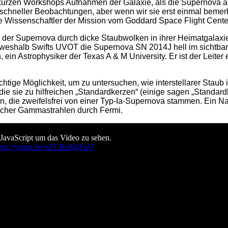
kurzen Workshops Aufnahmen der Galaxie, als die Supernova 
ng schneller Beobachtungen, aber wenn wir sie erst einmal beme
de Wissenschaftler der Mission vom Goddard Space Flight Cente
t der Supernova durch dicke Staubwolken in ihrer Heimatgalax
, weshalb Swifts UVOT die Supernova SN 2014J hell im sichtbaren 
in Astrophysiker der Texas A & M University. Er ist der Leiter 
ige Möglichkeit, um zu untersuchen, wie interstellarer Staub i
 die sie zu hilfreichen „Standardkerzen“ (einige sagen „Standa
n, die zweifelsfrei von einer Typ-Ia-Supernova stammen. Ein 
cher Gammastrahlen durch Fermi.
 JavaScript um das Video zu sehen.
ttps://youtu.be/xZCBu8djEnU