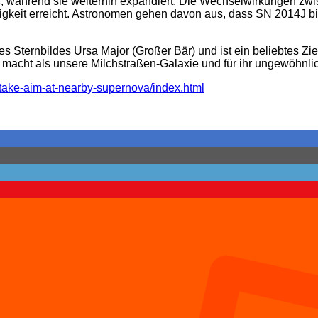
iß, während sie weiterhin expandiert. Die Wechselwirkungen zwi
gkeit erreicht. Astronomen gehen davon aus, dass SN 2014J bis
es Sternbildes Ursa Major (Großer Bär) und ist ein beliebtes Zie
r macht als unsere Milchstraßen-Galaxie und für ihr ungewöhnli
take-aim-at-nearby-supernova/index.html