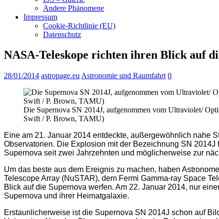
Andere Phänomene
Impressum
Cookie-Richtlinie (EU)
Datenschutz
NASA-Teleskope richten ihren Blick auf d
28/01/2014
astropage.eu
Astronomie und Raumfahrt
0
Die Supernova SN 2014J, aufgenommen vom Ultraviolet/ Optical
Swift / P. Brown, TAMU)
Eine am 21. Januar 2014 entdeckte, außergewöhnlich nahe St
Observatorien. Die Explosion mit der Bezeichnung SN 2014J fan
Supernova seit zwei Jahrzehnten und möglicherweise zur näch
Um das beste aus dem Ereignis zu machen, haben Astronome
Telescope Array (NuSTAR), dem Fermi Gamma-ray Space Telescop
Blick auf die Supernova werfen. Am 22. Januar 2014, nur ein
Supernova und ihrer Heimatgalaxie.
Erstaunlicherweise ist die Supernova SN 2014J schon auf Bil