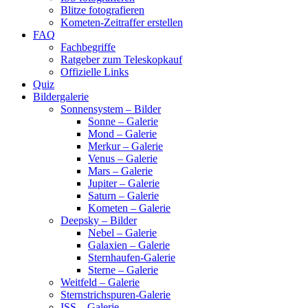
Blitze fotografieren
Kometen-Zeitraffer erstellen
FAQ
Fachbegriffe
Ratgeber zum Teleskopkauf
Offizielle Links
Quiz
Bildergalerie
Sonnensystem – Bilder
Sonne – Galerie
Mond – Galerie
Merkur – Galerie
Venus – Galerie
Mars – Galerie
Jupiter – Galerie
Saturn – Galerie
Kometen – Galerie
Deepsky – Bilder
Nebel – Galerie
Galaxien – Galerie
Sternhaufen-Galerie
Sterne – Galerie
Weitfeld – Galerie
Sternstrichspuren-Galerie
ISS – Galerie