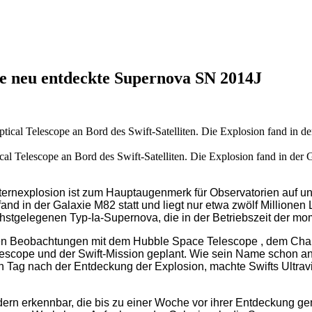
ie neu entdeckte Supernova SN 2014J
 Telescope an Bord des Swift-Satelliten. Die Explosion fand in der G
ernexplosion ist zum Hauptaugenmerk für Observatorien auf u
d in der Galaxie M82 statt und liegt nur etwa zwölf Millionen L
stgelegenen Typ-Ia-Supernova, die in der Betriebszeit der mo
n Beobachtungen mit dem Hubble Space Telescope , dem Chand
e und der Swift-Mission geplant. Wie sein Name schon andeutet
en Tag nach der Entdeckung der Explosion, machte Swifts Ultra
dern erkennbar, die bis zu einer Woche vor ihrer Entdeckung 