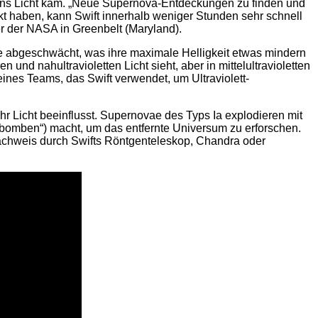
ans Licht kam. „Neue Supernova-Entdeckungen zu finden und
rkt haben, kann Swift innerhalb weniger Stunden sehr schnell
r der NASA in Greenbelt (Maryland).
ie abgeschwächt, was ihre maximale Helligkeit etwas mindern
und nahultravioletten Licht sieht, aber in mittelultravioletten
eines Teams, das Swift verwendet, um Ultraviolett-
hr Licht beeinflusst. Supernovae des Typs Ia explodieren mit
rdbomben“) macht, um das entfernte Universum zu erforschen.
Nachweis durch Swifts Röntgenteleskop, Chandra oder