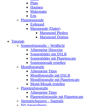
Pluto
Haumea
Makemake
Eris
Planetenmonde
Erdmond
Marsmonde (Daten)
Marsmond Phobos
Marsmond Deimos
Tutorials
Sonnenfotografie – Weißlicht
Allgemeine Hinweise
Sonnenbilder mit DSLR
Sonnenbilder mit Planetencam
Sonnenmosaik erstellen
Mondfotografie
Allgemeine Tipps
Mondfotografie mit DSLR
Mondfotografie mit Planetencam
Mond-Mosaik erstellen
Planetenfotografie
Allgemeine Tipps
Planetenfotografie mit Planetencam
Sternstrichspuren – Startrails
ISS fotografieren