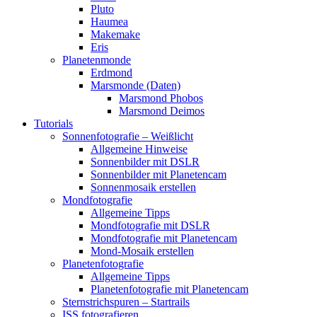
Pluto
Haumea
Makemake
Eris
Planetenmonde
Erdmond
Marsmonde (Daten)
Marsmond Phobos
Marsmond Deimos
Tutorials
Sonnenfotografie – Weißlicht
Allgemeine Hinweise
Sonnenbilder mit DSLR
Sonnenbilder mit Planetencam
Sonnenmosaik erstellen
Mondfotografie
Allgemeine Tipps
Mondfotografie mit DSLR
Mondfotografie mit Planetencam
Mond-Mosaik erstellen
Planetenfotografie
Allgemeine Tipps
Planetenfotografie mit Planetencam
Sternstrichspuren – Startrails
ISS fotografieren