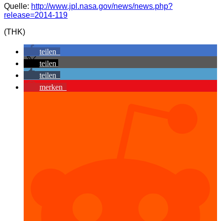
Quelle:
http://www.jpl.nasa.gov/news/news.php?
release=2014-119
(THK)
teilen
teilen
teilen
merken