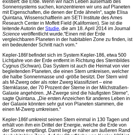
existiert: die Erde. Wenn wir nach Leben außerhalb des
Sonnensystems suchen, konzentrieren wir uns auf Planeten
mit Eigenschaften, die denen der Erde ähneln“, sagte Elisa
Quintana, Wissenschaftlerin am SETI Institute des Ames
Research Center in Moffett Field (Kalifornien). Sie ist die
leitende Autorin der
Studie
, die am 18. April 2014 im Journal
Science
veröffentlicht wurde.“Einen mit der Erde
vergleichbaren Planeten in der habitablen Zone zu finden, ist
ein bedeutender Schritt nach vorn.“
Kepler-186f befindet sich im System Kepler-186, etwa 500
Lichtjahre von der Erde entfernt in Richtung des Sternbildes
Cygnus (Schwan). Das System ist auch die Heimat von vier
begleitenden Planeten, die einen Stern umkreisen, welcher
die halbe Sonnenmasse und -größe besitzt. Der Stern wird
als M-Zwerg oder als roter Zwerg klassifiziert – eine
Sternklasse, der 70 Prozent der Sterne in der Milchstraßen-
Galaxie angehören. „M-Zwerge sind die häufigsten Sterne“,
sagte Quintana. „Die ersten Anzeichen für anderes Leben in
der Galaxie könnten sehr gut von Planeten stammen, die
einen M-Zwerg umkreisen.“
Kepler-186f umkreist seinen Stern einmal in 130 Tagen und
erhält von ihm ein Drittel der Energie, welche die Erde von
der Sonne empfängt. Damit liegt er näher am äußeren Rand