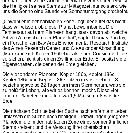
der habitablen Zone. Auf der Oberfläche von Kepler-186f ist
die Helligkeit seines Sterns zur Mittagszeit nur so stark, wie
uns die Sonne eine Stunde vor Sonnenuntergang erscheint.
„Obwohl er in der habitablen Zone liegt, bedeutet das nicht,
dass wir wissen, ob dieser Planet bewohnbar ist. Die
Temperatur auf dem Planeten hängt stark davon ab, welche
Art von Atmosphäre der Planet hat“, sagte Thomas Barclay,
ein Forscher am Bay Area Environmental Research Institute
des Ames Research Center und Co-Autor der Abhandlung.
„Man kann sich Kepler-186f eher als einen Cousin der Erde
vorstellen, nicht als einen Zwilling der Erde. Er besitzt viele
Eigenschaften, die denen der Erde gleichen.“
Die vier anderen Planeten, Kepler-186b, Kepler-186c,
Kepler-186d und Kepler-186e, flitzen in vier, sieben, 13
beziehungsweise 22 Tagen um ihren Stern herum, was sie
zu heiß für Leben, wie wir es kennen, macht. Diese vier
inneren Planeten sind alle etwa 1,5 Mal so groß wie die
Erde.
Die nächsten Schritte bei der Suche nach entferntem Leben
umfassen die Suche nach richtigen Erdzwillingen (erdgroße
Planeten, die in der habitablen Zone eines sonnenähnlichen
Sterns kreisen) und die Messung ihrer chemischen
Zusammensetzungen. Das Weltraumteleskop Kepler, das