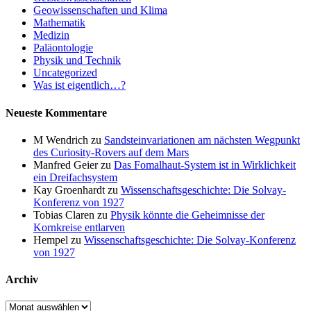
Geowissenschaften und Klima
Mathematik
Medizin
Paläontologie
Physik und Technik
Uncategorized
Was ist eigentlich…?
Neueste Kommentare
M Wendrich
zu
Sandsteinvariationen am nächsten Wegpunkt
des Curiosity-Rovers auf dem Mars
Manfred Geier
zu
Das Fomalhaut-System ist in Wirklichkeit
ein Dreifachsystem
Kay Groenhardt
zu
Wissenschaftsgeschichte: Die Solvay-
Konferenz von 1927
Tobias Claren
zu
Physik könnte die Geheimnisse der
Kornkreise entlarven
Hempel
zu
Wissenschaftsgeschichte: Die Solvay-Konferenz
von 1927
Archiv
Archiv