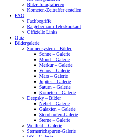
Blitze fotografieren
Kometen-Zeitraffer erstellen
FAQ
Fachbegriffe
Ratgeber zum Teleskopkauf
Offizielle Links
Quiz
Bildergalerie
Sonnensystem – Bilder
Sonne – Galerie
Mond – Galerie
Merkur – Galerie
Venus – Galerie
Mars – Galerie
Jupiter – Galerie
Saturn – Galerie
Kometen – Galerie
Deepsky – Bilder
Nebel – Galerie
Galaxien – Galerie
Sternhaufen-Galerie
Sterne – Galerie
Weitfeld – Galerie
Sternstrichspuren-Galerie
ISS – Galerie