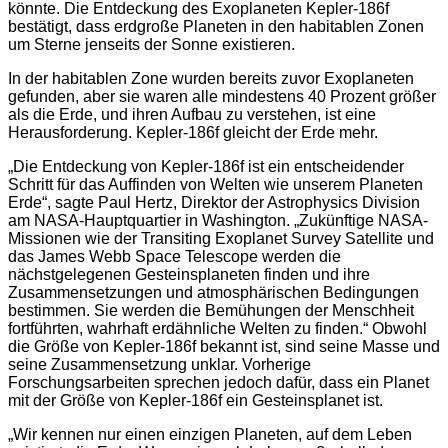
könnte. Die Entdeckung des Exoplaneten Kepler-186f
bestätigt, dass erdgroße Planeten in den habitablen Zonen
um Sterne jenseits der Sonne existieren.
In der habitablen Zone wurden bereits zuvor Exoplaneten
gefunden, aber sie waren alle mindestens 40 Prozent größer
als die Erde, und ihren Aufbau zu verstehen, ist eine
Herausforderung. Kepler-186f gleicht der Erde mehr.
„Die Entdeckung von Kepler-186f ist ein entscheidender
Schritt für das Auffinden von Welten wie unserem Planeten
Erde“, sagte Paul Hertz, Direktor der Astrophysics Division
am NASA-Hauptquartier in Washington. „Zukünftige NASA-
Missionen wie der Transiting Exoplanet Survey Satellite und
das James Webb Space Telescope werden die
nächstgelegenen Gesteinsplaneten finden und ihre
Zusammensetzungen und atmosphärischen Bedingungen
bestimmen. Sie werden die Bemühungen der Menschheit
fortführten, wahrhaft erdähnliche Welten zu finden.“ Obwohl
die Größe von Kepler-186f bekannt ist, sind seine Masse und
seine Zusammensetzung unklar. Vorherige
Forschungsarbeiten sprechen jedoch dafür, dass ein Planet
mit der Größe von Kepler-186f ein Gesteinsplanet ist.
„Wir kennen nur einen einzigen Planeten, auf dem Leben