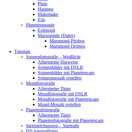
Pluto
Haumea
Makemake
Eris
Planetenmonde
Erdmond
Marsmonde (Daten)
Marsmond Phobos
Marsmond Deimos
Tutorials
Sonnenfotografie – Weißlicht
Allgemeine Hinweise
Sonnenbilder mit DSLR
Sonnenbilder mit Planetencam
Sonnenmosaik erstellen
Mondfotografie
Allgemeine Tipps
Mondfotografie mit DSLR
Mondfotografie mit Planetencam
Mond-Mosaik erstellen
Planetenfotografie
Allgemeine Tipps
Planetenfotografie mit Planetencam
Sternstrichspuren – Startrails
ISS fotografieren