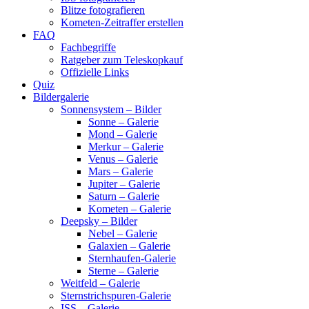
Blitze fotografieren
Kometen-Zeitraffer erstellen
FAQ
Fachbegriffe
Ratgeber zum Teleskopkauf
Offizielle Links
Quiz
Bildergalerie
Sonnensystem – Bilder
Sonne – Galerie
Mond – Galerie
Merkur – Galerie
Venus – Galerie
Mars – Galerie
Jupiter – Galerie
Saturn – Galerie
Kometen – Galerie
Deepsky – Bilder
Nebel – Galerie
Galaxien – Galerie
Sternhaufen-Galerie
Sterne – Galerie
Weitfeld – Galerie
Sternstrichspuren-Galerie
ISS – Galerie