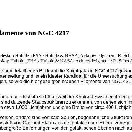
filamente von NGC 4217
eskop Hubble. (ESA / Hubble & NASA; Acknowledgement: R. Schoof
nen detaillierten Blick auf die Spiralgalaxie NGC 4217 geworf
antenstellung und ist ein idealer Kandidat für die Untersuchung
gen, so wie die hier gezeigten braunen Filamente von NGC 4217
hmen nur deshalb sichtbar, weil der Kontrast zwischen ihnen u
d sind dutzende Staubstrukturen zu erkennen, von denen sich m
 etwa 1.000 Lichtjahren und eine Breite von circa 400 Lichtjah
 Wolken, andere sind vertikale Säulen, bogenähnliche Strukture
 Ausstoß von Gas und Staub aus der galaktischen Ebene von Spi
s über große Entfernungen von den galaktischen Ebenen nach a