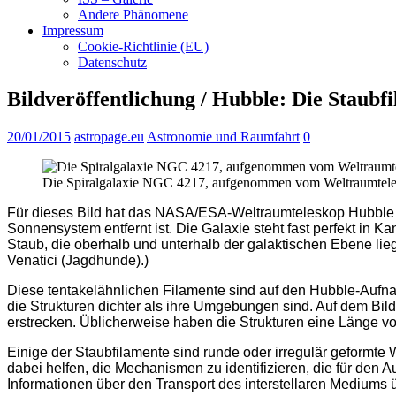
Andere Phänomene
Impressum
Cookie-Richtlinie (EU)
Datenschutz
Bildveröffentlichung / Hubble: Die Staub
20/01/2015
astropage.eu
Astronomie und Raumfahrt
0
Die Spiralgalaxie NGC 4217, aufgenommen vom Weltraumtel
Für dieses Bild hat das NASA/ESA-Weltraumteleskop Hubble ei
Sonnensystem entfernt ist. Die Galaxie steht fast perfekt in K
Staub, die oberhalb und unterhalb der galaktischen Ebene lie
Venatici (Jagdhunde).)
Diese tentakelähnlichen Filamente sind auf den Hubble-Aufna
die Strukturen dichter als ihre Umgebungen sind. Auf dem Bil
erstrecken. Üblicherweise haben die Strukturen eine Länge von
Einige der Staubfilamente sind runde oder irregulär geformte
dabei helfen, die Mechanismen zu identifizieren, die für den
Informationen über den Transport des interstellaren Medium