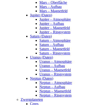
Mars – Oberfläche
Mars – Aufbau
Mars – Magnetfeld
Jupiter (Daten)
Jupiter – Atmosphäre
Jupiter – Aufbau
Jupiter – Magnetfeld
Jupiter – Ringsystem
Saturn (Daten)
Saturn – Atmosphäre
Saturn – Aufbau
Saturn – Magnetfeld
Saturn – Ringsystem
Uranus (Daten)
Uranus – Atmosphäre
Uranus – Aufbau
Uranus – Magnetfeld
Uranus – Ringsystem
Neptun (Daten)
Neptun – Atmosphäre
Neptun – Aufbau
Neptun – Magnetfeld
Neptun – Ringsystem
Zwergplaneten
Ceres