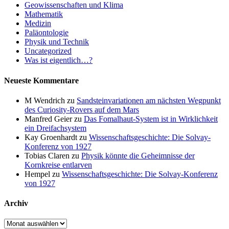
Geowissenschaften und Klima
Mathematik
Medizin
Paläontologie
Physik und Technik
Uncategorized
Was ist eigentlich…?
Neueste Kommentare
M Wendrich
zu
Sandsteinvariationen am nächsten Wegpunkt
des Curiosity-Rovers auf dem Mars
Manfred Geier
zu
Das Fomalhaut-System ist in Wirklichkeit
ein Dreifachsystem
Kay Groenhardt
zu
Wissenschaftsgeschichte: Die Solvay-
Konferenz von 1927
Tobias Claren
zu
Physik könnte die Geheimnisse der
Kornkreise entlarven
Hempel
zu
Wissenschaftsgeschichte: Die Solvay-Konferenz
von 1927
Archiv
Archiv