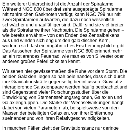
Ein weiterer Unterschied ist die Anzahl der Spiralarme:
Während NGC 800 über drei sehr ausgeprägte Spiralarme
mit zahlreichen Gasknoten verfügt, kann NGC 799 nur mit
zwei Spiralarmen aufwarten, die dazu noch wesentlich
schwächer und unauffälliger sind. Dafür sind sie viel breiter
als die Spiralarme ihrer Nachbarin. Die Spiralarme gehen –
wie bereits erwähnt – von den Enden des Zentralbalkens
aus und winden sich eng um den galaktischen Kern,
wodurch sich fast ein ringähnliches Erscheinungsbild ergibt.
Das Aussehen der Spiralarme von NGC 800 erinnert mehr
an ein rotierendes Feuerrad, wie man es von Silvester oder
anderen großen Feierlichkeiten kennt.
Wir sehen hier gewissermaßen die Ruhe vor dem Sturm. Die
beiden Galaxien liegen so nah beieinander, dass sich durch
ihre Gravitationskräfte gegenseitig beeinflussen. Gravitativ
interagierende Galaxienpaare werden häufig beobachtet und
sind Gegenstand vieler Forschungsstudien über die
Entwicklung von Sternentstehungsregionen, Galaxien und
Galaxiengruppen. Die Stärke der Wechselwirkungen hängt
dabei von vielen Parametern ab, beispielsweise von den
Massen der beteiligten Galaxien, von ihrer Entfernung
zueinander und von ihren Relativgeschwindigkeiten.
In manchen Fällen zieht der Gravitationstanz nur geringe