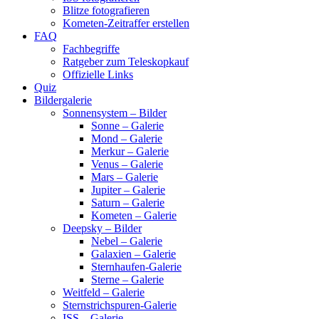
Blitze fotografieren
Kometen-Zeitraffer erstellen
FAQ
Fachbegriffe
Ratgeber zum Teleskopkauf
Offizielle Links
Quiz
Bildergalerie
Sonnensystem – Bilder
Sonne – Galerie
Mond – Galerie
Merkur – Galerie
Venus – Galerie
Mars – Galerie
Jupiter – Galerie
Saturn – Galerie
Kometen – Galerie
Deepsky – Bilder
Nebel – Galerie
Galaxien – Galerie
Sternhaufen-Galerie
Sterne – Galerie
Weitfeld – Galerie
Sternstrichspuren-Galerie
ISS – Galerie