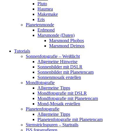
Pluto
Haumea
Makemake
Eris
Planetenmonde
Erdmond
Marsmonde (Daten)
Marsmond Phobos
Marsmond Deimos
Tutorials
Sonnenfotografie – Weißlicht
Allgemeine Hinweise
Sonnenbilder mit DSLR
Sonnenbilder mit Planetencam
Sonnenmosaik erstellen
Mondfotografie
Allgemeine Tipps
Mondfotografie mit DSLR
Mondfotografie mit Planetencam
Mond-Mosaik erstellen
Planetenfotografie
Allgemeine Tipps
Planetenfotografie mit Planetencam
Sternstrichspuren – Startrails
ISS fotografieren