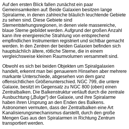
Auf den ersten Blick fallen zunächst ein paar
Gemeinsamkeiten auf: Beide Galaxien besitzen lange
Spiralarme, in denen zahlreiche bläulich leuchtende Gebiete
zu sehen sind. Diese Gebiete sind
Sternentstehungsregionen, in denen viele massereiche,
blaue Sterne gebildet werden. Aufgrund der großen Anzahl
kann ihre energiereiche Strahlung von entsprechend
empfindlichen Instrumenten registriert und sichtbar gemacht
werden. In den Zentren der beiden Galaxien befinden sich
hauptsächlich ältere, rötliche Sterne, die in einem
vergleichsweise kleinen Raumvolumen versammelt sind.
Obwohl es sich bei beiden Objekten um Spiralgalaxien
handelt, erkennt man bei genauerem Hinsehen aber mehrere
markante Unterschiede, abgesehen von dem ganz
offensichtlichen Größenunterschied. NGC 799, die untere
Galaxie, besitzt im Gegensatz zu NGC 800 (oben) einen
Zentralbalken. Die Balkenstruktur verläuft durch die zentrale
Ausbuchtung („Bulge“) der Galaxie, und ihre Spiralarme
haben ihren Ursprung an den Enden des Balkens.
Astronomen vermuten, dass der Zentralbalken eine Art
Kanalisierungsmechanismus darstellt, durch den große
Mengen Gas aus den Spiralarmen in Richtung Zentrum
transportiert werden.