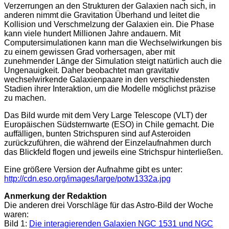
Verzerrungen an den Strukturen der Galaxien nach sich, in
anderen nimmt die Gravitation Überhand und leitet die
Kollision und Verschmelzung der Galaxien ein. Die Phase
kann viele hundert Millionen Jahre andauern. Mit
Computersimulationen kann man die Wechselwirkungen bis
zu einem gewissen Grad vorhersagen, aber mit
zunehmender Länge der Simulation steigt natürlich auch die
Ungenauigkeit. Daher beobachtet man gravitativ
wechselwirkende Galaxienpaare in den verschiedensten
Stadien ihrer Interaktion, um die Modelle möglichst präzise
zu machen.
Das Bild wurde mit dem Very Large Telescope (VLT) der
Europäischen Südsternwarte (ESO) in Chile gemacht. Die
auffälligen, bunten Strichspuren sind auf Asteroiden
zurückzuführen, die während der Einzelaufnahmen durch
das Blickfeld flogen und jeweils eine Strichspur hinterließen.
Eine größere Version der Aufnahme gibt es unter:
http://cdn.eso.org/images/large/potw1332a.jpg
Anmerkung der Redaktion
Die anderen drei Vorschläge für das Astro-Bild der Woche
waren:
Bild 1:
Die interagierenden Galaxien NGC 1531 und NGC