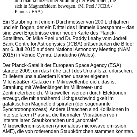
und blau kennzeichnet Strahlung der Elektronen, die
sich in Magnetfeldern bewegen. (M. Peel / JCBA /
Planck / ESA)
Ein Staubring mit einem Durchmesser von 200 Lichtjahren
und ein Bogen, der ein Drittel des Himmels überspannt – das
sind zwei Ergebnisse einer neuen Karte des Planck-
Satelliten. Dr. Mike Peel und Dr. Paddy Leahy vom Jodrell
Bank Centre for Astrophysics (JCBA) präsentierten die Bilder
am 6. Juli 2015 auf dem National Astronomy Meeting (NAM
2015) in Venue Cymru, Llandudno (Wales).
Der Planck-Satellit der European Space Agency (ESA)
startete 2009, um das frühe Licht des Urknalls zu erforschen.
Er lieferte uns außerdem Karten unserer eigenen
Milchstraßen-Galaxie im Mikrowellenbereich, das ist
Strahlung mit Wellenlängen im Millimeter- und
Zentimeterbereich. Mikrowellen werden durch Elektronen
erzeugt, die mit annähernd Lichtgeschwindigkeit im
galaktischen Magnetfeld spiralen (der sogenannte
Synchrotronprozess). Andere Ursachen sind Kollisionen in
interstellarem Plasma, die thermalen Vibrationen von
interstellaren Staubkörnchen und „anomale“
Mikrowellenemissionen (anomalous microwave emission,
AME), die von rotierenden Staubkörnchen stammen könnten.