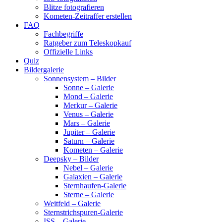
Blitze fotografieren
Kometen-Zeitraffer erstellen
FAQ
Fachbegriffe
Ratgeber zum Teleskopkauf
Offizielle Links
Quiz
Bildergalerie
Sonnensystem – Bilder
Sonne – Galerie
Mond – Galerie
Merkur – Galerie
Venus – Galerie
Mars – Galerie
Jupiter – Galerie
Saturn – Galerie
Kometen – Galerie
Deepsky – Bilder
Nebel – Galerie
Galaxien – Galerie
Sternhaufen-Galerie
Sterne – Galerie
Weitfeld – Galerie
Sternstrichspuren-Galerie
ISS – Galerie