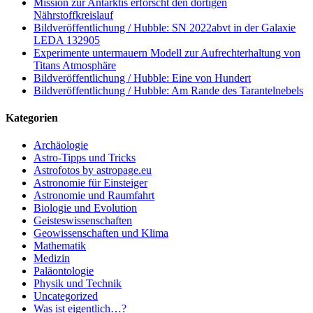
Mission zur Antarktis erforscht den dortigen
Nährstoffkreislauf
Bildveröffentlichung / Hubble: SN 2022abvt in der Galaxie
LEDA 132905
Experimente untermauern Modell zur Aufrechterhaltung von
Titans Atmosphäre
Bildveröffentlichung / Hubble: Eine von Hundert
Bildveröffentlichung / Hubble: Am Rande des Tarantelnebels
Kategorien
Archäologie
Astro-Tipps und Tricks
Astrofotos by astropage.eu
Astronomie für Einsteiger
Astronomie und Raumfahrt
Biologie und Evolution
Geisteswissenschaften
Geowissenschaften und Klima
Mathematik
Medizin
Paläontologie
Physik und Technik
Uncategorized
Was ist eigentlich…?