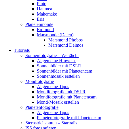
Pluto
Haumea
Makemake
Eris
Planetenmonde
Erdmond
Marsmonde (Daten)
Marsmond Phobos
Marsmond Deimos
Tutorials
Sonnenfotografie – Weißlicht
Allgemeine Hinweise
Sonnenbilder mit DSLR
Sonnenbilder mit Planetencam
Sonnenmosaik erstellen
Mondfotografie
Allgemeine Tipps
Mondfotografie mit DSLR
Mondfotografie mit Planetencam
Mond-Mosaik erstellen
Planetenfotografie
Allgemeine Tipps
Planetenfotografie mit Planetencam
Sternstrichspuren – Startrails
ISS fotografieren