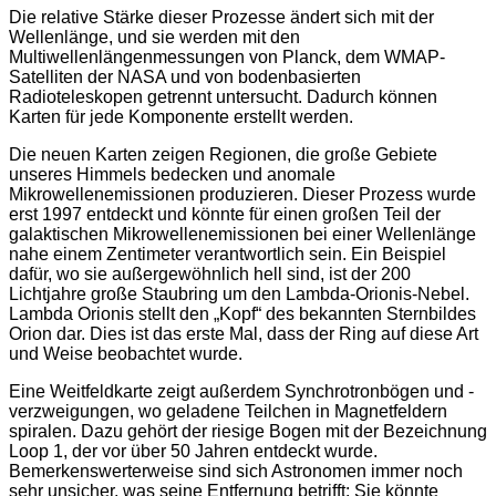
Die relative Stärke dieser Prozesse ändert sich mit der
Wellenlänge, und sie werden mit den
Multiwellenlängenmessungen von Planck, dem WMAP-
Satelliten der NASA und von bodenbasierten
Radioteleskopen getrennt untersucht. Dadurch können
Karten für jede Komponente erstellt werden.
Die neuen Karten zeigen Regionen, die große Gebiete
unseres Himmels bedecken und anomale
Mikrowellenemissionen produzieren. Dieser Prozess wurde
erst 1997 entdeckt und könnte für einen großen Teil der
galaktischen Mikrowellenemissionen bei einer Wellenlänge
nahe einem Zentimeter verantwortlich sein. Ein Beispiel
dafür, wo sie außergewöhnlich hell sind, ist der 200
Lichtjahre große Staubring um den Lambda-Orionis-Nebel.
Lambda Orionis stellt den „Kopf“ des bekannten Sternbildes
Orion dar. Dies ist das erste Mal, dass der Ring auf diese Art
und Weise beobachtet wurde.
Eine Weitfeldkarte zeigt außerdem Synchrotronbögen und -
verzweigungen, wo geladene Teilchen in Magnetfeldern
spiralen. Dazu gehört der riesige Bogen mit der Bezeichnung
Loop 1, der vor über 50 Jahren entdeckt wurde.
Bemerkenswerterweise sind sich Astronomen immer noch
sehr unsicher, was seine Entfernung betrifft: Sie könnte