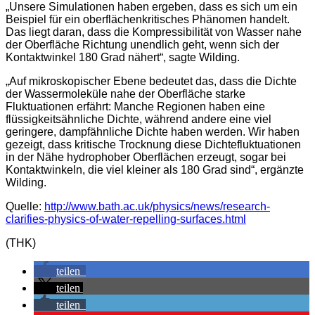
„Unsere Simulationen haben ergeben, dass es sich um ein
Beispiel für ein oberflächenkritisches Phänomen handelt.
Das liegt daran, dass die Kompressibilität von Wasser nahe
der Oberfläche Richtung unendlich geht, wenn sich der
Kontaktwinkel 180 Grad nähert“, sagte Wilding.
„Auf mikroskopischer Ebene bedeutet das, dass die Dichte
der Wassermoleküle nahe der Oberfläche starke
Fluktuationen erfährt: Manche Regionen haben eine
flüssigkeitsähnliche Dichte, während andere eine viel
geringere, dampfähnliche Dichte haben werden. Wir haben
gezeigt, dass kritische Trocknung diese Dichtefluktuationen
in der Nähe hydrophober Oberflächen erzeugt, sogar bei
Kontaktwinkeln, die viel kleiner als 180 Grad sind“, ergänzte
Wilding.
Quelle:
http://www.bath.ac.uk/physics/news/research-
clarifies-physics-of-water-repelling-surfaces.html
(THK)
teilen
teilen
teilen