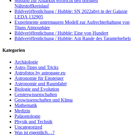
Mission zur Antarktis erforscht den dortigen
Nährstoffkreislauf
Bildveröffentlichung / Hubble: SN 2022abvt in der Galaxie
LEDA 132905
Experimente untermauern Modell zur Aufrechterhaltung von
Titans Atmosphäre
Bildveröffentlichung / Hubble: Eine von Hundert
Bildveröffentlichung / Hubble: Am Rande des Tarantelnebels
Kategorien
Archäologie
Astro-Tipps und Tricks
Astrofotos by astropage.eu
Astronomie für Einsteiger
Astronomie und Raumfahrt
Biologie und Evolution
Geisteswissenschaften
Geowissenschaften und Klima
Mathematik
Medizin
Paläontologie
Physik und Technik
Uncategorized
Was ist eigentlich…?