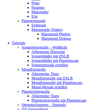
Pluto
Haumea
Makemake
Eris
Planetenmonde
Erdmond
Marsmonde (Daten)
Marsmond Phobos
Marsmond Deimos
Tutorials
Sonnenfotografie – Weißlicht
Allgemeine Hinweise
Sonnenbilder mit DSLR
Sonnenbilder mit Planetencam
Sonnenmosaik erstellen
Mondfotografie
Allgemeine Tipps
Mondfotografie mit DSLR
Mondfotografie mit Planetencam
Mond-Mosaik erstellen
Planetenfotografie
Allgemeine Tipps
Planetenfotografie mit Planetencam
Sternstrichspuren – Startrails
ISS fotografieren