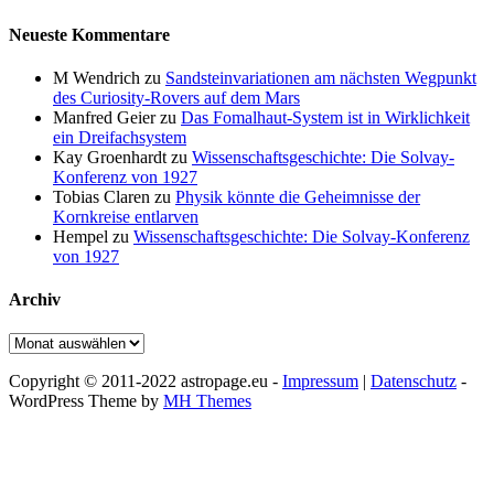
Neueste Kommentare
M Wendrich
zu
Sandsteinvariationen am nächsten Wegpunkt
des Curiosity-Rovers auf dem Mars
Manfred Geier
zu
Das Fomalhaut-System ist in Wirklichkeit
ein Dreifachsystem
Kay Groenhardt
zu
Wissenschaftsgeschichte: Die Solvay-
Konferenz von 1927
Tobias Claren
zu
Physik könnte die Geheimnisse der
Kornkreise entlarven
Hempel
zu
Wissenschaftsgeschichte: Die Solvay-Konferenz
von 1927
Archiv
Archiv
Copyright © 2011-2022 astropage.eu -
Impressum
|
Datenschutz
-
WordPress Theme by
MH Themes