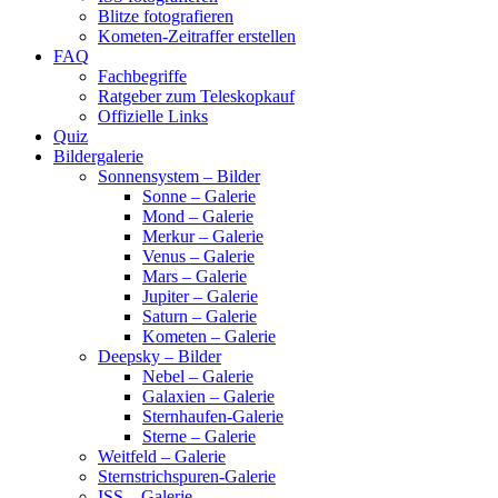
Blitze fotografieren
Kometen-Zeitraffer erstellen
FAQ
Fachbegriffe
Ratgeber zum Teleskopkauf
Offizielle Links
Quiz
Bildergalerie
Sonnensystem – Bilder
Sonne – Galerie
Mond – Galerie
Merkur – Galerie
Venus – Galerie
Mars – Galerie
Jupiter – Galerie
Saturn – Galerie
Kometen – Galerie
Deepsky – Bilder
Nebel – Galerie
Galaxien – Galerie
Sternhaufen-Galerie
Sterne – Galerie
Weitfeld – Galerie
Sternstrichspuren-Galerie
ISS – Galerie