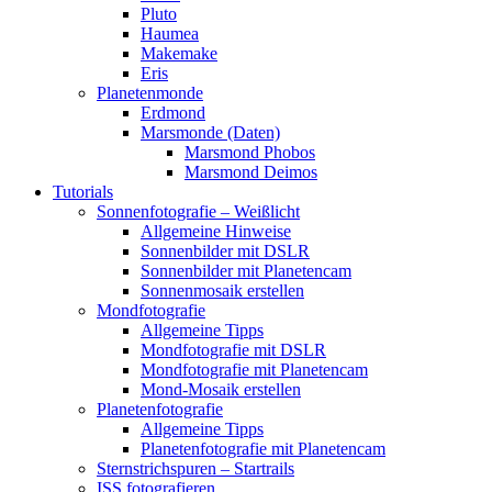
Pluto
Haumea
Makemake
Eris
Planetenmonde
Erdmond
Marsmonde (Daten)
Marsmond Phobos
Marsmond Deimos
Tutorials
Sonnenfotografie – Weißlicht
Allgemeine Hinweise
Sonnenbilder mit DSLR
Sonnenbilder mit Planetencam
Sonnenmosaik erstellen
Mondfotografie
Allgemeine Tipps
Mondfotografie mit DSLR
Mondfotografie mit Planetencam
Mond-Mosaik erstellen
Planetenfotografie
Allgemeine Tipps
Planetenfotografie mit Planetencam
Sternstrichspuren – Startrails
ISS fotografieren