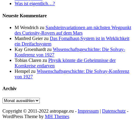
Was ist eigentlich…?
Neueste Kommentare
M Wendrich
zu
Sandsteinvariationen am nächsten Wegpunkt
des Curiosity-Rovers auf dem Mars
Manfred Geier
zu
Das Fomalhaut-System ist in Wirklichkeit
ein Dreifachsystem
Kay Groenhardt
zu
Wissenschaftsgeschichte: Die Solvay-
Konferenz von 1927
Tobias Claren
zu
Physik könnte die Geheimnisse der
Kornkreise entlarven
Hempel
zu
Wissenschaftsgeschichte: Die Solvay-Konferenz
von 1927
Archiv
Archiv
Copyright © 2011-2022 astropage.eu -
Impressum
|
Datenschutz
-
WordPress Theme by
MH Themes