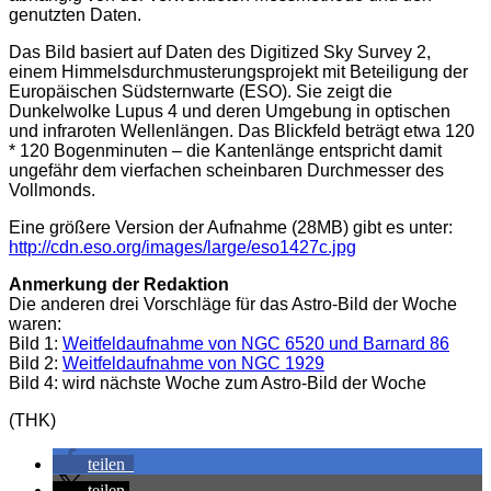
genutzten Daten.
Das Bild basiert auf Daten des Digitized Sky Survey 2,
einem Himmelsdurchmusterungsprojekt mit Beteiligung der
Europäischen Südsternwarte (ESO). Sie zeigt die
Dunkelwolke Lupus 4 und deren Umgebung in optischen
und infraroten Wellenlängen. Das Blickfeld beträgt etwa 120
* 120 Bogenminuten – die Kantenlänge entspricht damit
ungefähr dem vierfachen scheinbaren Durchmesser des
Vollmonds.
Eine größere Version der Aufnahme (28MB) gibt es unter:
http://cdn.eso.org/images/large/eso1427c.jpg
Anmerkung der Redaktion
Die anderen drei Vorschläge für das Astro-Bild der Woche
waren:
Bild 1:
Weitfeldaufnahme von NGC 6520 und Barnard 86
Bild 2:
Weitfeldaufnahme von NGC 1929
Bild 4: wird nächste Woche zum Astro-Bild der Woche
(THK)
teilen
teilen