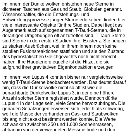
Im Innern der Dunkelwolken entstehen neue Sterne in
dichteren Taschen aus Gas und Staub, Globulen genannt.
Wissenschaftler, die die Entstehungs- und
Entwicklungsprozesse junger Sterne erforschen, finden hier
viele interessante Objekte für ihre Studien. Dabei liegt das
Augenmerk auch auf sogenannten T-Tauri-Sternen, die in
derartigen Umgebungen oft anzutreffen sind. T-Tauri-Sterne
sind Sterne in den ersten Stadien ihrer Existenz. Sie neigen
zu starken Ausbrüchen, weil in ihrem Innern noch keine
stabilen Fusionsreaktionen stattfinden und sie den Zustand
des hydrostatischen Gleichgewichts noch nicht erreicht
haben. Ihre Hauptenergiequelle ist die Hitze, die sie
aufgrund ihrer gravitativen Eigenkontraktion erzeugen.
Im Innern von Lupus 4 konnten bisher nur vergleichsweise
wenig T-Tauri-Sterne beobachtet werden. Das deutet darauf
hin, dass die Dunkelwolke nicht so alt ist wie die
benachbarte Dunkelwolke Lupus 3, in der eine höhere
Anzahl solcher Sterne registriert wurde. Dennoch dürfte
Lupus 4 in der Lage sein, viele Sterne hervorzubringen. Die
genauen Schätzungen erweisen sich jedoch als schwierig,
weil die Masse der vorhandenen Gas- und Staubwolken
bislang nicht exakt bestimmt werden konnte. Die Werte
schwanken zwischen 250 und 1.600 Sonnenmassen,
abhängig von der verwendeten Messmethode und den