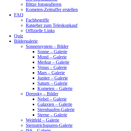
Blitze fotografieren
Kometen-Zeitraffer erstellen
FAQ
Fachbegriffe
Ratgeber zum Teleskopkauf
Offizielle Links
Quiz
Bildergalerie
Sonnensystem – Bilder
Sonne – Galerie
Mond – Galerie
Merkur – Galerie
Venus – Galerie
Mars – Galerie
Jupiter – Galerie
Saturn – Galerie
Kometen – Galerie
Deepsky – Bilder
Nebel – Galerie
Galaxien – Galerie
Sternhaufen-Galerie
Sterne – Galerie
Weitfeld – Galerie
Sternstrichspuren-Galerie
ISS – Galerie