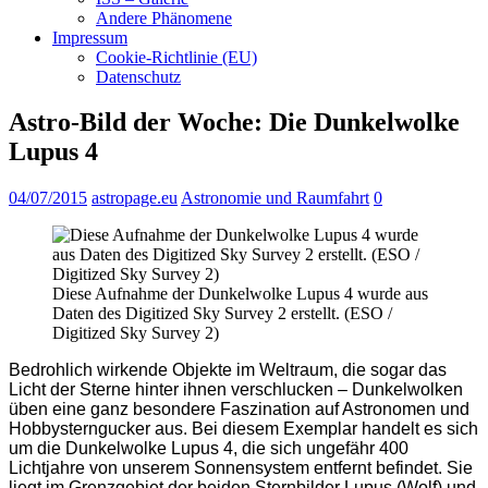
Andere Phänomene
Impressum
Cookie-Richtlinie (EU)
Datenschutz
Astro-Bild der Woche: Die Dunkelwolke
Lupus 4
04/07/2015
astropage.eu
Astronomie und Raumfahrt
0
Diese Aufnahme der Dunkelwolke Lupus 4 wurde aus
Daten des Digitized Sky Survey 2 erstellt. (ESO /
Digitized Sky Survey 2)
Bedrohlich wirkende Objekte im Weltraum, die sogar das
Licht der Sterne hinter ihnen verschlucken – Dunkelwolken
üben eine ganz besondere Faszination auf Astronomen und
Hobbysterngucker aus. Bei diesem Exemplar handelt es sich
um die Dunkelwolke Lupus 4, die sich ungefähr 400
Lichtjahre von unserem Sonnensystem entfernt befindet. Sie
liegt im Grenzgebiet der beiden Sternbilder Lupus (Wolf) und