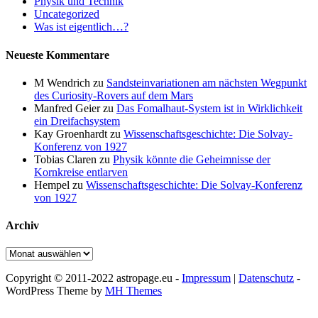
Physik und Technik
Uncategorized
Was ist eigentlich…?
Neueste Kommentare
M Wendrich
zu
Sandsteinvariationen am nächsten Wegpunkt
des Curiosity-Rovers auf dem Mars
Manfred Geier
zu
Das Fomalhaut-System ist in Wirklichkeit
ein Dreifachsystem
Kay Groenhardt
zu
Wissenschaftsgeschichte: Die Solvay-
Konferenz von 1927
Tobias Claren
zu
Physik könnte die Geheimnisse der
Kornkreise entlarven
Hempel
zu
Wissenschaftsgeschichte: Die Solvay-Konferenz
von 1927
Archiv
Archiv
Copyright © 2011-2022 astropage.eu -
Impressum
|
Datenschutz
-
WordPress Theme by
MH Themes