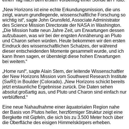
„New Horizons ist eine echte Erkundungsmission, die uns
zeigt, warum grundlegende, wissenschaftliche Forschung so
wichtig ist“, sagte John Grunsfeld, Associate Administrator
des Science Mission Directorate der NASA in Washington.
„Die Mission hatte neun Jahre Zeit, um Erwartungen dessen
aufzubauen, was wir bei der engsten Annäherung an Pluto
und Charon sehen würden. Heute bekommen wir den ersten
Eindruck des wissenschaftlichen Schatzes, der während
dieser entscheidenden Momente gesammelt wurde, und ich
kann Ihnen sagen, er übersteigt diese hohen Erwartungen
bei weitem.“
„Home run!“, sagte Alain Stern, der leitende Wissenschaftler
der New Horizons Mission vom Southwest Research Institute
(SwRI) in Boulder (Colorado). „New Horizons schickt bereits
jetzt erstaunliche Ergebnisse zurück. Die Daten sehen
absolut großartig aus, und Pluto und Charon sind einfach nur
verblüffend.“
Eine neue Nahaufnahme einer äquatorialen Region nahe
der Basis von Plutos heller, herzförmiger Struktur zeigt eine
Bergkette mit Gipfeln, die sich bis zu 3.500 Meter hoch über
die Oberfläche des eisigen Himmelskörpers erheben.