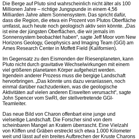
Die Berge auf Pluto sind wahrscheinlich nicht älter als 100
Millionen Jahre – richtige Jungspunde in einem 4,56
Milliarden Jahre altem Sonnensystem. Das spricht dafür,
dass die Region, die etwa ein Prozent von Plutos Oberfläche
umfasst, auch heute noch geologisch aktiv sein könnte. „Das
ist eine der jüngsten Oberflächen, die wir jemals im
Sonnensystem beobachtet haben“, sagte Jeff Moor vom New
Horizons Geology, Geophysics and Imaging Team (GGI) am
Ames Research Center in Moffett Field (Kalifornien).
Im Gegensatz zu den Eismonden der Riesenplaneten, kann
Pluto nicht durch gravitative Wechselwirkungen mit einem
viel größeren planetaren Körper aufgeheizt werden.
Irgendein anderer Prozess muss die bergige Landschaft
hervorbringen. „Das könnte uns dazu veranlassen, noch
einmal darüber nachzudenken, was die geologische
Aktivitäten auf vielen anderen Eiswelten verursacht“, sagte
John Spencer vom SwRI, der stellvertretende GGI-
Teamleiter.
Das neue Bild von Charon offenbart eine junge und
vielseitige Landschaft. Die Forscher sind von dem
scheinbaren Mangel an Kratern überrascht. Eine Vielzahl
von Kliffen und Gräben erstreckt sich etwa 1.000 Kilometer
weit und lässt auf ein breites Aufbrechen der Kruste Charons