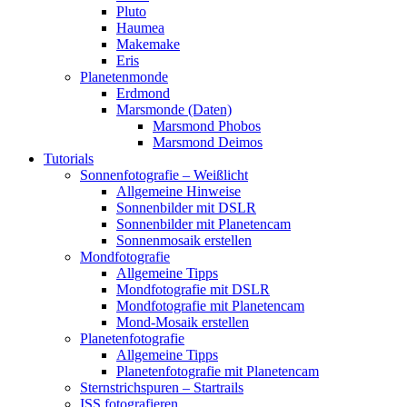
Pluto
Haumea
Makemake
Eris
Planetenmonde
Erdmond
Marsmonde (Daten)
Marsmond Phobos
Marsmond Deimos
Tutorials
Sonnenfotografie – Weißlicht
Allgemeine Hinweise
Sonnenbilder mit DSLR
Sonnenbilder mit Planetencam
Sonnenmosaik erstellen
Mondfotografie
Allgemeine Tipps
Mondfotografie mit DSLR
Mondfotografie mit Planetencam
Mond-Mosaik erstellen
Planetenfotografie
Allgemeine Tipps
Planetenfotografie mit Planetencam
Sternstrichspuren – Startrails
ISS fotografieren