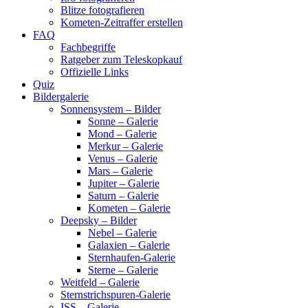
Blitze fotografieren
Kometen-Zeitraffer erstellen
FAQ
Fachbegriffe
Ratgeber zum Teleskopkauf
Offizielle Links
Quiz
Bildergalerie
Sonnensystem – Bilder
Sonne – Galerie
Mond – Galerie
Merkur – Galerie
Venus – Galerie
Mars – Galerie
Jupiter – Galerie
Saturn – Galerie
Kometen – Galerie
Deepsky – Bilder
Nebel – Galerie
Galaxien – Galerie
Sternhaufen-Galerie
Sterne – Galerie
Weitfeld – Galerie
Sternstrichspuren-Galerie
ISS – Galerie