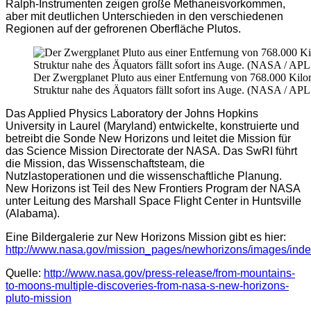
Ralph-Instrumenten zeigen große Methaneisvorkommen,
aber mit deutlichen Unterschieden in den verschiedenen
Regionen auf der gefrorenen Oberfläche Plutos.
Der Zwergplanet Pluto aus einer Entfernung von 768.000 Kilo
Struktur nahe des Äquators fällt sofort ins Auge. (NASA / APL
Das Applied Physics Laboratory der Johns Hopkins
University in Laurel (Maryland) entwickelte, konstruierte und
betreibt die Sonde New Horizons und leitet die Mission für
das Science Mission Directorate der NASA. Das SwRI führt
die Mission, das Wissenschaftsteam, die
Nutzlastoperationen und die wissenschaftliche Planung.
New Horizons ist Teil des New Frontiers Program der NASA
unter Leitung des Marshall Space Flight Center in Huntsville
(Alabama).
Eine Bildergalerie zur New Horizons Mission gibt es hier:
http://www.nasa.gov/mission_pages/newhorizons/images/inde
Quelle:
http://www.nasa.gov/press-release/from-mountains-
to-moons-multiple-discoveries-from-nasa-s-new-horizons-
pluto-mission