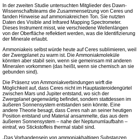
In der zweiten Studie untersuchten Mitglieder des Dawn-
Wissenschaftsteams die Zusammensetzung von Ceres und
fanden Hinweise auf ammoniakreichen Ton. Sie nutzten
Daten des Visible and Infrared Mapping Spectrometer.
Dieses Instrument misst, wie verschiedene Wellenlängen
von der Oberfläche reflektiert werden, was die Identifizierung
der Minerale erlaubt.
Ammoniakeis selbst würde heute auf Ceres sublimieren, weil
der Zwergplanet zu warm ist. Die Ammoniakmoleküle
könnten aber stabil sein, wenn sie gemeinsam mit anderen
Mineralen vorkommen (das heißt, wenn sie chemisch an sie
gebunden sind).
Die Präsenz von Ammoniakverbindungen wirft die
Möglichkeit auf, dass Ceres nicht im Hauptasteroidengürtel
zwischen Mars und Jupiter entstand, wo sich der
Zwergplanet gegenwärtig befindet, sondern stattdessen im
äußeren Sonnensystem entstanden sein könnte. Eine
andere Theorie besagt, dass Ceres nah an seiner heutigen
Position entstand und Material ansammelte, das aus dem
äußeren Sonnensystem – nahe der Neptunumlaufbahn –
eintraf, wo Stickstoffeis thermal stabil sind.
„Das Vorhandensein von ammoniakhaltigen Substanzen