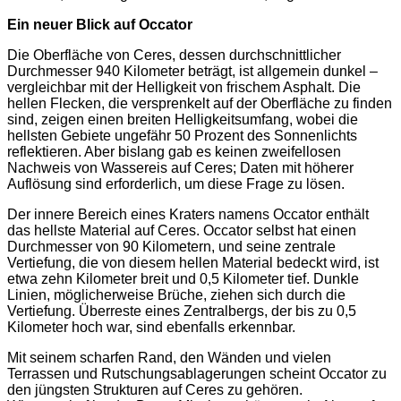
Ein neuer Blick auf Occator
Die Oberfläche von Ceres, dessen durchschnittlicher
Durchmesser 940 Kilometer beträgt, ist allgemein dunkel –
vergleichbar mit der Helligkeit von frischem Asphalt. Die
hellen Flecken, die versprenkelt auf der Oberfläche zu finden
sind, zeigen einen breiten Helligkeitsumfang, wobei die
hellsten Gebiete ungefähr 50 Prozent des Sonnenlichts
reflektieren. Aber bislang gab es keinen zweifellosen
Nachweis von Wassereis auf Ceres; Daten mit höherer
Auflösung sind erforderlich, um diese Frage zu lösen.
Der innere Bereich eines Kraters namens Occator enthält
das hellste Material auf Ceres. Occator selbst hat einen
Durchmesser von 90 Kilometern, und seine zentrale
Vertiefung, die von diesem hellen Material bedeckt wird, ist
etwa zehn Kilometer breit und 0,5 Kilometer tief. Dunkle
Linien, möglicherweise Brüche, ziehen sich durch die
Vertiefung. Überreste eines Zentralbergs, der bis zu 0,5
Kilometer hoch war, sind ebenfalls erkennbar.
Mit seinem scharfen Rand, den Wänden und vielen
Terrassen und Rutschungsablagerungen scheint Occator zu
den jüngsten Strukturen auf Ceres zu gehören.