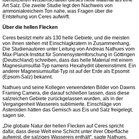
Art Salz. Die zweite Studie legt den Nachweis von
ammoniakreichem Ton nahe, was Fragen über die
Entstehung von Ceres aufwirft.
Über die hellen Flecken
Ceres besitzt mehr als 130 helle Gebiete, und die meisten
von ihnen stehen mit Einschlagkratern in Zusammenhang.
Die Studienautoren unter Leitung von Andreas Nathues vom
Max-Planck-Institut für Sonnensystemforschung in Göttingen
(Deutschland) schreiben, dass das helle Material mit einem
Magnesiumsulfat-Typ namens Hexahydrit übereinstimmt. Ein
anderer Magnesiumsulfat-Typ ist auf der Erde als Epsomit
(Epsom-Salz) bekannt.
Nathues und seine Kollegen verwendeten Bilder von Dawns
Framing Camera, die darauf schließen lassen, dass diese
salzreichen Gebiete zurückgelassen wurden, als in der
Vergangenheit Wassereis sublimierte. Einschläge von
Asteroiden hätten das Gemisch aus Eis und Salz freigelegt,
sagen sie.
„Die globale Natur der hellen Flecken auf Ceres spricht
dafür, dass diese Welt eine Schicht unter ihrer Oberfläche
aufweist, die salziges Wassereis enthält“, sagte Nathues.