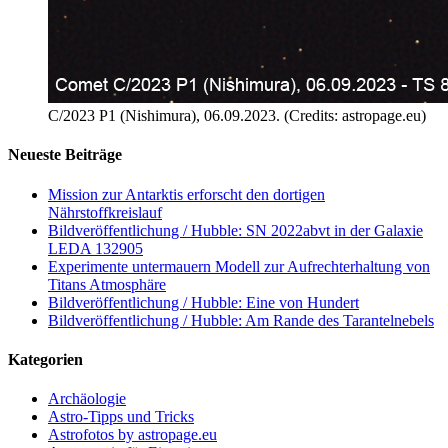
C/2023 P1 (Nishimura), 06.09.2023. (Credits: astropage.eu)
Neueste Beiträge
Mission zur Antarktis erforscht den dortigen
Nährstoffkreislauf
Bildveröffentlichung / Hubble: SN 2022abvt in der Galaxie
LEDA 132905
Experimente untermauern Modell zur Aufrechterhaltung von
Titans Atmosphäre
Bildveröffentlichung / Hubble: Eine von Hundert
Bildveröffentlichung / Hubble: Am Rande des Tarantelnebels
Kategorien
Archäologie
Astro-Tipps und Tricks
Astrofotos by astropage.eu