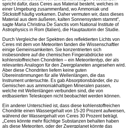
spricht dafür, dass Ceres aus Material besteht, welches in
einer Umgebung zusammenfand, wo Ammoniak und
Stickstoff häufig vorkamen. Daher vermuten wir, dass dieses
Material aus dem äußeren, kalten Sonnensystem stammt“,
sagte Maria Christina De Sanctis vom National Institute of
Astrophysics in Rom (Italien), die Hauptautorin der Studie.
Durch Vergleiche der Spektren des reflektierten Lichts von
Ceres mit dem von Meteoriten fanden die Wissenschaftler
einige Gemeinsamkeiten. Sie konzentrierten sich
insbesondere auf die chemischen Fingerabdrücke von
kohlenstoffreichen Chondriten – ein Meteoritentyp, der als
relevantes Analogon für den Zwergplaneten angesehen wird.
Aber diese Chondriten liefern keine guten
Übereinstimmungen für alle Wellenlängen, die das
Instrument untersuchte. Es gab Absorptionsbänder, die zu
Gemischen aus ammoniakhaltigen Mineralen passen,
welche mit Wellenlängen verbunden sind, die von
erdbasierten Teleskopen nicht beobachtet werden können.
Ein anderer Unterschied ist, dass diese kohlenstoffreichen
Chondrite einen Wassergehalt von 15-20 Prozent aufweisen,
während der Wassergehalt von Ceres 30 Prozent beträgt.
„Ceres könnte mehr flüchtige Substanzen behalten haben
als diese Meteoriten, oder der Zwergplanet könnte das