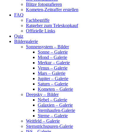
Blitze fotografieren
Kometen-Zeitraffer erstellen
FAQ
Fachbegriffe
Ratgeber zum Teleskopkauf
Offizielle Links
Quiz
Bildergalerie
Sonnensystem – Bilder
Sonne – Galerie
Mond – Galerie
Merkur – Galerie
Venus – Galerie
Mars – Galerie
Jupiter – Galerie
Saturn – Galerie
Kometen – Galerie
Deepsky – Bilder
Nebel – Galerie
Galaxien – Galerie
Sternhaufen-Galerie
Sterne – Galerie
Weitfeld – Galerie
Sternstrichspuren-Galerie
ISS – Galerie