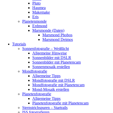
Pluto
Haumea
Makemake
Eris
Planetenmonde
Erdmond
Marsmonde (Daten)
Marsmond Phobos
Marsmond Deimos
Tutorials
Sonnenfotografie – Weißlicht
Allgemeine Hinweise
Sonnenbilder mit DSLR
Sonnenbilder mit Planetencam
Sonnenmosaik erstellen
Mondfotografie
Allgemeine Tipps
Mondfotografie mit DSLR
Mondfotografie mit Planetencam
Mond-Mosaik erstellen
Planetenfotografie
Allgemeine Tipps
Planetenfotografie mit Planetencam
Sternstrichspuren – Startrails
ISS fotografieren