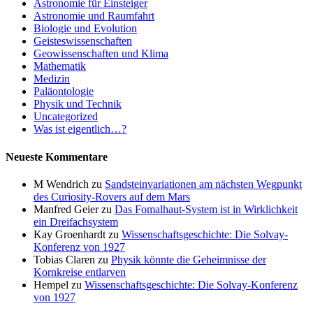
Astronomie für Einsteiger
Astronomie und Raumfahrt
Biologie und Evolution
Geisteswissenschaften
Geowissenschaften und Klima
Mathematik
Medizin
Paläontologie
Physik und Technik
Uncategorized
Was ist eigentlich…?
Neueste Kommentare
M Wendrich
zu
Sandsteinvariationen am nächsten Wegpunkt
des Curiosity-Rovers auf dem Mars
Manfred Geier
zu
Das Fomalhaut-System ist in Wirklichkeit
ein Dreifachsystem
Kay Groenhardt
zu
Wissenschaftsgeschichte: Die Solvay-
Konferenz von 1927
Tobias Claren
zu
Physik könnte die Geheimnisse der
Kornkreise entlarven
Hempel
zu
Wissenschaftsgeschichte: Die Solvay-Konferenz
von 1927