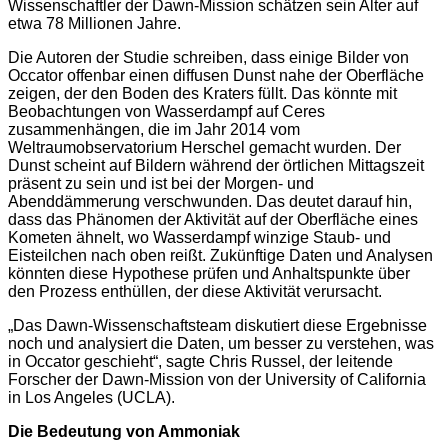
Wissenschaftler der Dawn-Mission schätzen sein Alter auf
etwa 78 Millionen Jahre.
Die Autoren der Studie schreiben, dass einige Bilder von
Occator offenbar einen diffusen Dunst nahe der Oberfläche
zeigen, der den Boden des Kraters füllt. Das könnte mit
Beobachtungen von Wasserdampf auf Ceres
zusammenhängen, die im Jahr 2014 vom
Weltraumobservatorium Herschel gemacht wurden. Der
Dunst scheint auf Bildern während der örtlichen Mittagszeit
präsent zu sein und ist bei der Morgen- und
Abenddämmerung verschwunden. Das deutet darauf hin,
dass das Phänomen der Aktivität auf der Oberfläche eines
Kometen ähnelt, wo Wasserdampf winzige Staub- und
Eisteilchen nach oben reißt. Zukünftige Daten und Analysen
könnten diese Hypothese prüfen und Anhaltspunkte über
den Prozess enthüllen, der diese Aktivität verursacht.
„Das Dawn-Wissenschaftsteam diskutiert diese Ergebnisse
noch und analysiert die Daten, um besser zu verstehen, was
in Occator geschieht“, sagte Chris Russel, der leitende
Forscher der Dawn-Mission von der University of California
in Los Angeles (UCLA).
Die Bedeutung von Ammoniak