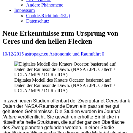
Andere Phänomene
Impressum
Cookie-Richtlinie (EU)
Datenschutz
Neue Erkenntnisse zum Ursprung von
Ceres und den hellen Flecken
10/12/2015
astropage.eu
Astronomie und Raumfahrt
0
Digitales Modell des Kraters Occator, basierend auf
Daten der Raumsonde Dawn. (NASA / JPL-Caltech /
UCLA / MPS / DLR / IDA)
In zwei neuen Studien offenbart der Zwergplanet Ceres dank
Daten der NASA-Raumsonde Dawn ein paar seiner gut
gehüteten Geheimnisse. Die Studien wurden im Journal
Nature
veröffentlicht. Sie gewähren erhoffte Einblicke in
rätselhafte helle Strukturen, die auf der ganzen Oberfläche
des Zwergplaneten gefunden werden. In einer Studie
identifizieren Wissenschaftler dieses helle Material als eine