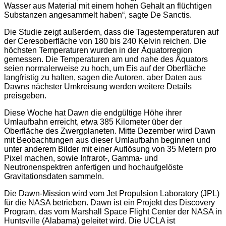
Wasser aus Material mit einem hohen Gehalt an flüchtigen
Substanzen angesammelt haben“, sagte De Sanctis.
Die Studie zeigt außerdem, dass die Tagestemperaturen auf
der Ceresoberfläche von 180 bis 240 Kelvin reichen. Die
höchsten Temperaturen wurden in der Äquatorregion
gemessen. Die Temperaturen am und nahe des Äquators
seien normalerweise zu hoch, um Eis auf der Oberfläche
langfristig zu halten, sagen die Autoren, aber Daten aus
Dawns nächster Umkreisung werden weitere Details
preisgeben.
Diese Woche hat Dawn die endgültige Höhe ihrer
Umlaufbahn erreicht, etwa 385 Kilometer über der
Oberfläche des Zwergplaneten. Mitte Dezember wird Dawn
mit Beobachtungen aus dieser Umlaufbahn beginnen und
unter anderem Bilder mit einer Auflösung von 35 Metern pro
Pixel machen, sowie Infrarot-, Gamma- und
Neutronenspektren anfertigen und hochaufgelöste
Gravitationsdaten sammeln.
Die Dawn-Mission wird vom Jet Propulsion Laboratory (JPL)
für die NASA betrieben. Dawn ist ein Projekt des Discovery
Program, das vom Marshall Space Flight Center der NASA in
Huntsville (Alabama) geleitet wird. Die UCLA ist