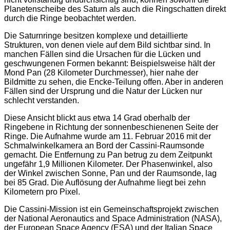
Planetenscheibe des Saturn als auch die Ringschatten direkt
durch die Ringe beobachtet werden.
Die Saturnringe besitzen komplexe und detaillierte
Strukturen, von denen viele auf dem Bild sichtbar sind. In
manchen Fällen sind die Ursachen für die Lücken und
geschwungenen Formen bekannt: Beispielsweise hält der
Mond Pan (28 Kilometer Durchmesser), hier nahe der
Bildmitte zu sehen, die Encke-Teilung offen. Aber in anderen
Fällen sind der Ursprung und die Natur der Lücken nur
schlecht verstanden.
Diese Ansicht blickt aus etwa 14 Grad oberhalb der
Ringebene in Richtung der sonnenbeschienenen Seite der
Ringe. Die Aufnahme wurde am 11. Februar 2016 mit der
Schmalwinkelkamera an Bord der Cassini-Raumsonde
gemacht. Die Entfernung zu Pan betrug zu dem Zeitpunkt
ungefähr 1,9 Millionen Kilometer. Der Phasenwinkel, also
der Winkel zwischen Sonne, Pan und der Raumsonde, lag
bei 85 Grad. Die Auflösung der Aufnahme liegt bei zehn
Kilometern pro Pixel.
Die Cassini-Mission ist ein Gemeinschaftsprojekt zwischen
der National Aeronautics and Space Administration (NASA),
der European Space Agency (ESA) und der Italian Space