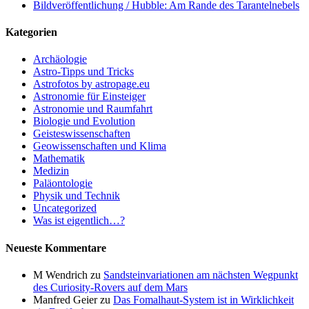
Bildveröffentlichung / Hubble: Am Rande des Tarantelnebels
Kategorien
Archäologie
Astro-Tipps und Tricks
Astrofotos by astropage.eu
Astronomie für Einsteiger
Astronomie und Raumfahrt
Biologie und Evolution
Geisteswissenschaften
Geowissenschaften und Klima
Mathematik
Medizin
Paläontologie
Physik und Technik
Uncategorized
Was ist eigentlich…?
Neueste Kommentare
M Wendrich
zu
Sandsteinvariationen am nächsten Wegpunkt
des Curiosity-Rovers auf dem Mars
Manfred Geier
zu
Das Fomalhaut-System ist in Wirklichkeit