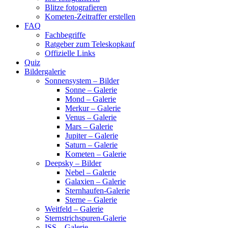
Blitze fotografieren
Kometen-Zeitraffer erstellen
FAQ
Fachbegriffe
Ratgeber zum Teleskopkauf
Offizielle Links
Quiz
Bildergalerie
Sonnensystem – Bilder
Sonne – Galerie
Mond – Galerie
Merkur – Galerie
Venus – Galerie
Mars – Galerie
Jupiter – Galerie
Saturn – Galerie
Kometen – Galerie
Deepsky – Bilder
Nebel – Galerie
Galaxien – Galerie
Sternhaufen-Galerie
Sterne – Galerie
Weitfeld – Galerie
Sternstrichspuren-Galerie
ISS – Galerie