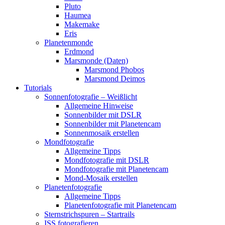
Pluto
Haumea
Makemake
Eris
Planetenmonde
Erdmond
Marsmonde (Daten)
Marsmond Phobos
Marsmond Deimos
Tutorials
Sonnenfotografie – Weißlicht
Allgemeine Hinweise
Sonnenbilder mit DSLR
Sonnenbilder mit Planetencam
Sonnenmosaik erstellen
Mondfotografie
Allgemeine Tipps
Mondfotografie mit DSLR
Mondfotografie mit Planetencam
Mond-Mosaik erstellen
Planetenfotografie
Allgemeine Tipps
Planetenfotografie mit Planetencam
Sternstrichspuren – Startrails
ISS fotografieren