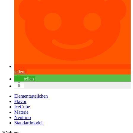
teilen
teilen
Elementarteilchen
Flavor
IceCube
Materie
Neutrino
Standardmodell
Werbung