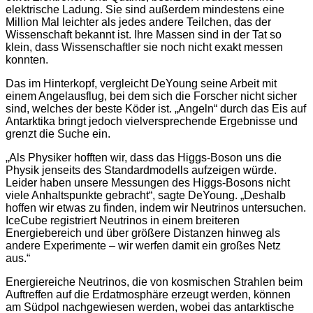
elektrische Ladung. Sie sind außerdem mindestens eine
Million Mal leichter als jedes andere Teilchen, das der
Wissenschaft bekannt ist. Ihre Massen sind in der Tat so
klein, dass Wissenschaftler sie noch nicht exakt messen
konnten.
Das im Hinterkopf, vergleicht DeYoung seine Arbeit mit
einem Angelausflug, bei dem sich die Forscher nicht sicher
sind, welches der beste Köder ist. „Angeln“ durch das Eis auf
Antarktika bringt jedoch vielversprechende Ergebnisse und
grenzt die Suche ein.
„Als Physiker hofften wir, dass das Higgs-Boson uns die
Physik jenseits des Standardmodells aufzeigen würde.
Leider haben unsere Messungen des Higgs-Bosons nicht
viele Anhaltspunkte gebracht“, sagte DeYoung. „Deshalb
hoffen wir etwas zu finden, indem wir Neutrinos untersuchen.
IceCube registriert Neutrinos in einem breiteren
Energiebereich und über größere Distanzen hinweg als
andere Experimente – wir werfen damit ein großes Netz
aus.“
Energiereiche Neutrinos, die von kosmischen Strahlen beim
Auftreffen auf die Erdatmosphäre erzeugt werden, können
am Südpol nachgewiesen werden, wobei das antarktische