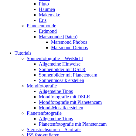
Pluto
Haumea
Makemake
Eris
Planetenmonde
Erdmond
Marsmonde (Daten)
Marsmond Phobos
Marsmond Deimos
Tutorials
Sonnenfotografie – Weißlicht
Allgemeine Hinweise
Sonnenbilder mit DSLR
Sonnenbilder mit Planetencam
Sonnenmosaik erstellen
Mondfotografie
Allgemeine Tipps
Mondfotografie mit DSLR
Mondfotografie mit Planetencam
Mond-Mosaik erstellen
Planetenfotografie
Allgemeine Tipps
Planetenfotografie mit Planetencam
Sternstrichspuren – Startrails
ISS fotografieren