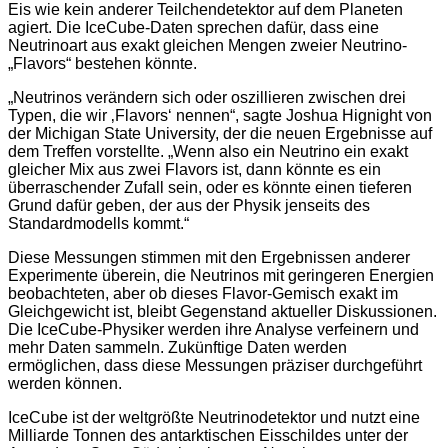
Eis wie kein anderer Teilchendetektor auf dem Planeten
agiert. Die IceCube-Daten sprechen dafür, dass eine
Neutrinoart aus exakt gleichen Mengen zweier Neutrino-
„Flavors“ bestehen könnte.
„Neutrinos verändern sich oder oszillieren zwischen drei
Typen, die wir ‚Flavors‘ nennen“, sagte Joshua Hignight von
der Michigan State University, der die neuen Ergebnisse auf
dem Treffen vorstellte. „Wenn also ein Neutrino ein exakt
gleicher Mix aus zwei Flavors ist, dann könnte es ein
überraschender Zufall sein, oder es könnte einen tieferen
Grund dafür geben, der aus der Physik jenseits des
Standardmodells kommt.“
Diese Messungen stimmen mit den Ergebnissen anderer
Experimente überein, die Neutrinos mit geringeren Energien
beobachteten, aber ob dieses Flavor-Gemisch exakt im
Gleichgewicht ist, bleibt Gegenstand aktueller Diskussionen.
Die IceCube-Physiker werden ihre Analyse verfeinern und
mehr Daten sammeln. Zukünftige Daten werden
ermöglichen, dass diese Messungen präziser durchgeführt
werden können.
IceCube ist der weltgrößte Neutrinodetektor und nutzt eine
Milliarde Tonnen des antarktischen Eisschildes unter der