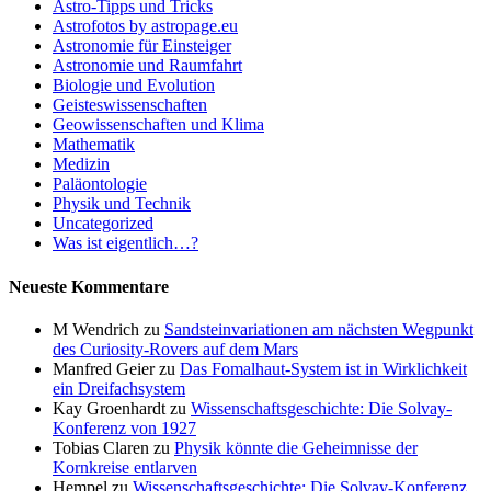
Astro-Tipps und Tricks
Astrofotos by astropage.eu
Astronomie für Einsteiger
Astronomie und Raumfahrt
Biologie und Evolution
Geisteswissenschaften
Geowissenschaften und Klima
Mathematik
Medizin
Paläontologie
Physik und Technik
Uncategorized
Was ist eigentlich…?
Neueste Kommentare
M Wendrich
zu
Sandsteinvariationen am nächsten Wegpunkt
des Curiosity-Rovers auf dem Mars
Manfred Geier
zu
Das Fomalhaut-System ist in Wirklichkeit
ein Dreifachsystem
Kay Groenhardt
zu
Wissenschaftsgeschichte: Die Solvay-
Konferenz von 1927
Tobias Claren
zu
Physik könnte die Geheimnisse der
Kornkreise entlarven
Hempel
zu
Wissenschaftsgeschichte: Die Solvay-Konferenz