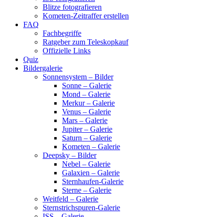
Blitze fotografieren
Kometen-Zeitraffer erstellen
FAQ
Fachbegriffe
Ratgeber zum Teleskopkauf
Offizielle Links
Quiz
Bildergalerie
Sonnensystem – Bilder
Sonne – Galerie
Mond – Galerie
Merkur – Galerie
Venus – Galerie
Mars – Galerie
Jupiter – Galerie
Saturn – Galerie
Kometen – Galerie
Deepsky – Bilder
Nebel – Galerie
Galaxien – Galerie
Sternhaufen-Galerie
Sterne – Galerie
Weitfeld – Galerie
Sternstrichspuren-Galerie
ISS – Galerie