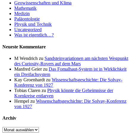
Geowissenschaften und Klima
Mathematik
Medizin
Paläontologie
Physik und Technik
Uncategorized
Was ist eigentlich…?
Neueste Kommentare
M Wendrich
zu
Sandsteinvariationen am nächsten Wegpunkt
des Curiosity-Rovers auf dem Mars
Manfred Geier
zu
Das Fomalhaut-System ist in Wirklichkeit
ein Dreifachsystem
Kay Groenhardt
zu
Wissenschaftsgeschichte: Die Solvay-
Konferenz von 1927
Tobias Claren
zu
Physik könnte die Geheimnisse der
Kornkreise entlarven
Hempel
zu
Wissenschaftsgeschichte: Die Solvay-Konferenz
von 1927
Archiv
Archiv