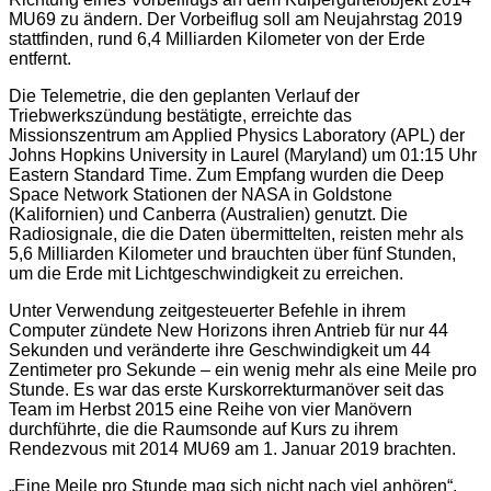
MU69 zu ändern. Der Vorbeiflug soll am Neujahrstag 2019
stattfinden, rund 6,4 Milliarden Kilometer von der Erde
entfernt.
Die Telemetrie, die den geplanten Verlauf der
Triebwerkszündung bestätigte, erreichte das
Missionszentrum am Applied Physics Laboratory (APL) der
Johns Hopkins University in Laurel (Maryland) um 01:15 Uhr
Eastern Standard Time. Zum Empfang wurden die Deep
Space Network Stationen der NASA in Goldstone
(Kalifornien) und Canberra (Australien) genutzt. Die
Radiosignale, die die Daten übermittelten, reisten mehr als
5,6 Milliarden Kilometer und brauchten über fünf Stunden,
um die Erde mit Lichtgeschwindigkeit zu erreichen.
Unter Verwendung zeitgesteuerter Befehle in ihrem
Computer zündete New Horizons ihren Antrieb für nur 44
Sekunden und veränderte ihre Geschwindigkeit um 44
Zentimeter pro Sekunde – ein wenig mehr als eine Meile pro
Stunde. Es war das erste Kurskorrekturmanöver seit das
Team im Herbst 2015 eine Reihe von vier Manövern
durchführte, die die Raumsonde auf Kurs zu ihrem
Rendezvous mit 2014 MU69 am 1. Januar 2019 brachten.
„Eine Meile pro Stunde mag sich nicht nach viel anhören“,