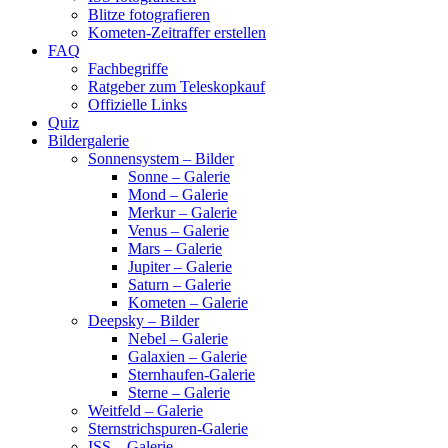
Blitze fotografieren
Kometen-Zeitraffer erstellen
FAQ
Fachbegriffe
Ratgeber zum Teleskopkauf
Offizielle Links
Quiz
Bildergalerie
Sonnensystem – Bilder
Sonne – Galerie
Mond – Galerie
Merkur – Galerie
Venus – Galerie
Mars – Galerie
Jupiter – Galerie
Saturn – Galerie
Kometen – Galerie
Deepsky – Bilder
Nebel – Galerie
Galaxien – Galerie
Sternhaufen-Galerie
Sterne – Galerie
Weitfeld – Galerie
Sternstrichspuren-Galerie
ISS – Galerie