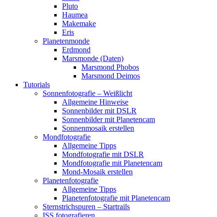
Pluto
Haumea
Makemake
Eris
Planetenmonde
Erdmond
Marsmonde (Daten)
Marsmond Phobos
Marsmond Deimos
Tutorials
Sonnenfotografie – Weißlicht
Allgemeine Hinweise
Sonnenbilder mit DSLR
Sonnenbilder mit Planetencam
Sonnenmosaik erstellen
Mondfotografie
Allgemeine Tipps
Mondfotografie mit DSLR
Mondfotografie mit Planetencam
Mond-Mosaik erstellen
Planetenfotografie
Allgemeine Tipps
Planetenfotografie mit Planetencam
Sternstrichspuren – Startrails
ISS fotografieren