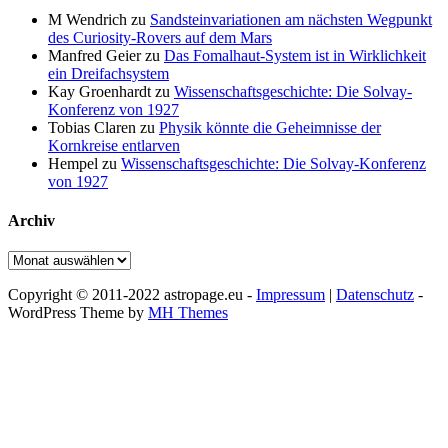
M Wendrich
zu
Sandsteinvariationen am nächsten Wegpunkt
des Curiosity-Rovers auf dem Mars
Manfred Geier
zu
Das Fomalhaut-System ist in Wirklichkeit
ein Dreifachsystem
Kay Groenhardt
zu
Wissenschaftsgeschichte: Die Solvay-
Konferenz von 1927
Tobias Claren
zu
Physik könnte die Geheimnisse der
Kornkreise entlarven
Hempel
zu
Wissenschaftsgeschichte: Die Solvay-Konferenz
von 1927
Archiv
Archiv
Copyright © 2011-2022 astropage.eu -
Impressum
|
Datenschutz
-
WordPress Theme by
MH Themes