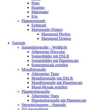
Pluto
Haumea
Makemake
Eris
Planetenmonde
Erdmond
Marsmonde (Daten)
Marsmond Phobos
Marsmond Deimos
Tutorials
Sonnenfotografie – Weißlicht
Allgemeine Hinweise
Sonnenbilder mit DSLR
Sonnenbilder mit Planetencam
Sonnenmosaik erstellen
Mondfotografie
Allgemeine Tipps
Mondfotografie mit DSLR
Mondfotografie mit Planetencam
Mond-Mosaik erstellen
Planetenfotografie
Allgemeine Tipps
Planetenfotografie mit Planetencam
Sternstrichspuren – Startrails
ISS fotografieren