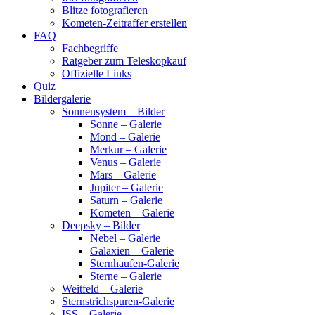
Blitze fotografieren
Kometen-Zeitraffer erstellen
FAQ
Fachbegriffe
Ratgeber zum Teleskopkauf
Offizielle Links
Quiz
Bildergalerie
Sonnensystem – Bilder
Sonne – Galerie
Mond – Galerie
Merkur – Galerie
Venus – Galerie
Mars – Galerie
Jupiter – Galerie
Saturn – Galerie
Kometen – Galerie
Deepsky – Bilder
Nebel – Galerie
Galaxien – Galerie
Sternhaufen-Galerie
Sterne – Galerie
Weitfeld – Galerie
Sternstrichspuren-Galerie
ISS – Galerie