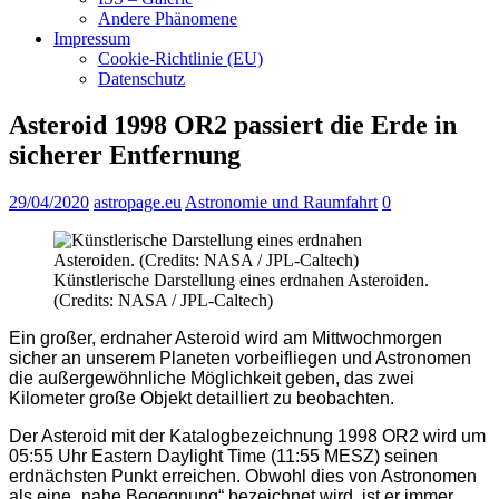
Andere Phänomene
Impressum
Cookie-Richtlinie (EU)
Datenschutz
Asteroid 1998 OR2 passiert die Erde in
sicherer Entfernung
29/04/2020
astropage.eu
Astronomie und Raumfahrt
0
Künstlerische Darstellung eines erdnahen Asteroiden.
(Credits: NASA / JPL-Caltech)
Ein großer, erdnaher Asteroid wird am Mittwochmorgen
sicher an unserem Planeten vorbeifliegen und Astronomen
die außergewöhnliche Möglichkeit geben, das zwei
Kilometer große Objekt detailliert zu beobachten.
Der Asteroid mit der Katalogbezeichnung 1998 OR2 wird um
05:55 Uhr Eastern Daylight Time (11:55 MESZ) seinen
erdnächsten Punkt erreichen. Obwohl dies von Astronomen
als eine „nahe Begegnung“ bezeichnet wird, ist er immer