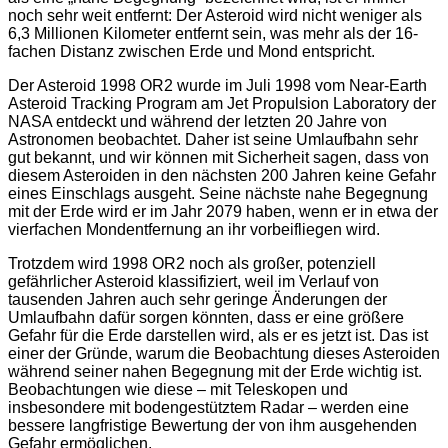
noch sehr weit entfernt: Der Asteroid wird nicht weniger als
6,3 Millionen Kilometer entfernt sein, was mehr als der 16-
fachen Distanz zwischen Erde und Mond entspricht.
Der Asteroid 1998 OR2 wurde im Juli 1998 vom Near-Earth
Asteroid Tracking Program am Jet Propulsion Laboratory der
NASA entdeckt und während der letzten 20 Jahre von
Astronomen beobachtet. Daher ist seine Umlaufbahn sehr
gut bekannt, und wir können mit Sicherheit sagen, dass von
diesem Asteroiden in den nächsten 200 Jahren keine Gefahr
eines Einschlags ausgeht. Seine nächste nahe Begegnung
mit der Erde wird er im Jahr 2079 haben, wenn er in etwa der
vierfachen Mondentfernung an ihr vorbeifliegen wird.
Trotzdem wird 1998 OR2 noch als großer, potenziell
gefährlicher Asteroid klassifiziert, weil im Verlauf von
tausenden Jahren auch sehr geringe Änderungen der
Umlaufbahn dafür sorgen könnten, dass er eine größere
Gefahr für die Erde darstellen wird, als er es jetzt ist. Das ist
einer der Gründe, warum die Beobachtung dieses Asteroiden
während seiner nahen Begegnung mit der Erde wichtig ist.
Beobachtungen wie diese – mit Teleskopen und
insbesondere mit bodengestütztem Radar – werden eine
bessere langfristige Bewertung der von ihm ausgehenden
Gefahr ermöglichen.