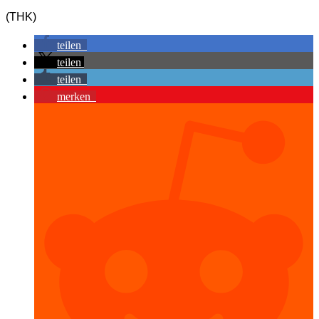
(THK)
teilen
teilen
teilen
merken