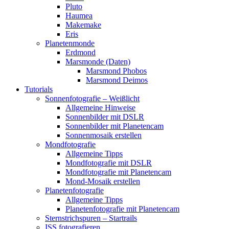
Pluto
Haumea
Makemake
Eris
Planetenmonde
Erdmond
Marsmonde (Daten)
Marsmond Phobos
Marsmond Deimos
Tutorials
Sonnenfotografie – Weißlicht
Allgemeine Hinweise
Sonnenbilder mit DSLR
Sonnenbilder mit Planetencam
Sonnenmosaik erstellen
Mondfotografie
Allgemeine Tipps
Mondfotografie mit DSLR
Mondfotografie mit Planetencam
Mond-Mosaik erstellen
Planetenfotografie
Allgemeine Tipps
Planetenfotografie mit Planetencam
Sternstrichspuren – Startrails
ISS fotografieren