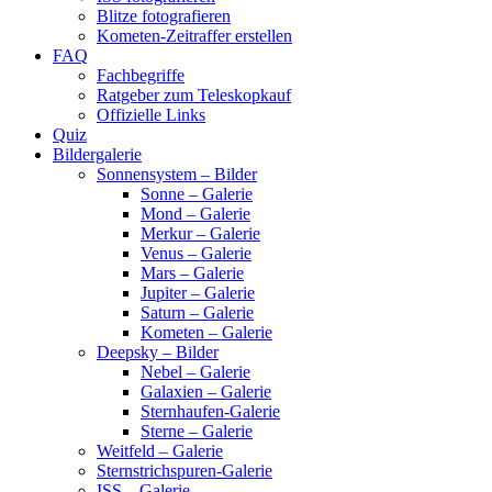
Blitze fotografieren
Kometen-Zeitraffer erstellen
FAQ
Fachbegriffe
Ratgeber zum Teleskopkauf
Offizielle Links
Quiz
Bildergalerie
Sonnensystem – Bilder
Sonne – Galerie
Mond – Galerie
Merkur – Galerie
Venus – Galerie
Mars – Galerie
Jupiter – Galerie
Saturn – Galerie
Kometen – Galerie
Deepsky – Bilder
Nebel – Galerie
Galaxien – Galerie
Sternhaufen-Galerie
Sterne – Galerie
Weitfeld – Galerie
Sternstrichspuren-Galerie
ISS – Galerie