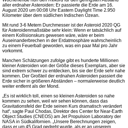
aller erdnaher Asteroiden: Er passierte die Erde am 16.
August 2020 um 00:08 Uhr Eastern Daylight Time 2.950
Kilometer über dem südlichen Indischen Ozean.
Mit rund 3-6 Metern Durchmesser ist der Asteroid 2020 QG
für Asteroidenmaßstäbe sehr klein: Wenn er tatsächlich auf
einem Kollisionskurs gewesen wäre, wäre er beim
Auseinanderbrechen in der Erdatmosphäre wahrscheinlich
zu einem Feuerball geworden, was ein paar Mal pro Jahr
vorkommt.
Manchen Schätzungen zufolge gibt es hunderte Millionen
kleiner Asteroiden von der Größe dieses Exemplars, aber sie
sind extrem schwer zu entdecken, bis sie der Erde sehr nahe
kommen. Der Großteil der erdnahen Asteroiden passiert die
Erde sicher in größeren Abständen – normalerweise deutlich
weiter entfernt als der Mond.
„Es ist wirklich toll, einen so kleinen Asteroiden so nahe
kommen zu sehen, weil wir sehen können, dass das
Gravitationsfeld der Erde seinen Kurs dramatisch verändert
hat“, sagte Paul Chodas, Direktor des Center for Near-Earth
Object Studies (CNEOS) am Jet Propulsion Laboratory der
NASA in Südkalifornien. „Unsere Berechnungen zeigen,
dass er um 45 Grad gedreht wurde, als er an unserem