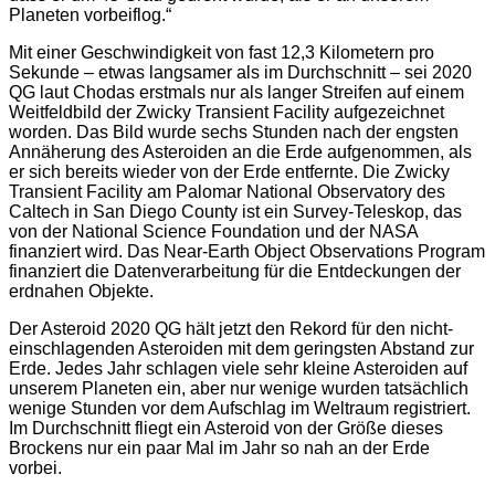
Planeten vorbeiflog.“
Mit einer Geschwindigkeit von fast 12,3 Kilometern pro
Sekunde – etwas langsamer als im Durchschnitt – sei 2020
QG laut Chodas erstmals nur als langer Streifen auf einem
Weitfeldbild der Zwicky Transient Facility aufgezeichnet
worden. Das Bild wurde sechs Stunden nach der engsten
Annäherung des Asteroiden an die Erde aufgenommen, als
er sich bereits wieder von der Erde entfernte. Die Zwicky
Transient Facility am Palomar National Observatory des
Caltech in San Diego County ist ein Survey-Teleskop, das
von der National Science Foundation und der NASA
finanziert wird. Das Near-Earth Object Observations Program
finanziert die Datenverarbeitung für die Entdeckungen der
erdnahen Objekte.
Der Asteroid 2020 QG hält jetzt den Rekord für den nicht-
einschlagenden Asteroiden mit dem geringsten Abstand zur
Erde. Jedes Jahr schlagen viele sehr kleine Asteroiden auf
unserem Planeten ein, aber nur wenige wurden tatsächlich
wenige Stunden vor dem Aufschlag im Weltraum registriert.
Im Durchschnitt fliegt ein Asteroid von der Größe dieses
Brockens nur ein paar Mal im Jahr so nah an der Erde
vorbei.