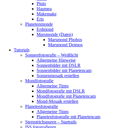
Pluto
Haumea
Makemake
Eris
Planetenmonde
Erdmond
Marsmonde (Daten)
Marsmond Phobos
Marsmond Deimos
Tutorials
Sonnenfotografie – Weißlicht
Allgemeine Hinweise
Sonnenbilder mit DSLR
Sonnenbilder mit Planetencam
Sonnenmosaik erstellen
Mondfotografie
Allgemeine Tipps
Mondfotografie mit DSLR
Mondfotografie mit Planetencam
Mond-Mosaik erstellen
Planetenfotografie
Allgemeine Tipps
Planetenfotografie mit Planetencam
Sternstrichspuren – Startrails
ISS fotografieren