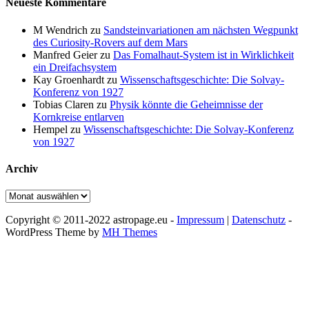
Neueste Kommentare
M Wendrich
zu
Sandsteinvariationen am nächsten Wegpunkt
des Curiosity-Rovers auf dem Mars
Manfred Geier
zu
Das Fomalhaut-System ist in Wirklichkeit
ein Dreifachsystem
Kay Groenhardt
zu
Wissenschaftsgeschichte: Die Solvay-
Konferenz von 1927
Tobias Claren
zu
Physik könnte die Geheimnisse der
Kornkreise entlarven
Hempel
zu
Wissenschaftsgeschichte: Die Solvay-Konferenz
von 1927
Archiv
Archiv
Copyright © 2011-2022 astropage.eu -
Impressum
|
Datenschutz
-
WordPress Theme by
MH Themes