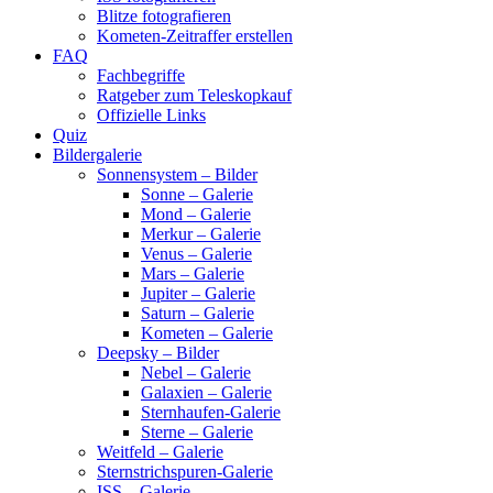
Blitze fotografieren
Kometen-Zeitraffer erstellen
FAQ
Fachbegriffe
Ratgeber zum Teleskopkauf
Offizielle Links
Quiz
Bildergalerie
Sonnensystem – Bilder
Sonne – Galerie
Mond – Galerie
Merkur – Galerie
Venus – Galerie
Mars – Galerie
Jupiter – Galerie
Saturn – Galerie
Kometen – Galerie
Deepsky – Bilder
Nebel – Galerie
Galaxien – Galerie
Sternhaufen-Galerie
Sterne – Galerie
Weitfeld – Galerie
Sternstrichspuren-Galerie
ISS – Galerie