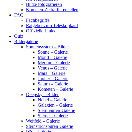
Blitze fotografieren
Kometen-Zeitraffer erstellen
FAQ
Fachbegriffe
Ratgeber zum Teleskopkauf
Offizielle Links
Quiz
Bildergalerie
Sonnensystem – Bilder
Sonne – Galerie
Mond – Galerie
Merkur – Galerie
Venus – Galerie
Mars – Galerie
Jupiter – Galerie
Saturn – Galerie
Kometen – Galerie
Deepsky – Bilder
Nebel – Galerie
Galaxien – Galerie
Sternhaufen-Galerie
Sterne – Galerie
Weitfeld – Galerie
Sternstrichspuren-Galerie
ISS – Galerie