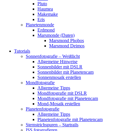
Pluto
Haumea
Makemake
Eris
Planetenmonde
Erdmond
Marsmonde (Daten)
Marsmond Phobos
Marsmond Deimos
Tutorials
Sonnenfotografie – Weißlicht
Allgemeine Hinweise
Sonnenbilder mit DSLR
Sonnenbilder mit Planetencam
Sonnenmosaik erstellen
Mondfotografie
Allgemeine Tipps
Mondfotografie mit DSLR
Mondfotografie mit Planetencam
Mond-Mosaik erstellen
Planetenfotografie
Allgemeine Tipps
Planetenfotografie mit Planetencam
Sternstrichspuren – Startrails
ISS fotografieren