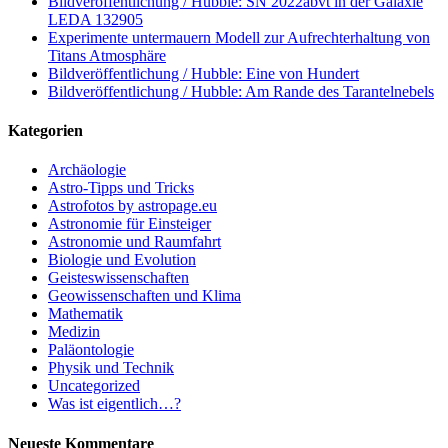
Bildveröffentlichung / Hubble: SN 2022abvt in der Galaxie
LEDA 132905
Experimente untermauern Modell zur Aufrechterhaltung von
Titans Atmosphäre
Bildveröffentlichung / Hubble: Eine von Hundert
Bildveröffentlichung / Hubble: Am Rande des Tarantelnebels
Kategorien
Archäologie
Astro-Tipps und Tricks
Astrofotos by astropage.eu
Astronomie für Einsteiger
Astronomie und Raumfahrt
Biologie und Evolution
Geisteswissenschaften
Geowissenschaften und Klima
Mathematik
Medizin
Paläontologie
Physik und Technik
Uncategorized
Was ist eigentlich…?
Neueste Kommentare