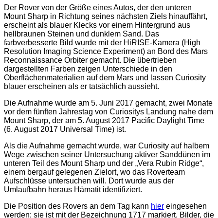
Der Rover von der Größe eines Autos, der den unteren
Mount Sharp in Richtung seines nächsten Ziels hinauffährt,
erscheint als blauer Klecks vor einem Hintergrund aus
hellbraunen Steinen und dunklem Sand. Das
farbverbesserte Bild wurde mit der HiRISE-Kamera (High
Resolution Imaging Science Experiment) an Bord des Mars
Reconnaissance Orbiter gemacht. Die übertrieben
dargestellten Farben zeigen Unterschiede in den
Oberflächenmaterialien auf dem Mars und lassen Curiosity
blauer erscheinen als er tatsächlich aussieht.
Die Aufnahme wurde am 5. Juni 2017 gemacht, zwei Monate
vor dem fünften Jahrestag von Curiositys Landung nahe dem
Mount Sharp, der am 5. August 2017 Pacific Daylight Time
(6. August 2017 Universal Time) ist.
Als die Aufnahme gemacht wurde, war Curiosity auf halbem
Wege zwischen seiner Untersuchung aktiver Sanddünen im
unteren Teil des Mount Sharp und der „Vera Rubin Ridge“,
einem bergauf gelegenen Zielort, wo das Roverteam
Aufschlüsse untersuchen will. Dort wurde aus der
Umlaufbahn heraus Hämatit identifiziert.
Die Position des Rovers an dem Tag kann
hier
eingesehen
werden; sie ist mit der Bezeichnung 1717 markiert. Bilder, die