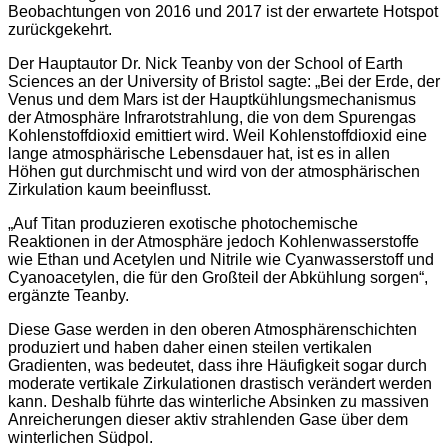
Beobachtungen von 2016 und 2017 ist der erwartete Hotspot
zurückgekehrt.
Der Hauptautor Dr. Nick Teanby von der School of Earth
Sciences an der University of Bristol sagte: „Bei der Erde, der
Venus und dem Mars ist der Hauptkühlungsmechanismus
der Atmosphäre Infrarotstrahlung, die von dem Spurengas
Kohlenstoffdioxid emittiert wird. Weil Kohlenstoffdioxid eine
lange atmosphärische Lebensdauer hat, ist es in allen
Höhen gut durchmischt und wird von der atmosphärischen
Zirkulation kaum beeinflusst.
„Auf Titan produzieren exotische photochemische
Reaktionen in der Atmosphäre jedoch Kohlenwasserstoffe
wie Ethan und Acetylen und Nitrile wie Cyanwasserstoff und
Cyanoacetylen, die für den Großteil der Abkühlung sorgen“,
ergänzte Teanby.
Diese Gase werden in den oberen Atmosphärenschichten
produziert und haben daher einen steilen vertikalen
Gradienten, was bedeutet, dass ihre Häufigkeit sogar durch
moderate vertikale Zirkulationen drastisch verändert werden
kann. Deshalb führte das winterliche Absinken zu massiven
Anreicherungen dieser aktiv strahlenden Gase über dem
winterlichen Südpol.