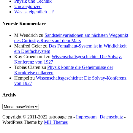
Physik und Technik
Uncategorized
Was ist eigentlich…?
Neueste Kommentare
M Wendrich
zu
Sandsteinvariationen am nächsten Wegpunkt
des Curiosity-Rovers auf dem Mars
Manfred Geier
zu
Das Fomalhaut-System ist in Wirklichkeit
ein Dreifachsystem
Kay Groenhardt
zu
Wissenschaftsgeschichte: Die Solvay-
Konferenz von 1927
Tobias Claren
zu
Physik könnte die Geheimnisse der
Kornkreise entlarven
Hempel
zu
Wissenschaftsgeschichte: Die Solvay-Konferenz
von 1927
Archiv
Archiv
Copyright © 2011-2022 astropage.eu -
Impressum
|
Datenschutz
-
WordPress Theme by
MH Themes