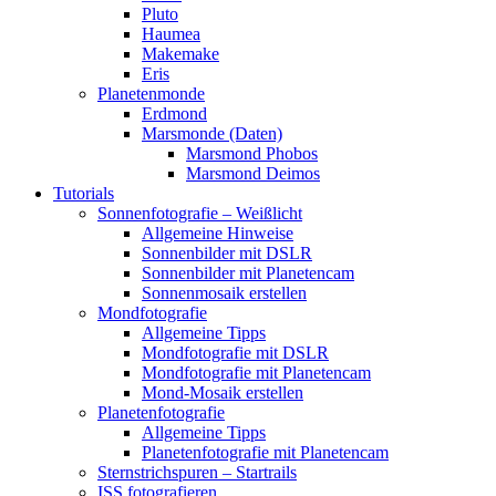
Pluto
Haumea
Makemake
Eris
Planetenmonde
Erdmond
Marsmonde (Daten)
Marsmond Phobos
Marsmond Deimos
Tutorials
Sonnenfotografie – Weißlicht
Allgemeine Hinweise
Sonnenbilder mit DSLR
Sonnenbilder mit Planetencam
Sonnenmosaik erstellen
Mondfotografie
Allgemeine Tipps
Mondfotografie mit DSLR
Mondfotografie mit Planetencam
Mond-Mosaik erstellen
Planetenfotografie
Allgemeine Tipps
Planetenfotografie mit Planetencam
Sternstrichspuren – Startrails
ISS fotografieren