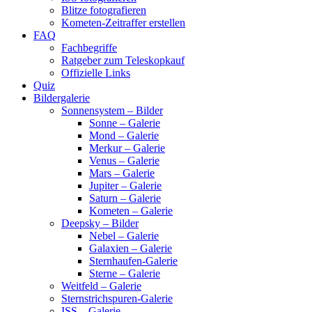
Blitze fotografieren
Kometen-Zeitraffer erstellen
FAQ
Fachbegriffe
Ratgeber zum Teleskopkauf
Offizielle Links
Quiz
Bildergalerie
Sonnensystem – Bilder
Sonne – Galerie
Mond – Galerie
Merkur – Galerie
Venus – Galerie
Mars – Galerie
Jupiter – Galerie
Saturn – Galerie
Kometen – Galerie
Deepsky – Bilder
Nebel – Galerie
Galaxien – Galerie
Sternhaufen-Galerie
Sterne – Galerie
Weitfeld – Galerie
Sternstrichspuren-Galerie
ISS – Galerie