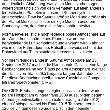
und deutliche Abkühlung, was allen Modellvorhersagen
widerspricht und sich von dem Verhalten auf allen anderen
terrestrischen Planeten in unserem Sonnensystem
unterscheidet. Titan ist Saturns größter Mond und größer als
der Planet Merkur. Er ist der einzige Mond in unserem
Sonnensystem, der eine dichte Atmosphäre besitzt.
Normalerweise ist die hochliegende polare Atmosphäre auf
der Winterhemisphäre eines Planeten warm, weil
herabsinkende Luft komprimiert und erwärmt wird – ähnlich
wie in einer Fahrradpumpe. Rätselhafterweise scheint der
Polarwirbel auf Titan stattdessen extrem kalt zu sein.
Vor ihrem feurigen Ende in Saturns Atmosphäre am 15.
September 2017 machte die Raumsonde Cassini eine lange
Beobachtungsreihe von Titans polarer Atmosphäre, die fast
die Hälfte von Titans 29,5 Erdjahre langem Jahr abdeckte.
Für diese Beobachtungsreihe nutzte Cassini das Composite
Infrared Spectrometer (CIRS).
Die CIRS-Beobachtungen zeigten, dass sich der erwartete
polare Hotspot am Winteranfang 2009 auszubilden begann.
Allerdings entwickelte er sich bald darauf (im Jahr 2012) in
einen Coldspot, wobei bis Ende 2015 Temperaturen bis zu
120 Kelvin gemessen wurden. Erst in den neuesten