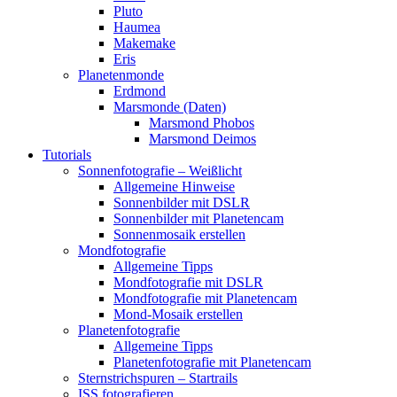
Pluto
Haumea
Makemake
Eris
Planetenmonde
Erdmond
Marsmonde (Daten)
Marsmond Phobos
Marsmond Deimos
Tutorials
Sonnenfotografie – Weißlicht
Allgemeine Hinweise
Sonnenbilder mit DSLR
Sonnenbilder mit Planetencam
Sonnenmosaik erstellen
Mondfotografie
Allgemeine Tipps
Mondfotografie mit DSLR
Mondfotografie mit Planetencam
Mond-Mosaik erstellen
Planetenfotografie
Allgemeine Tipps
Planetenfotografie mit Planetencam
Sternstrichspuren – Startrails
ISS fotografieren