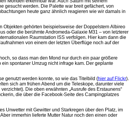
schen Monden erkennbar war. Auch Saturn mit seinem
e gesucht werden. Die Palette war breit gefächert, von
Beobachtungen heute ganz ähnlich reagieren wie wir damals in
n Objekten gehörten beispielsweise der Doppelstern Albireo
eus oder die berühmte Andromeda-Galaxie M31 – von letzterer
ternationalen Raumstation ISS verfolgen. Hier kam dann die
ilaufnahmen von einem der letzten Überflüge noch auf der
 hoch, so dass man den Mond nur durch ein paar größere
b ein spontaner Umzug nicht infrage kam. Der geplante
genutzt werden konnte, so wie das Titelbild (
hier auf Flickr
).
en sich am frühen Abend um die Teleskope, darunter viele
 verzichtet). Die oben erwähnten „Ausrufe des Erstaunens“
uckerin, die über die Facebook-Seite des Campingplatzes
es Unwetter mit Gewitter und Starkregen über den Platz, im
Aber immerhin lieferte Mutter Natur noch den einen oder