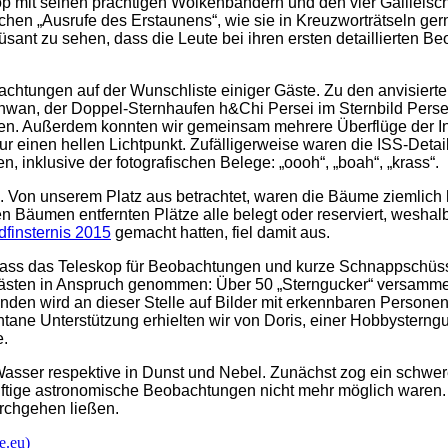
skop mit seinen prächtigen Wolkenbändern und den vier Galilei
hen „Ausrufe des Erstaunens“, wie sie in Kreuzworträtseln gern
müsant zu sehen, dass die Leute bei ihren ersten detaillierten 
htungen auf der Wunschliste einiger Gäste. Zu den anvisierte
chwan, der Doppel-Sternhaufen h&Chi Persei im Sternbild Pers
hen. Außerdem konnten wir gemeinsam mehrere Überflüge der In
r einen hellen Lichtpunkt. Zufälligerweise waren die ISS-Deta
, inklusive der fotografischen Belege: „oooh“, „boah“, „krass“.
g. Von unserem Platz aus betrachtet, waren die Bäume ziemlich
n Bäumen entfernten Plätze alle belegt oder reserviert, weshal
dfinsternis 2015
gemacht hatten, fiel damit aus.
dass das Teleskop für Beobachtungen und kurze Schnappschüsse 
sten in Anspruch genommen: Über 50 „Sterngucker“ versammelt
den wird an dieser Stelle auf Bilder mit erkennbaren Personen
ane Unterstützung erhielten wir von Doris, einer Hobbysterng
e.
Wasser respektive in Dunst und Nebel. Zunächst zog ein schwer
nftige astronomische Beobachtungen nicht mehr möglich waren. 
rchgehen ließen.