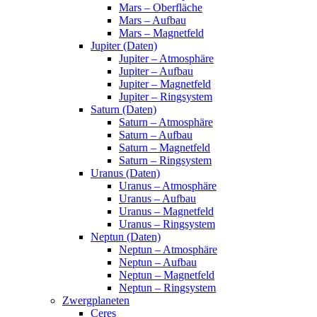
Mars – Oberfläche
Mars – Aufbau
Mars – Magnetfeld
Jupiter (Daten)
Jupiter – Atmosphäre
Jupiter – Aufbau
Jupiter – Magnetfeld
Jupiter – Ringsystem
Saturn (Daten)
Saturn – Atmosphäre
Saturn – Aufbau
Saturn – Magnetfeld
Saturn – Ringsystem
Uranus (Daten)
Uranus – Atmosphäre
Uranus – Aufbau
Uranus – Magnetfeld
Uranus – Ringsystem
Neptun (Daten)
Neptun – Atmosphäre
Neptun – Aufbau
Neptun – Magnetfeld
Neptun – Ringsystem
Zwergplaneten
Ceres