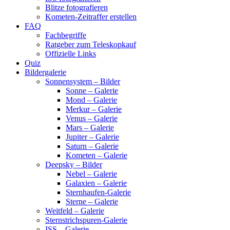
Blitze fotografieren
Kometen-Zeitraffer erstellen
FAQ
Fachbegriffe
Ratgeber zum Teleskopkauf
Offizielle Links
Quiz
Bildergalerie
Sonnensystem – Bilder
Sonne – Galerie
Mond – Galerie
Merkur – Galerie
Venus – Galerie
Mars – Galerie
Jupiter – Galerie
Saturn – Galerie
Kometen – Galerie
Deepsky – Bilder
Nebel – Galerie
Galaxien – Galerie
Sternhaufen-Galerie
Sterne – Galerie
Weitfeld – Galerie
Sternstrichspuren-Galerie
ISS – Galerie