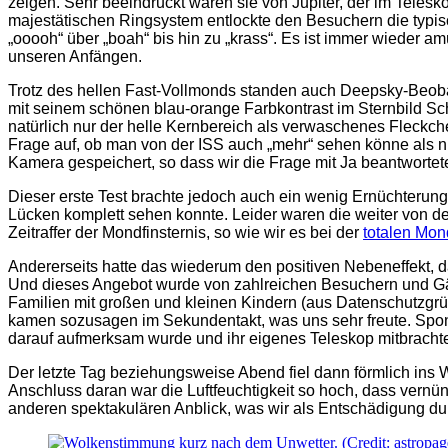
zeigen. Sehr beeindruckt waren sie von Jupiter, der im Tele
majestätischen Ringsystem entlockte den Besuchern die typisc
„ooooh“ über „boah“ bis hin zu „krass“. Es ist immer wieder a
unseren Anfängen.
Trotz des hellen Fast-Vollmonds standen auch Deepsky-Beobac
mit seinem schönen blau-orange Farbkontrast im Sternbild S
natürlich nur der helle Kernbereich als verwaschenes Fleckc
Frage auf, ob man von der ISS auch „mehr“ sehen könne als nu
Kamera gespeichert, so dass wir die Frage mit Ja beantworteten
Dieser erste Test brachte jedoch auch ein wenig Ernüchterun
Lücken komplett sehen konnte. Leider waren die weiter von de
Zeitraffer der Mondfinsternis, so wie wir es bei der
totalen Mon
Andererseits hatte das wiederum den positiven Nebeneffekt, 
Und dieses Angebot wurde von zahlreichen Besuchern und Gä
Familien mit großen und kleinen Kindern (aus Datenschutzgrün
kamen sozusagen im Sekundentakt, was uns sehr freute. Spont
darauf aufmerksam wurde und ihr eigenes Teleskop mitbracht
Der letzte Tag beziehungsweise Abend fiel dann förmlich ins 
Anschluss daran war die Luftfeuchtigkeit so hoch, dass vernü
anderen spektakulären Anblick, was wir als Entschädigung du