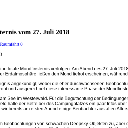
ternis vom 27. Juli 2018
 Raumfahrt
0
ne totale Mondfinsternis verfolgen. Am Abend des 27. Juli 20
der Erdatmosphäre ließen den Mond tiefrot erscheinen, während 
tereignis angekündigt, wobei die eher durchwachsenen Beobac
zont und ausgerechnet diese interessante Phase der Mondfinster
am See im Westerwald. Für die Begutachtung der Bedingungen d
eld hatte der Betreiber des Campingplatzes ein paar Infos über
 wir bereits am ersten Abend einige Beobachter aus allen Alter
um Beobachtungen von schwachen Deepsky-Objekten zu, aber de