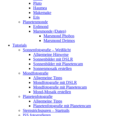
Pluto
Haumea
Makemake
Eris
Planetenmonde
Erdmond
Marsmonde (Daten)
Marsmond Phobos
Marsmond Deimos
Tutorials
Sonnenfotografie – Weißlicht
Allgemeine Hinweise
Sonnenbilder mit DSLR
Sonnenbilder mit Planetencam
Sonnenmosaik erstellen
Mondfotografie
Allgemeine Tipps
Mondfotografie mit DSLR
Mondfotografie mit Planetencam
Mond-Mosaik erstellen
Planetenfotografie
Allgemeine Tipps
Planetenfotografie mit Planetencam
Sternstrichspuren – Startrails
ISS fotografieren