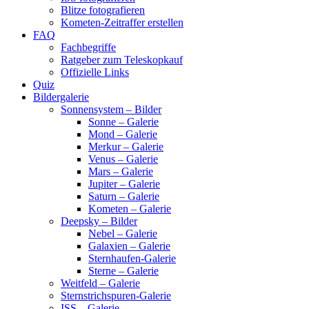
Blitze fotografieren
Kometen-Zeitraffer erstellen
FAQ
Fachbegriffe
Ratgeber zum Teleskopkauf
Offizielle Links
Quiz
Bildergalerie
Sonnensystem – Bilder
Sonne – Galerie
Mond – Galerie
Merkur – Galerie
Venus – Galerie
Mars – Galerie
Jupiter – Galerie
Saturn – Galerie
Kometen – Galerie
Deepsky – Bilder
Nebel – Galerie
Galaxien – Galerie
Sternhaufen-Galerie
Sterne – Galerie
Weitfeld – Galerie
Sternstrichspuren-Galerie
ISS – Galerie