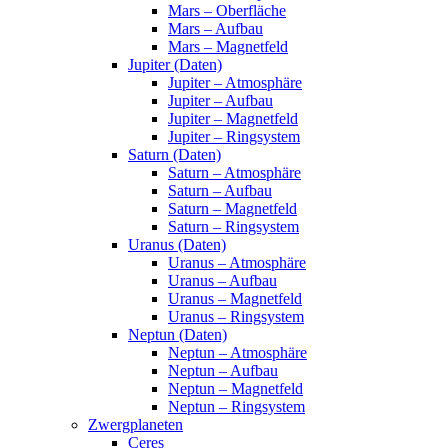
Mars – Oberfläche
Mars – Aufbau
Mars – Magnetfeld
Jupiter (Daten)
Jupiter – Atmosphäre
Jupiter – Aufbau
Jupiter – Magnetfeld
Jupiter – Ringsystem
Saturn (Daten)
Saturn – Atmosphäre
Saturn – Aufbau
Saturn – Magnetfeld
Saturn – Ringsystem
Uranus (Daten)
Uranus – Atmosphäre
Uranus – Aufbau
Uranus – Magnetfeld
Uranus – Ringsystem
Neptun (Daten)
Neptun – Atmosphäre
Neptun – Aufbau
Neptun – Magnetfeld
Neptun – Ringsystem
Zwergplaneten
Ceres