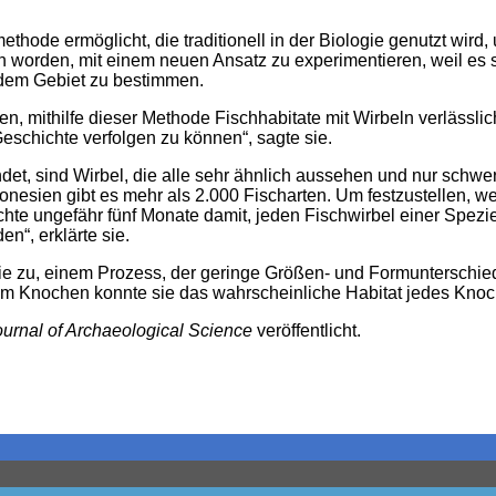
ode ermöglicht, die traditionell in der Biologie genutzt wird,
en worden, mit einem neuen Ansatz zu experimentieren, weil es 
 dem Gebiet zu bestimmen.
ren, mithilfe dieser Methode Fischhabitate mit Wirbeln verlässl
eschichte verfolgen zu können“, sagte sie.
det, sind Wirbel, die alle sehr ähnlich aussehen und nur schw
onesien gibt es mehr als 2.000 Fischarten. Um festzustellen, 
chte ungefähr fünf Monate damit, jeden Fischwirbel einer Spez
n“, erklärte sie.
 zu, einem Prozess, der geringe Größen- und Formunterschiede
em Knochen konnte sie das wahrscheinliche Habitat jedes Knochen
ournal of Archaeological Science
veröffentlicht.