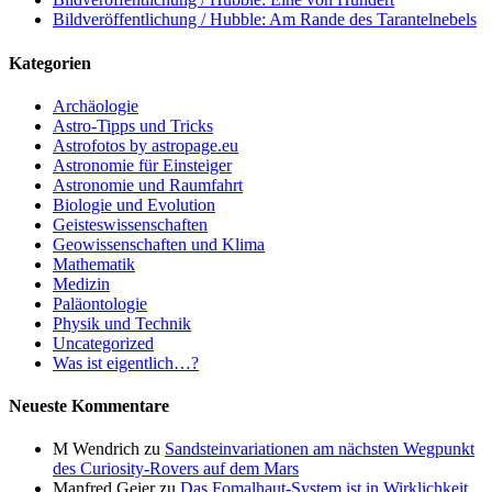
Bildveröffentlichung / Hubble: Am Rande des Tarantelnebels
Kategorien
Archäologie
Astro-Tipps und Tricks
Astrofotos by astropage.eu
Astronomie für Einsteiger
Astronomie und Raumfahrt
Biologie und Evolution
Geisteswissenschaften
Geowissenschaften und Klima
Mathematik
Medizin
Paläontologie
Physik und Technik
Uncategorized
Was ist eigentlich…?
Neueste Kommentare
M Wendrich
zu
Sandsteinvariationen am nächsten Wegpunkt
des Curiosity-Rovers auf dem Mars
Manfred Geier
zu
Das Fomalhaut-System ist in Wirklichkeit