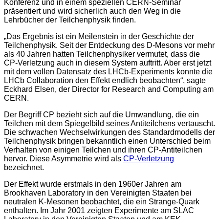
Konferenz und in einem speziellen CERN-Seminar
präsentiert und wird sicherlich auch den Weg in die
Lehrbücher der Teilchenphysik finden.
„Das Ergebnis ist ein Meilenstein in der Geschichte der
Teilchenphysik. Seit der Entdeckung des D-Mesons vor mehr
als 40 Jahren hatten Teilchenphysiker vermutet, dass die
CP-Verletzung auch in diesem System auftritt. Aber erst jetzt
mit dem vollen Datensatz des LHCb-Experiments konnte die
LHCb Collaboration den Effekt endlich beobachten“, sagte
Eckhard Elsen, der Director for Research and Computing am
CERN.
Der Begriff CP bezieht sich auf die Umwandlung, die ein
Teilchen mit dem Spiegelbild seines Antiteilchens vertauscht.
Die schwachen Wechselwirkungen des Standardmodells der
Teilchenphysik bringen bekanntlich einen Unterschied beim
Verhalten von einigen Teilchen und ihren CP-Antiteilchen
hervor. Diese Asymmetrie wird als
CP-Verletzung
bezeichnet.
Der Effekt wurde erstmals in den 1960er Jahren am
Brookhaven Laboratory in den Vereinigten Staaten bei
neutralen K-Mesonen beobachtet, die ein Strange-Quark
enthalten. Im Jahr 2001 zeigten Experimente am SLAC