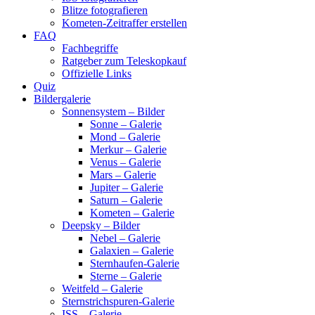
Blitze fotografieren
Kometen-Zeitraffer erstellen
FAQ
Fachbegriffe
Ratgeber zum Teleskopkauf
Offizielle Links
Quiz
Bildergalerie
Sonnensystem – Bilder
Sonne – Galerie
Mond – Galerie
Merkur – Galerie
Venus – Galerie
Mars – Galerie
Jupiter – Galerie
Saturn – Galerie
Kometen – Galerie
Deepsky – Bilder
Nebel – Galerie
Galaxien – Galerie
Sternhaufen-Galerie
Sterne – Galerie
Weitfeld – Galerie
Sternstrichspuren-Galerie
ISS – Galerie