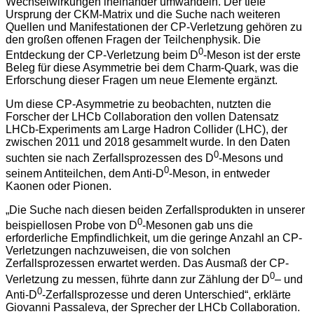
Wechselwirkungen ineinander umwandeln. Der tiefe
Ursprung der CKM-Matrix und die Suche nach weiteren
Quellen und Manifestationen der CP-Verletzung gehören zu
den großen offenen Fragen der Teilchenphysik. Die
0
Entdeckung der CP-Verletzung beim D
-Meson ist der erste
Beleg für diese Asymmetrie bei dem Charm-Quark, was die
Erforschung dieser Fragen um neue Elemente ergänzt.
Um diese CP-Asymmetrie zu beobachten, nutzten die
Forscher der LHCb Collaboration den vollen Datensatz
LHCb-Experiments am Large Hadron Collider (LHC), der
zwischen 2011 und 2018 gesammelt wurde. In den Daten
0
suchten sie nach Zerfallsprozessen des D
-Mesons und
0
seinem Antiteilchen, dem Anti-D
-Meson, in entweder
Kaonen oder Pionen.
„Die Suche nach diesen beiden Zerfallsprodukten in unserer
0
beispiellosen Probe von D
-Mesonen gab uns die
erforderliche Empfindlichkeit, um die geringe Anzahl an CP-
Verletzungen nachzuweisen, die von solchen
Zerfallsprozessen erwartet werden. Das Ausmaß der CP-
0
Verletzung zu messen, führte dann zur Zählung der D
– und
0
Anti-D
-Zerfallsprozesse und deren Unterschied“, erklärte
Giovanni Passaleva, der Sprecher der LHCb Collaboration.