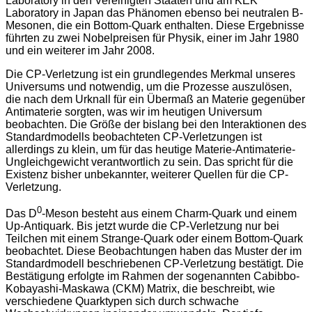
Laboratory in den Vereinigten Staaten und am KEK
Laboratory in Japan das Phänomen ebenso bei neutralen B-
Mesonen, die ein Bottom-Quark enthalten. Diese Ergebnisse
führten zu zwei Nobelpreisen für Physik, einer im Jahr 1980
und ein weiterer im Jahr 2008.
Die CP-Verletzung ist ein grundlegendes Merkmal unseres
Universums und notwendig, um die Prozesse auszulösen,
die nach dem Urknall für ein Übermaß an Materie gegenüber
Antimaterie sorgten, was wir im heutigen Universum
beobachten. Die Größe der bislang bei den Interaktionen des
Standardmodells beobachteten CP-Verletzungen ist
allerdings zu klein, um für das heutige Materie-Antimaterie-
Ungleichgewicht verantwortlich zu sein. Das spricht für die
Existenz bisher unbekannter, weiterer Quellen für die CP-
Verletzung.
0
Das D
-Meson besteht aus einem Charm-Quark und einem
Up-Antiquark. Bis jetzt wurde die CP-Verletzung nur bei
Teilchen mit einem Strange-Quark oder einem Bottom-Quark
beobachtet. Diese Beobachtungen haben das Muster der im
Standardmodell beschriebenen CP-Verletzung bestätigt. Die
Bestätigung erfolgte im Rahmen der sogenannten Cabibbo-
Kobayashi-Maskawa (CKM) Matrix, die beschreibt, wie
verschiedene Quarktypen sich durch schwache