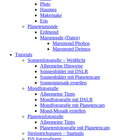
Pluto
Haumea
Makemake
Eris
Planetenmonde
Erdmond
Marsmonde (Daten)
Marsmond Phobos
Marsmond Deimos
Tutorials
Sonnenfotografie – Weißlicht
Allgemeine Hinweise
Sonnenbilder mit DSLR
Sonnenbilder mit Planetencam
Sonnenmosaik erstellen
Mondfotografie
Allgemeine Tipps
Mondfotografie mit DSLR
Mondfotografie mit Planetencam
Mond-Mosaik erstellen
Planetenfotografie
Allgemeine Tipps
Planetenfotografie mit Planetencam
Sternstrichspuren – Startrails
ISS fotografieren