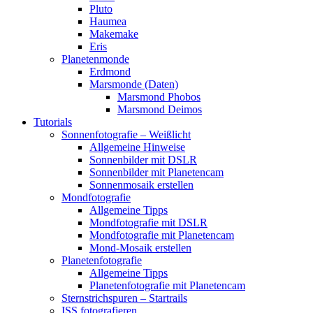
Pluto
Haumea
Makemake
Eris
Planetenmonde
Erdmond
Marsmonde (Daten)
Marsmond Phobos
Marsmond Deimos
Tutorials
Sonnenfotografie – Weißlicht
Allgemeine Hinweise
Sonnenbilder mit DSLR
Sonnenbilder mit Planetencam
Sonnenmosaik erstellen
Mondfotografie
Allgemeine Tipps
Mondfotografie mit DSLR
Mondfotografie mit Planetencam
Mond-Mosaik erstellen
Planetenfotografie
Allgemeine Tipps
Planetenfotografie mit Planetencam
Sternstrichspuren – Startrails
ISS fotografieren