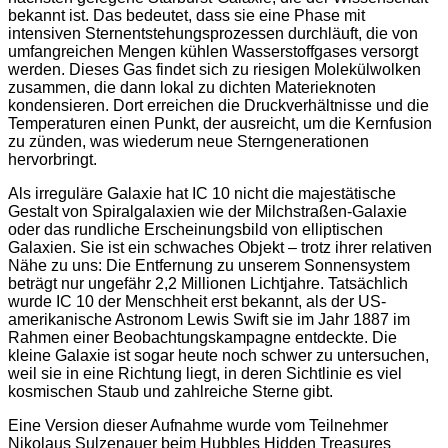
bekannt ist. Das bedeutet, dass sie eine Phase mit
intensiven Sternentstehungsprozessen durchläuft, die von
umfangreichen Mengen kühlen Wasserstoffgases versorgt
werden. Dieses Gas findet sich zu riesigen Molekülwolken
zusammen, die dann lokal zu dichten Materieknoten
kondensieren. Dort erreichen die Druckverhältnisse und die
Temperaturen einen Punkt, der ausreicht, um die Kernfusion
zu zünden, was wiederum neue Sterngenerationen
hervorbringt.
Als irreguläre Galaxie hat IC 10 nicht die majestätische
Gestalt von Spiralgalaxien wie der Milchstraßen-Galaxie
oder das rundliche Erscheinungsbild von elliptischen
Galaxien. Sie ist ein schwaches Objekt – trotz ihrer relativen
Nähe zu uns: Die Entfernung zu unserem Sonnensystem
beträgt nur ungefähr 2,2 Millionen Lichtjahre. Tatsächlich
wurde IC 10 der Menschheit erst bekannt, als der US-
amerikanische Astronom Lewis Swift sie im Jahr 1887 im
Rahmen einer Beobachtungskampagne entdeckte. Die
kleine Galaxie ist sogar heute noch schwer zu untersuchen,
weil sie in eine Richtung liegt, in deren Sichtlinie es viel
kosmischen Staub und zahlreiche Sterne gibt.
Eine Version dieser Aufnahme wurde vom Teilnehmer
Nikolaus Sulzenauer beim Hubbles Hidden Treasures