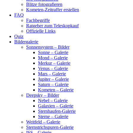
Blitze fotografieren
Kometen-Zeitraffer erstellen
FAQ
Fachbegriffe
Ratgeber zum Teleskopkauf
Offizielle Links
Quiz
Bildergalerie
Sonnensystem – Bilder
Sonne – Galerie
Mond – Galerie
Merkur – Galerie
Venus – Galerie
Mars – Galerie
Jupiter – Galerie
Saturn – Galerie
Kometen – Galerie
Deepsky – Bilder
Nebel – Galerie
Galaxien – Galerie
Sternhaufen-Galerie
Sterne – Galerie
Weitfeld – Galerie
Sternstrichspuren-Galerie
ISS – Galerie