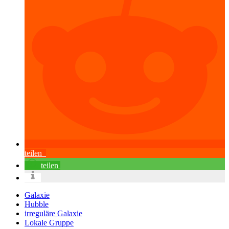
teilen
teilen
Galaxie
Hubble
irreguläre Galaxie
Lokale Gruppe