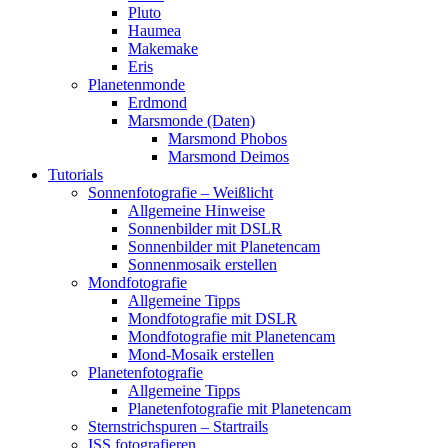
Pluto
Haumea
Makemake
Eris
Planetenmonde
Erdmond
Marsmonde (Daten)
Marsmond Phobos
Marsmond Deimos
Tutorials
Sonnenfotografie – Weißlicht
Allgemeine Hinweise
Sonnenbilder mit DSLR
Sonnenbilder mit Planetencam
Sonnenmosaik erstellen
Mondfotografie
Allgemeine Tipps
Mondfotografie mit DSLR
Mondfotografie mit Planetencam
Mond-Mosaik erstellen
Planetenfotografie
Allgemeine Tipps
Planetenfotografie mit Planetencam
Sternstrichspuren – Startrails
ISS fotografieren