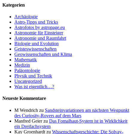
Kategorien
Archäologie
Astro-Tipps und Tricks
Astrofotos by astropage.eu
Astronomie für Einsteiger
Astronomie und Raumfahrt
Biologie und Evolution
Geisteswissenschaften
Geowissenschaften und Klima
Mathematik
Medizin
Paläontologie
Physik und Technik
Uncategorized
Was ist eigentlich…?
Neueste Kommentare
M Wendrich
zu
Sandsteinvariationen am nächsten Wegpunkt
des Curiosity-Rovers auf dem Mars
Manfred Geier
zu
Das Fomalhaut-System ist in Wirklichkeit
ein Dreifachsystem
Kay Groenhardt
zu
Wissenschaftsgeschichte: Die Solvay-