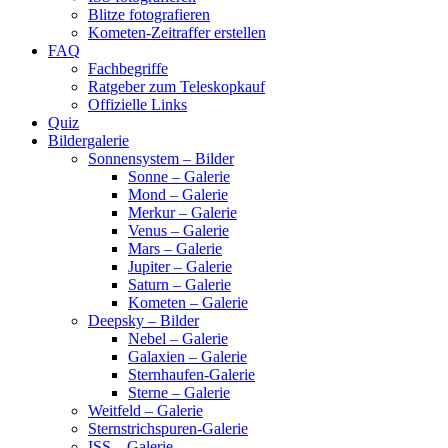
Blitze fotografieren
Kometen-Zeitraffer erstellen
FAQ
Fachbegriffe
Ratgeber zum Teleskopkauf
Offizielle Links
Quiz
Bildergalerie
Sonnensystem – Bilder
Sonne – Galerie
Mond – Galerie
Merkur – Galerie
Venus – Galerie
Mars – Galerie
Jupiter – Galerie
Saturn – Galerie
Kometen – Galerie
Deepsky – Bilder
Nebel – Galerie
Galaxien – Galerie
Sternhaufen-Galerie
Sterne – Galerie
Weitfeld – Galerie
Sternstrichspuren-Galerie
ISS – Galerie