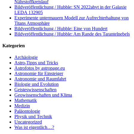
Nährstoffkreislauf
Bildveröffentlichung / Hubble: SN 2022abvt in der Galaxie
LEDA 132905
Experimente untermauern Modell zur Aufrechterhaltung von
Titans Atmosphäre
Bildveröffentlichung / Hubble: Eine von Hundert
Bildveröffentlichung / Hubble: Am Rande des Tarantelnebels
Kategorien
Archäologie
Astro-Tipps und Tricks
Astrofotos by astropage.eu
Astronomie für Einsteiger
Astronomie und Raumfahrt
Biologie und Evolution
Geisteswissenschaften
Geowissenschaften und Klima
Mathematik
Medizin
Paläontologie
Physik und Technik
Uncategorized
Was ist eigentlich…?