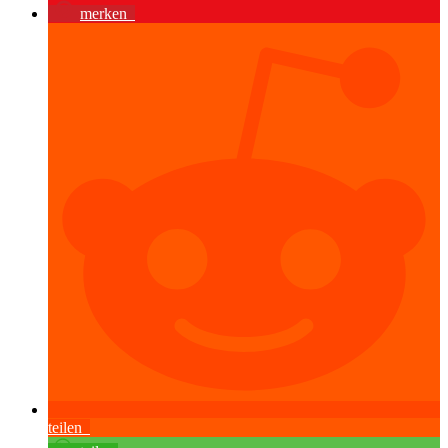
merken
teilen