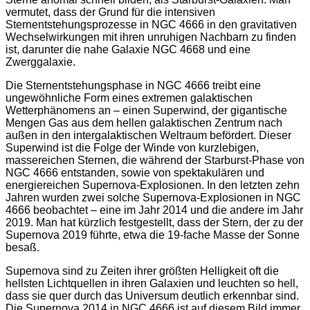
vermutet, dass der Grund für die intensiven
Sternentstehungsprozesse in NGC 4666 in den gravitativen
Wechselwirkungen mit ihren unruhigen Nachbarn zu finden
ist, darunter die nahe Galaxie NGC 4668 und eine
Zwerggalaxie.
Die Sternentstehungsphase in NGC 4666 treibt eine
ungewöhnliche Form eines extremen galaktischen
Wetterphänomens an – einen Superwind, der gigantische
Mengen Gas aus dem hellen galaktischen Zentrum nach
außen in den intergalaktischen Weltraum befördert. Dieser
Superwind ist die Folge der Winde von kurzlebigen,
massereichen Sternen, die während der Starburst-Phase von
NGC 4666 entstanden, sowie von spektakulären und
energiereichen Supernova-Explosionen. In den letzten zehn
Jahren wurden zwei solche Supernova-Explosionen in NGC
4666 beobachtet – eine im Jahr 2014 und die andere im Jahr
2019. Man hat kürzlich festgestellt, dass der Stern, der zu der
Supernova 2019 führte, etwa die 19-fache Masse der Sonne
besaß.
Supernova sind zu Zeiten ihrer größten Helligkeit oft die
hellsten Lichtquellen in ihren Galaxien und leuchten so hell,
dass sie quer durch das Universum deutlich erkennbar sind.
Die Supernova 2014 in NGC 4666 ist auf diesem Bild immer