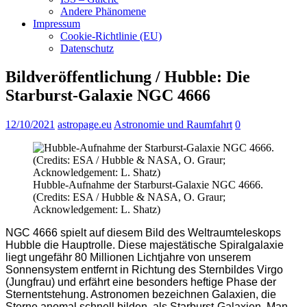
Andere Phänomene
Impressum
Cookie-Richtlinie (EU)
Datenschutz
Bildveröffentlichung / Hubble: Die
Starburst-Galaxie NGC 4666
12/10/2021
astropage.eu
Astronomie und Raumfahrt
0
Hubble-Aufnahme der Starburst-Galaxie NGC 4666.
(Credits: ESA / Hubble & NASA, O. Graur;
Acknowledgement: L. Shatz)
NGC 4666 spielt auf diesem Bild des Weltraumteleskops
Hubble die Hauptrolle. Diese majestätische Spiralgalaxie
liegt ungefähr 80 Millionen Lichtjahre von unserem
Sonnensystem entfernt in Richtung des Sternbildes Virgo
(Jungfrau) und erfährt eine besonders heftige Phase der
Sternentstehung. Astronomen bezeichnen Galaxien, die
Sterne anomal schnell bilden, als Starburst-Galaxien. Man