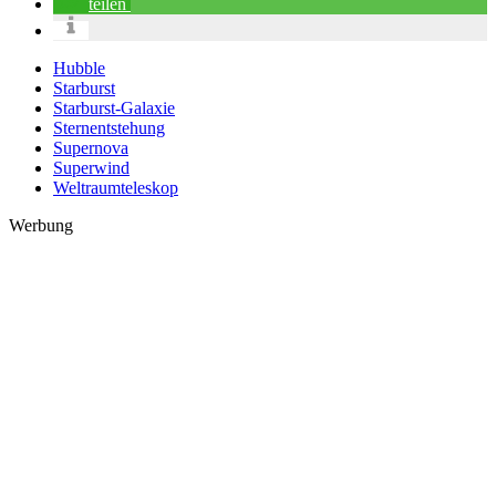
teilen
Hubble
Starburst
Starburst-Galaxie
Sternentstehung
Supernova
Superwind
Weltraumteleskop
Werbung