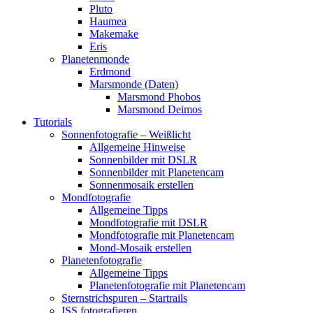
Pluto
Haumea
Makemake
Eris
Planetenmonde
Erdmond
Marsmonde (Daten)
Marsmond Phobos
Marsmond Deimos
Tutorials
Sonnenfotografie – Weißlicht
Allgemeine Hinweise
Sonnenbilder mit DSLR
Sonnenbilder mit Planetencam
Sonnenmosaik erstellen
Mondfotografie
Allgemeine Tipps
Mondfotografie mit DSLR
Mondfotografie mit Planetencam
Mond-Mosaik erstellen
Planetenfotografie
Allgemeine Tipps
Planetenfotografie mit Planetencam
Sternstrichspuren – Startrails
ISS fotografieren