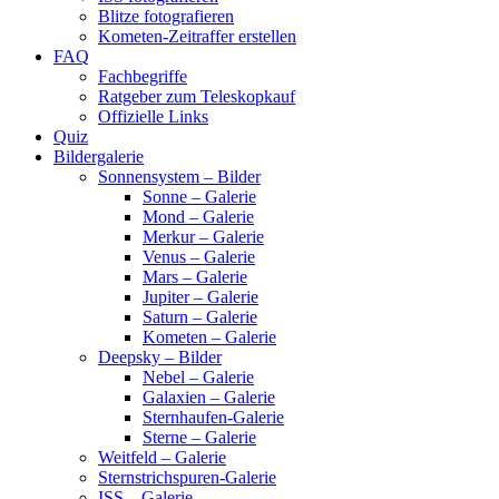
Blitze fotografieren
Kometen-Zeitraffer erstellen
FAQ
Fachbegriffe
Ratgeber zum Teleskopkauf
Offizielle Links
Quiz
Bildergalerie
Sonnensystem – Bilder
Sonne – Galerie
Mond – Galerie
Merkur – Galerie
Venus – Galerie
Mars – Galerie
Jupiter – Galerie
Saturn – Galerie
Kometen – Galerie
Deepsky – Bilder
Nebel – Galerie
Galaxien – Galerie
Sternhaufen-Galerie
Sterne – Galerie
Weitfeld – Galerie
Sternstrichspuren-Galerie
ISS – Galerie