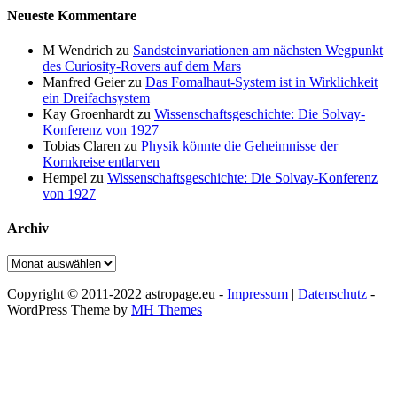
Neueste Kommentare
M Wendrich
zu
Sandsteinvariationen am nächsten Wegpunkt
des Curiosity-Rovers auf dem Mars
Manfred Geier
zu
Das Fomalhaut-System ist in Wirklichkeit
ein Dreifachsystem
Kay Groenhardt
zu
Wissenschaftsgeschichte: Die Solvay-
Konferenz von 1927
Tobias Claren
zu
Physik könnte die Geheimnisse der
Kornkreise entlarven
Hempel
zu
Wissenschaftsgeschichte: Die Solvay-Konferenz
von 1927
Archiv
Archiv
Copyright © 2011-2022 astropage.eu -
Impressum
|
Datenschutz
-
WordPress Theme by
MH Themes