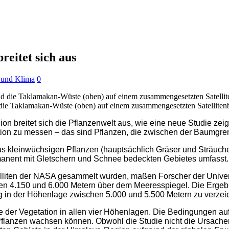
reitet sich aus
 und Klima
0
die Taklamakan-Wüste (oben) auf einem zusammengesetzten Satelliten
 breitet sich die Pflanzenwelt aus, wie eine neue Studie zeigt
tion zu messen – das sind Pflanzen, die zwischen der Baumgr
 kleinwüchsigen Pflanzen (hauptsächlich Gräser und Sträuche
ermanent mit Gletschern und Schnee bedeckten Gebietes umfasst.
lliten der NASA gesammelt wurden, maßen Forscher der Univer
n 4.150 und 6.000 Metern über dem Meeresspiegel. Die Ergebni
 in der Höhenlage zwischen 5.000 und 5.500 Metern zu verzei
der Vegetation in allen vier Höhenlagen. Die Bedingungen au
 Pflanzen wachsen können. Obwohl die Studie nicht die Ursache