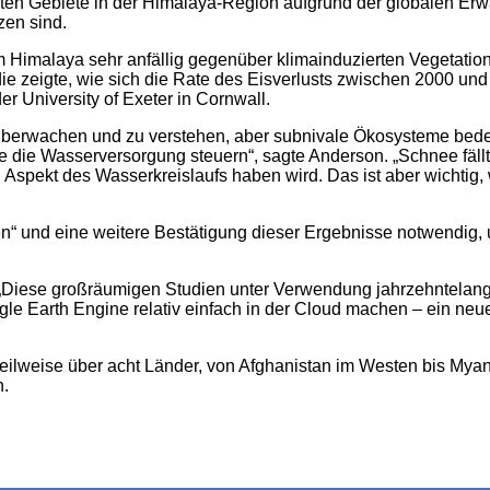
ten Gebiete in der Himalaya-Region aufgrund der globalen Er
zen sind.
 Himalaya sehr anfällig gegenüber klimainduzierten Vegetatio
 die zeigte, wie sich die Rate des Eisverlusts zwischen 2000 u
r University of Exeter in Cornwall.
u überwachen und zu verstehen, aber subnivale Ökosysteme bed
e die Wasserversorgung steuern“, sagte Anderson. „Schnee fällt 
 Aspekt des Wasserkreislaufs haben wird. Das ist aber wichtig,
beiten“ und eine weitere Bestätigung dieser Ergebnisse notwendi
: „Diese großräumigen Studien unter Verwendung jahrzehntelange
le Earth Engine relativ einfach in der Cloud machen – ein neues 
eilweise über acht Länder, von Afghanistan im Westen bis Myan
n.