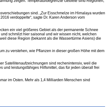
wärmung zeigen. Temperaturbegrenzte Gebiete sind Regionen,
nsverschiebungen sind. „Zur Eisschmelze im Himalaya wurden
nd 2016 verdoppelte“, sagte Dr. Karen Anderson vom
ecken ein viel größeres Gebiet als der permanente Schnee
und schmilzt hier saisonal und wir wissen nicht, welchen
 weil diese Region (bekannt als die Wassertürme Asiens) die
g, um zu verstehen, wie Pflanzen in dieser großen Höhe mit dem
r Satellitenaufzeichnungen sind rechenintensiv, weil die
und leistungsfähiges Hilfsmittel, das für jeden überall frei
mar im Osten. Mehr als 1,4 Milliarden Menschen sind