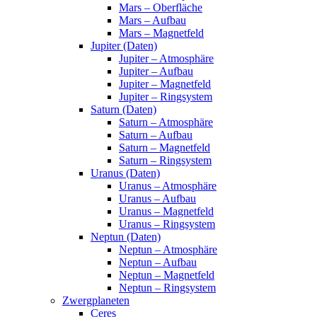
Mars – Oberfläche
Mars – Aufbau
Mars – Magnetfeld
Jupiter (Daten)
Jupiter – Atmosphäre
Jupiter – Aufbau
Jupiter – Magnetfeld
Jupiter – Ringsystem
Saturn (Daten)
Saturn – Atmosphäre
Saturn – Aufbau
Saturn – Magnetfeld
Saturn – Ringsystem
Uranus (Daten)
Uranus – Atmosphäre
Uranus – Aufbau
Uranus – Magnetfeld
Uranus – Ringsystem
Neptun (Daten)
Neptun – Atmosphäre
Neptun – Aufbau
Neptun – Magnetfeld
Neptun – Ringsystem
Zwergplaneten
Ceres