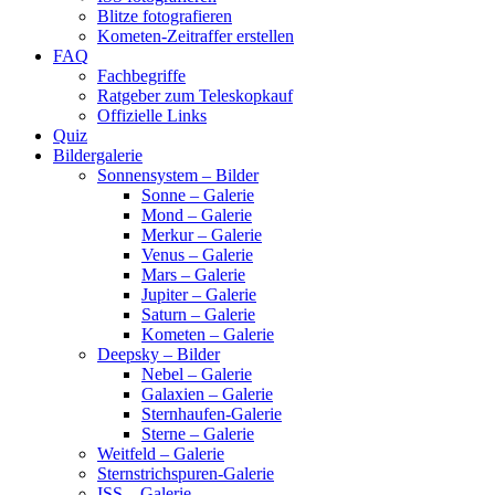
Blitze fotografieren
Kometen-Zeitraffer erstellen
FAQ
Fachbegriffe
Ratgeber zum Teleskopkauf
Offizielle Links
Quiz
Bildergalerie
Sonnensystem – Bilder
Sonne – Galerie
Mond – Galerie
Merkur – Galerie
Venus – Galerie
Mars – Galerie
Jupiter – Galerie
Saturn – Galerie
Kometen – Galerie
Deepsky – Bilder
Nebel – Galerie
Galaxien – Galerie
Sternhaufen-Galerie
Sterne – Galerie
Weitfeld – Galerie
Sternstrichspuren-Galerie
ISS – Galerie