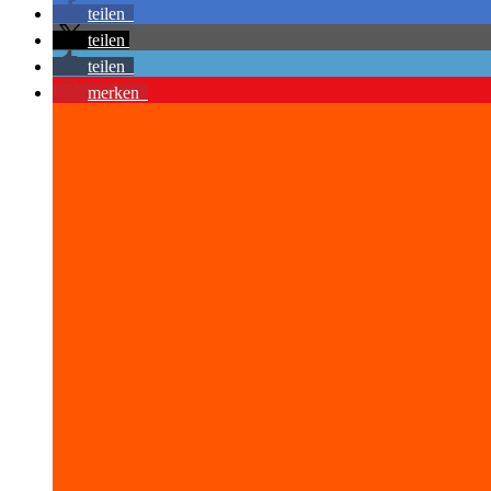
teilen
teilen
teilen
merken