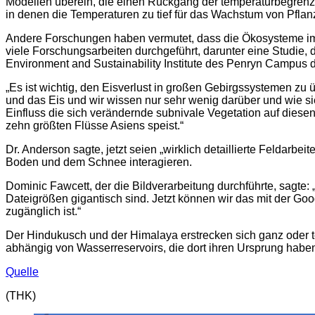
Modellen überein, die einen Rückgang der temperaturbegrenz
in denen die Temperaturen zu tief für das Wachstum von Pflan
Andere Forschungen haben vermutet, dass die Ökosysteme im
viele Forschungsarbeiten durchgeführt, darunter eine Studie,
Environment and Sustainability Institute des Penryn Campus de
„Es ist wichtig, den Eisverlust in großen Gebirgssystemen z
und das Eis und wir wissen nur sehr wenig darüber und wie si
Einfluss die sich verändernde subnivale Vegetation auf diesen
zehn größten Flüsse Asiens speist.“
Dr. Anderson sagte, jetzt seien „wirklich detaillierte Feldar
Boden und dem Schnee interagieren.
Dominic Fawcett, der die Bildverarbeitung durchführte, sagte
Dateigrößen gigantisch sind. Jetzt können wir das mit der Goog
zugänglich ist.“
Der Hindukusch und der Himalaya erstrecken sich ganz oder t
abhängig von Wasserreservoirs, die dort ihren Ursprung habe
Quelle
(THK)