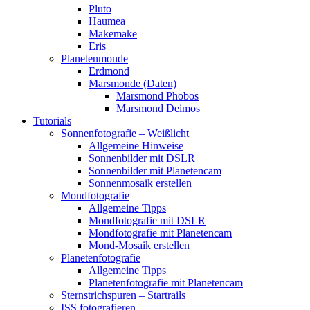
Pluto
Haumea
Makemake
Eris
Planetenmonde
Erdmond
Marsmonde (Daten)
Marsmond Phobos
Marsmond Deimos
Tutorials
Sonnenfotografie – Weißlicht
Allgemeine Hinweise
Sonnenbilder mit DSLR
Sonnenbilder mit Planetencam
Sonnenmosaik erstellen
Mondfotografie
Allgemeine Tipps
Mondfotografie mit DSLR
Mondfotografie mit Planetencam
Mond-Mosaik erstellen
Planetenfotografie
Allgemeine Tipps
Planetenfotografie mit Planetencam
Sternstrichspuren – Startrails
ISS fotografieren