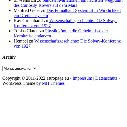
M Wendrich
zu
Sandsteinvariationen am nächsten Wegpunkt
des Curiosity-Rovers auf dem Mars
Manfred Geier
zu
Das Fomalhaut-System ist in Wirklichkeit
ein Dreifachsystem
Kay Groenhardt
zu
Wissenschaftsgeschichte: Die Solvay-
Konferenz von 1927
Tobias Claren
zu
Physik könnte die Geheimnisse der
Kornkreise entlarven
Hempel
zu
Wissenschaftsgeschichte: Die Solvay-Konferenz
von 1927
Archiv
Archiv
Copyright © 2011-2022 astropage.eu -
Impressum
|
Datenschutz
-
WordPress Theme by
MH Themes