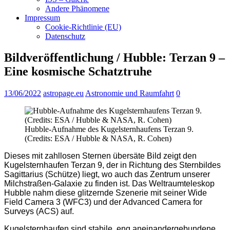
Andere Phänomene
Impressum
Cookie-Richtlinie (EU)
Datenschutz
Bildveröffentlichung / Hubble: Terzan 9 –
Eine kosmische Schatztruhe
13/06/2022
astropage.eu
Astronomie und Raumfahrt
0
Hubble-Aufnahme des Kugelsternhaufens Terzan 9.
(Credits: ESA / Hubble & NASA, R. Cohen)
Dieses mit zahllosen Sternen übersäte Bild zeigt den
Kugelsternhaufen Terzan 9, der in Richtung des Sternbildes
Sagittarius (Schütze) liegt, wo auch das Zentrum unserer
Milchstraßen-Galaxie zu finden ist. Das Weltraumteleskop
Hubble nahm diese glitzernde Szenerie mit seiner Wide
Field Camera 3 (WFC3) und der Advanced Camera for
Surveys (ACS) auf.
Kugelsternhaufen sind stabile, eng aneinandergebundene