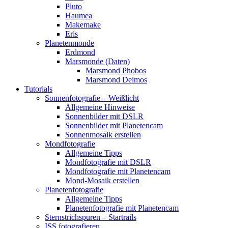
Pluto
Haumea
Makemake
Eris
Planetenmonde
Erdmond
Marsmonde (Daten)
Marsmond Phobos
Marsmond Deimos
Tutorials
Sonnenfotografie – Weißlicht
Allgemeine Hinweise
Sonnenbilder mit DSLR
Sonnenbilder mit Planetencam
Sonnenmosaik erstellen
Mondfotografie
Allgemeine Tipps
Mondfotografie mit DSLR
Mondfotografie mit Planetencam
Mond-Mosaik erstellen
Planetenfotografie
Allgemeine Tipps
Planetenfotografie mit Planetencam
Sternstrichspuren – Startrails
ISS fotografieren