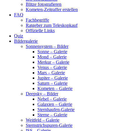
Blitze fotografieren
Kometen-Zeitraffer erstellen
FAQ
Fachbegriffe
Ratgeber zum Teleskopkauf
Offizielle Links
Quiz
Bildergalerie
Sonnensystem – Bilder
Sonne – Galerie
Mond – Galerie
Merkur – Galerie
Venus – Galerie
Mars – Galerie
Jupiter – Galerie
Saturn – Galerie
Kometen – Galerie
Deepsky – Bilder
Nebel – Galerie
Galaxien – Galerie
Sternhaufen-Galerie
Sterne – Galerie
Weitfeld – Galerie
Sternstrichspuren-Galerie
ISS – Galerie