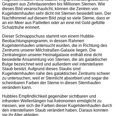
Gruppen aus Zehntausenden bis Millionen Sternen. Wie
dieses Bild veranschaulicht, können die Zentren von
Kugelsternhaufen sehr dicht mit Sternen besiedelt sein. Der
Nachthimmel auf diesem Bild zeigt so viele Sterne, dass er
an ein Meer aus Pailletten oder an eine mit Gold gefüllte
Schatztruhe erinnert.
Dieser Schnappschuss stammt von einem Hubble-
Beobachtungsprogramm, in dessen Rahmen
Kugelsternhaufen untersucht wurden, die in Richtung des
Zentrums unserer Milchstraßen-Galaxie liegen. Die
Zentralregion unserer Heimatgalaxie enthält eine dicht
besiedelte Ansammlung von Sternen, die als galaktischer
Bulge bezeichnet wird und außerdem viel interstellaren
Staub besitzt. Aufgrund dieses Staubs sind
Kugelsternhaufen nahe des galaktischen Zentrums schwer
zu untersuchen, weil er Sternlicht absorbiert und sogar die
scheinbaren Farben der Sterne in diesen Sternhaufen
verändern kann.
Hubbles Empfindlichkeit gegenüber sichtbaren und
infraroten Wellenlängen hat Astronomen ermöglicht zu
messen, wie sich die Farben dieser Kugelsternhaufen durch
den interstellaren Staub verändert haben. Daraus konnten
sie ihr Alter ableiten.