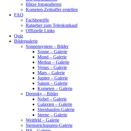
Blitze fotografieren
Kometen-Zeitraffer erstellen
FAQ
Fachbegriffe
Ratgeber zum Teleskopkauf
Offizielle Links
Quiz
Bildergalerie
Sonnensystem – Bilder
Sonne – Galerie
Mond – Galerie
Merkur – Galerie
Venus – Galerie
Mars – Galerie
Jupiter – Galerie
Saturn – Galerie
Kometen – Galerie
Deepsky – Bilder
Nebel – Galerie
Galaxien – Galerie
Sternhaufen-Galerie
Sterne – Galerie
Weitfeld – Galerie
Sternstrichspuren-Galerie
ISS – Galerie