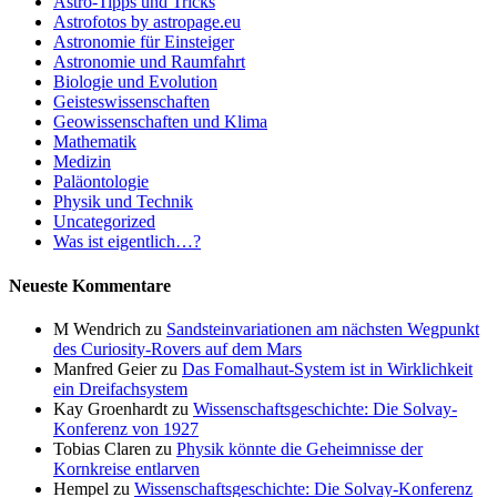
Astro-Tipps und Tricks
Astrofotos by astropage.eu
Astronomie für Einsteiger
Astronomie und Raumfahrt
Biologie und Evolution
Geisteswissenschaften
Geowissenschaften und Klima
Mathematik
Medizin
Paläontologie
Physik und Technik
Uncategorized
Was ist eigentlich…?
Neueste Kommentare
M Wendrich
zu
Sandsteinvariationen am nächsten Wegpunkt
des Curiosity-Rovers auf dem Mars
Manfred Geier
zu
Das Fomalhaut-System ist in Wirklichkeit
ein Dreifachsystem
Kay Groenhardt
zu
Wissenschaftsgeschichte: Die Solvay-
Konferenz von 1927
Tobias Claren
zu
Physik könnte die Geheimnisse der
Kornkreise entlarven
Hempel
zu
Wissenschaftsgeschichte: Die Solvay-Konferenz