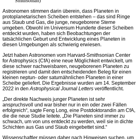
Smithsonian)
Astronomen stimmen darin überein, dass Planeten in
protoplanetarischen Scheiben entstehen – das sind Ringe
aus Staub und Gas, die junge, neugeborene Sterne
umgeben. Obwohl im Universum Hunderte dieser Scheiben
entdeckt wurden, haben sich Beobachtungen der
tatsächlichen Geburt und Entwicklung eines Planeten in
diesen Umgebungen als schwierig erwiesen.
Jetzt haben Astronomen vom Harvard-Smithsonian Center
for Astrophysics (CfA) eine neue Möglichkeit entwickelt, um
diese schwer nachweisbaren, neugeborenen Planeten zu
registrieren und damit den entscheidenden Beleg für einen
kleinen neptun- oder saturnähnlichen Planeten in einer
Scheibe geliefert. Die Ergebnisse wurden am 14. September
2022 in den
Astrophysical Journal Letters
veröffentlicht.
„Der direkte Nachweis junger Planeten ist sehr
anspruchsvoll und war bisher nur in ein oder zwei Fällen
erfolgreich“, sagte Feng Long, eine Postdoktorandin am CfA,
die die neue Studie leitete. „Die Planeten sind immer zu
schwach, um von uns entdeckt zu werden, weil sie in dichte
Schichten aus Gas und Staub eingebettet sind.“
Wissenschaftler müssen daher nach Hinweisen suchen, um