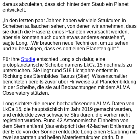
daraus abzuleiten, dass sich hinter dem Staub ein Planet
entwickelt.
„In den letzten paar Jahren haben wir viele Strukturen in
Scheiben auftauchen sehen, von denen wir annehmen, dass
sie durch die Präsenz eines Planeten verursacht werden,
aber sie könnten auch durch etwas anderes entstehen“,
sagte Long. „Wir brauchen neue Techniken, um zu sehen
und zu bestätigen, dass es dort einen Planeten gibt.“
Für ihre
Studie
entschied Long sich dafür, eine
protoplanetarische Scheibe namens LkCa 15 nochmals zu
untersuchen. Sie liegt rund 518 Lichtjahre entfernt in
Richtung des Sternbildes Taurus (Stier). Wissenschaftler
berichteten bereits zuvor über Hinweise auf Planetenbildung
in der Scheibe, die sie auf Beobachtungen mit dem ALMA
Observatory stützten.
Long sichtete die neuen hochauflösenden ALMA-Daten von
LkCa 15, die hauptsächlich im Jahr 2019 gemacht wurden,
und entdeckte zwei schwache Strukturen, die vorher nicht
registriert wurden. Rund 42 Astronomische Einheiten von
dem Stern entfernt (das entspricht der 42-fachen Entfernung
der Erde von der Sonne) entdeckte Long einen Staubring mit
zwei separaten und hellen Materiestrukturen darin. Die