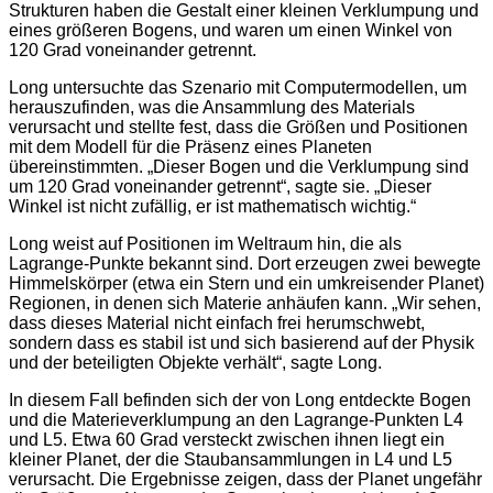
Strukturen haben die Gestalt einer kleinen Verklumpung und
eines größeren Bogens, und waren um einen Winkel von
120 Grad voneinander getrennt.
Long untersuchte das Szenario mit Computermodellen, um
herauszufinden, was die Ansammlung des Materials
verursacht und stellte fest, dass die Größen und Positionen
mit dem Modell für die Präsenz eines Planeten
übereinstimmten. „Dieser Bogen und die Verklumpung sind
um 120 Grad voneinander getrennt“, sagte sie. „Dieser
Winkel ist nicht zufällig, er ist mathematisch wichtig.“
Long weist auf Positionen im Weltraum hin, die als
Lagrange-Punkte bekannt sind. Dort erzeugen zwei bewegte
Himmelskörper (etwa ein Stern und ein umkreisender Planet)
Regionen, in denen sich Materie anhäufen kann. „Wir sehen,
dass dieses Material nicht einfach frei herumschwebt,
sondern dass es stabil ist und sich basierend auf der Physik
und der beteiligten Objekte verhält“, sagte Long.
In diesem Fall befinden sich der von Long entdeckte Bogen
und die Materieverklumpung an den Lagrange-Punkten L4
und L5. Etwa 60 Grad versteckt zwischen ihnen liegt ein
kleiner Planet, der die Staubansammlungen in L4 und L5
verursacht. Die Ergebnisse zeigen, dass der Planet ungefähr