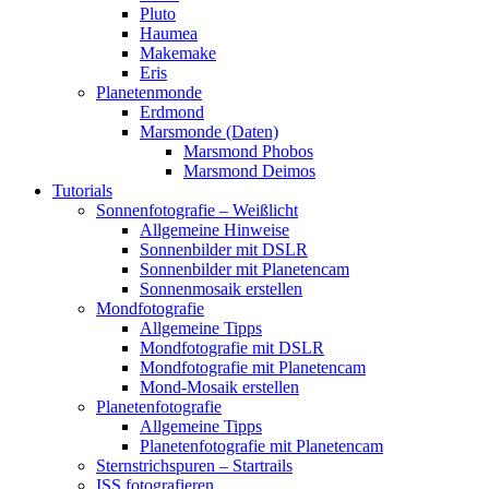
Pluto
Haumea
Makemake
Eris
Planetenmonde
Erdmond
Marsmonde (Daten)
Marsmond Phobos
Marsmond Deimos
Tutorials
Sonnenfotografie – Weißlicht
Allgemeine Hinweise
Sonnenbilder mit DSLR
Sonnenbilder mit Planetencam
Sonnenmosaik erstellen
Mondfotografie
Allgemeine Tipps
Mondfotografie mit DSLR
Mondfotografie mit Planetencam
Mond-Mosaik erstellen
Planetenfotografie
Allgemeine Tipps
Planetenfotografie mit Planetencam
Sternstrichspuren – Startrails
ISS fotografieren