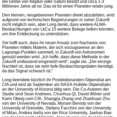
die Größe von Neptun oder Saturn besitzt und circa 1-3
Millionen Jahre alt ist. Das ist für einen Planeten relativ jung.
Den kleinen, neugeborenen Planeten direkt abzubilden, wird
aufgrund von technischen Begrenzungen in naher Zukunft
nicht möglich sein, aber Long denkt, dass weitere ALMA-
Beobachtungen von LkCa 15 weitere Belege liefern könnten,
um ihre Entdeckung zu unterstützen.
Sie hofft auch, dass ihr neuer Ansatz zum Nachweis von
Planeten mittels Materie, die sich vorzugsweise an den
Lagrange-Punkten sammelt, in Zukunft von Astronomen
genutzt werden wird. „Ich hoffe, dass diese Methode in der
Zukunft umfassend eingesetzt wird“, sagte sie. „Der einzige
Nachteil ist, dass sie sehr tiefe Beobachtungsdaten benötigt,
da das Signal schwach ist.“
Long beendete kürzlich ihr Postdoktoranden-Stipendiat am
CfA und wird ab September als NASA-Hubble-Stipendiatin
an der University of Arizona tätig sein. Die Co-Autoren der
Studie sind Sean Andrews, Chunhua Qi, David Wilner und
Karin Oberg vom CfA, Shangjia Zhang und Zhaohuan Zhu
von der University of Nevada, Myriam Benisty von der
University of Grenoble, Stefano Facchini von der University
of Milan, Andrea Isella von der Rice University, Jaehan Bae