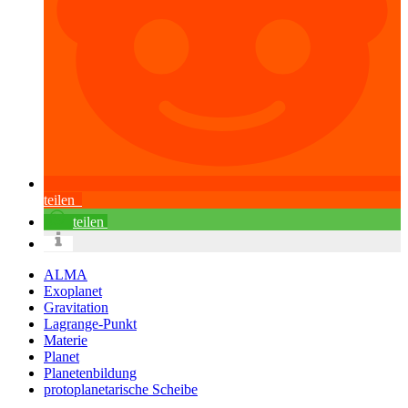
teilen
teilen
ALMA
Exoplanet
Gravitation
Lagrange-Punkt
Materie
Planet
Planetenbildung
protoplanetarische Scheibe