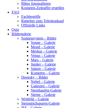
Blitze fotografieren
Kometen-Zeitraffer erstellen
FAQ
Fachbegriffe
Ratgeber zum Teleskopkauf
Offizielle Links
Quiz
Bildergalerie
Sonnensystem – Bilder
Sonne – Galerie
Mond – Galerie
Merkur – Galerie
Venus – Galerie
Mars – Galerie
Jupiter – Galerie
Saturn – Galerie
Kometen – Galerie
Deepsky – Bilder
Nebel – Galerie
Galaxien – Galerie
Sternhaufen-Galerie
Sterne – Galerie
Weitfeld – Galerie
Sternstrichspuren-Galerie
ISS – Galerie