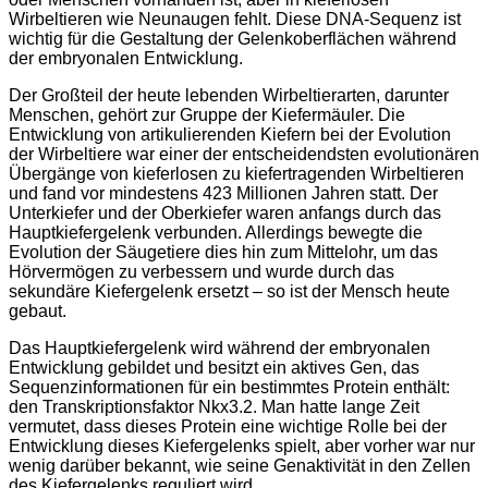
Wirbeltieren wie Neunaugen fehlt. Diese DNA-Sequenz ist
wichtig für die Gestaltung der Gelenkoberflächen während
der embryonalen Entwicklung.
Der Großteil der heute lebenden Wirbeltierarten, darunter
Menschen, gehört zur Gruppe der Kiefermäuler. Die
Entwicklung von artikulierenden Kiefern bei der Evolution
der Wirbeltiere war einer der entscheidendsten evolutionären
Übergänge von kieferlosen zu kiefertragenden Wirbeltieren
und fand vor mindestens 423 Millionen Jahren statt. Der
Unterkiefer und der Oberkiefer waren anfangs durch das
Hauptkiefergelenk verbunden. Allerdings bewegte die
Evolution der Säugetiere dies hin zum Mittelohr, um das
Hörvermögen zu verbessern und wurde durch das
sekundäre Kiefergelenk ersetzt – so ist der Mensch heute
gebaut.
Das Hauptkiefergelenk wird während der embryonalen
Entwicklung gebildet und besitzt ein aktives Gen, das
Sequenzinformationen für ein bestimmtes Protein enthält:
den Transkriptionsfaktor Nkx3.2. Man hatte lange Zeit
vermutet, dass dieses Protein eine wichtige Rolle bei der
Entwicklung dieses Kiefergelenks spielt, aber vorher war nur
wenig darüber bekannt, wie seine Genaktivität in den Zellen
des Kiefergelenks reguliert wird.