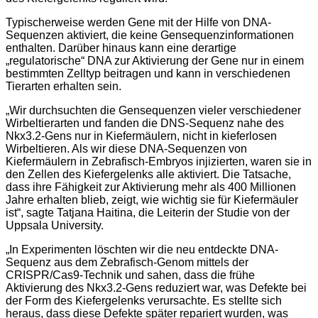
Typischerweise werden Gene mit der Hilfe von DNA-
Sequenzen aktiviert, die keine Gensequenzinformationen
enthalten. Darüber hinaus kann eine derartige
„regulatorische“ DNA zur Aktivierung der Gene nur in einem
bestimmten Zelltyp beitragen und kann in verschiedenen
Tierarten erhalten sein.
„Wir durchsuchten die Gensequenzen vieler verschiedener
Wirbeltierarten und fanden die DNS-Sequenz nahe des
Nkx3.2-Gens nur in Kiefermäulern, nicht in kieferlosen
Wirbeltieren. Als wir diese DNA-Sequenzen von
Kiefermäulern in Zebrafisch-Embryos injizierten, waren sie in
den Zellen des Kiefergelenks alle aktiviert. Die Tatsache,
dass ihre Fähigkeit zur Aktivierung mehr als 400 Millionen
Jahre erhalten blieb, zeigt, wie wichtig sie für Kiefermäuler
ist“, sagte Tatjana Haitina, die Leiterin der Studie von der
Uppsala University.
„In Experimenten löschten wir die neu entdeckte DNA-
Sequenz aus dem Zebrafisch-Genom mittels der
CRISPR/Cas9-Technik und sahen, dass die frühe
Aktivierung des Nkx3.2-Gens reduziert war, was Defekte bei
der Form des Kiefergelenks verursachte. Es stellte sich
heraus, dass diese Defekte später repariert wurden, was