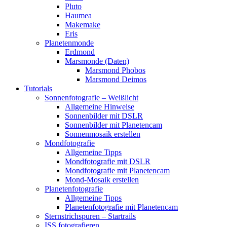
Pluto
Haumea
Makemake
Eris
Planetenmonde
Erdmond
Marsmonde (Daten)
Marsmond Phobos
Marsmond Deimos
Tutorials
Sonnenfotografie – Weißlicht
Allgemeine Hinweise
Sonnenbilder mit DSLR
Sonnenbilder mit Planetencam
Sonnenmosaik erstellen
Mondfotografie
Allgemeine Tipps
Mondfotografie mit DSLR
Mondfotografie mit Planetencam
Mond-Mosaik erstellen
Planetenfotografie
Allgemeine Tipps
Planetenfotografie mit Planetencam
Sternstrichspuren – Startrails
ISS fotografieren