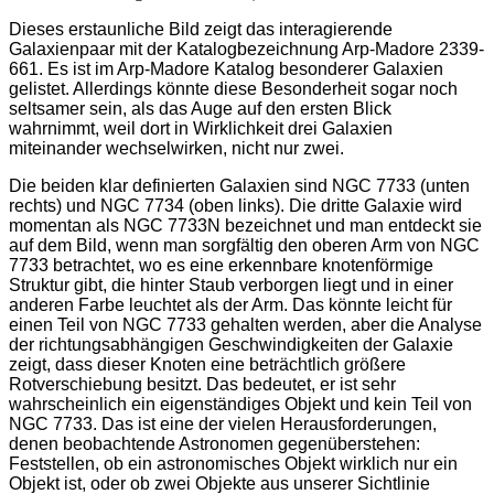
Dieses erstaunliche Bild zeigt das interagierende
Galaxienpaar mit der Katalogbezeichnung Arp-Madore 2339-
661. Es ist im Arp-Madore Katalog besonderer Galaxien
gelistet. Allerdings könnte diese Besonderheit sogar noch
seltsamer sein, als das Auge auf den ersten Blick
wahrnimmt, weil dort in Wirklichkeit drei Galaxien
miteinander wechselwirken, nicht nur zwei.
Die beiden klar definierten Galaxien sind NGC 7733 (unten
rechts) und NGC 7734 (oben links). Die dritte Galaxie wird
momentan als NGC 7733N bezeichnet und man entdeckt sie
auf dem Bild, wenn man sorgfältig den oberen Arm von NGC
7733 betrachtet, wo es eine erkennbare knotenförmige
Struktur gibt, die hinter Staub verborgen liegt und in einer
anderen Farbe leuchtet als der Arm. Das könnte leicht für
einen Teil von NGC 7733 gehalten werden, aber die Analyse
der richtungsabhängigen Geschwindigkeiten der Galaxie
zeigt, dass dieser Knoten eine beträchtlich größere
Rotverschiebung besitzt. Das bedeutet, er ist sehr
wahrscheinlich ein eigenständiges Objekt und kein Teil von
NGC 7733. Das ist eine der vielen Herausforderungen,
denen beobachtende Astronomen gegenüberstehen:
Feststellen, ob ein astronomisches Objekt wirklich nur ein
Objekt ist, oder ob zwei Objekte aus unserer Sichtlinie