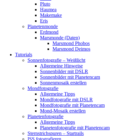
Pluto
Haumea
Makemake
Eris
Planetenmonde
Erdmond
Marsmonde (Daten)
Marsmond Phobos
Marsmond Deimos
Tutorials
Sonnenfotografie – Weißlicht
Allgemeine Hinweise
Sonnenbilder mit DSLR
Sonnenbilder mit Planetencam
Sonnenmosaik erstellen
Mondfotografie
Allgemeine Tipps
Mondfotografie mit DSLR
Mondfotografie mit Planetencam
Mond-Mosaik erstellen
Planetenfotografie
Allgemeine Tipps
Planetenfotografie mit Planetencam
Sternstrichspuren – Startrails
ISS fotografieren