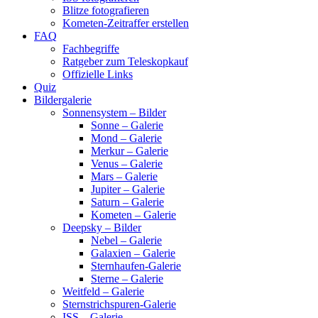
Blitze fotografieren
Kometen-Zeitraffer erstellen
FAQ
Fachbegriffe
Ratgeber zum Teleskopkauf
Offizielle Links
Quiz
Bildergalerie
Sonnensystem – Bilder
Sonne – Galerie
Mond – Galerie
Merkur – Galerie
Venus – Galerie
Mars – Galerie
Jupiter – Galerie
Saturn – Galerie
Kometen – Galerie
Deepsky – Bilder
Nebel – Galerie
Galaxien – Galerie
Sternhaufen-Galerie
Sterne – Galerie
Weitfeld – Galerie
Sternstrichspuren-Galerie
ISS – Galerie