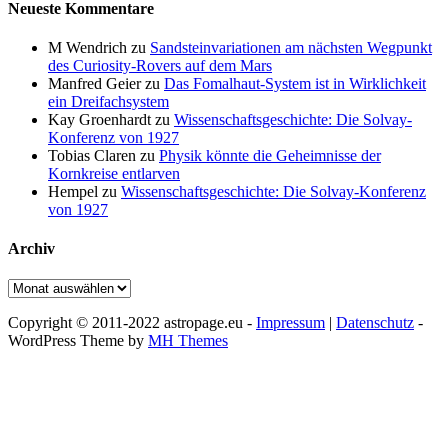
Neueste Kommentare
M Wendrich
zu
Sandsteinvariationen am nächsten Wegpunkt
des Curiosity-Rovers auf dem Mars
Manfred Geier
zu
Das Fomalhaut-System ist in Wirklichkeit
ein Dreifachsystem
Kay Groenhardt
zu
Wissenschaftsgeschichte: Die Solvay-
Konferenz von 1927
Tobias Claren
zu
Physik könnte die Geheimnisse der
Kornkreise entlarven
Hempel
zu
Wissenschaftsgeschichte: Die Solvay-Konferenz
von 1927
Archiv
Archiv
Copyright © 2011-2022 astropage.eu -
Impressum
|
Datenschutz
-
WordPress Theme by
MH Themes