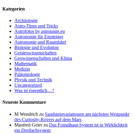
Kategorien
Archäologie
Astro-Tipps und Tricks
Astrofotos by astropage.eu
Astronomie für Einsteiger
Astronomie und Raumfahrt
Biologie und Evolution
Geisteswissenschaften
Geowissenschaften und Klima
Mathematik
Medizin
Paläontologie
Physik und Technik
Uncategorized
Was ist eigentlich…?
Neueste Kommentare
M Wendrich
zu
Sandsteinvariationen am nächsten Wegpunkt
des Curiosity-Rovers auf dem Mars
Manfred Geier
zu
Das Fomalhaut-System ist in Wirklichkeit
ein Dreifachsystem