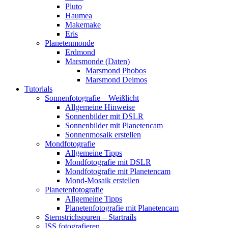
Pluto
Haumea
Makemake
Eris
Planetenmonde
Erdmond
Marsmonde (Daten)
Marsmond Phobos
Marsmond Deimos
Tutorials
Sonnenfotografie – Weißlicht
Allgemeine Hinweise
Sonnenbilder mit DSLR
Sonnenbilder mit Planetencam
Sonnenmosaik erstellen
Mondfotografie
Allgemeine Tipps
Mondfotografie mit DSLR
Mondfotografie mit Planetencam
Mond-Mosaik erstellen
Planetenfotografie
Allgemeine Tipps
Planetenfotografie mit Planetencam
Sternstrichspuren – Startrails
ISS fotografieren