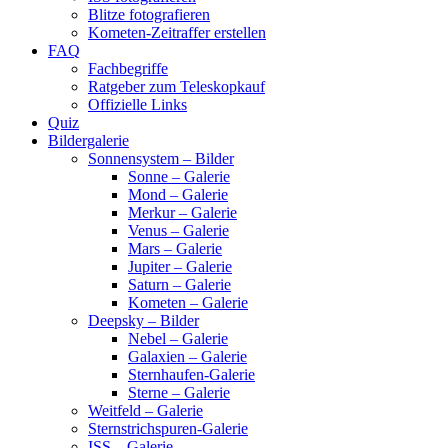
Blitze fotografieren
Kometen-Zeitraffer erstellen
FAQ
Fachbegriffe
Ratgeber zum Teleskopkauf
Offizielle Links
Quiz
Bildergalerie
Sonnensystem – Bilder
Sonne – Galerie
Mond – Galerie
Merkur – Galerie
Venus – Galerie
Mars – Galerie
Jupiter – Galerie
Saturn – Galerie
Kometen – Galerie
Deepsky – Bilder
Nebel – Galerie
Galaxien – Galerie
Sternhaufen-Galerie
Sterne – Galerie
Weitfeld – Galerie
Sternstrichspuren-Galerie
ISS – Galerie