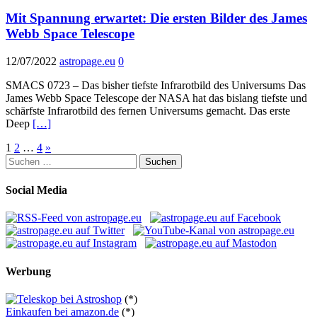
Mit Spannung erwartet: Die ersten Bilder des James
Webb Space Telescope
12/07/2022
astropage.eu
0
SMACS 0723 – Das bisher tiefste Infrarotbild des Universums Das
James Webb Space Telescope der NASA hat das bislang tiefste und
schärfste Infrarotbild des fernen Universums gemacht. Das erste
Deep
[…]
Seitennummerierung
1
2
…
4
»
Suchen
der
nach:
Beiträge
Social Media
Werbung
(*)
Einkaufen bei amazon.de
(*)