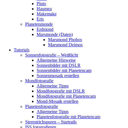
Pluto
Haumea
Makemake
Eris
Planetenmonde
Erdmond
Marsmonde (Daten)
Marsmond Phobos
Marsmond Deimos
Tutorials
Sonnenfotografie – Weißlicht
Allgemeine Hinweise
Sonnenbilder mit DSLR
Sonnenbilder mit Planetencam
Sonnenmosaik erstellen
Mondfotografie
Allgemeine Tipps
Mondfotografie mit DSLR
Mondfotografie mit Planetencam
Mond-Mosaik erstellen
Planetenfotografie
Allgemeine Tipps
Planetenfotografie mit Planetencam
Sternstrichspuren – Startrails
ISS fotografieren