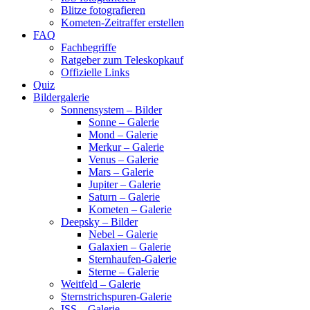
Blitze fotografieren
Kometen-Zeitraffer erstellen
FAQ
Fachbegriffe
Ratgeber zum Teleskopkauf
Offizielle Links
Quiz
Bildergalerie
Sonnensystem – Bilder
Sonne – Galerie
Mond – Galerie
Merkur – Galerie
Venus – Galerie
Mars – Galerie
Jupiter – Galerie
Saturn – Galerie
Kometen – Galerie
Deepsky – Bilder
Nebel – Galerie
Galaxien – Galerie
Sternhaufen-Galerie
Sterne – Galerie
Weitfeld – Galerie
Sternstrichspuren-Galerie
ISS – Galerie