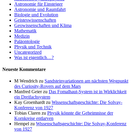
Astronomie für Einsteiger
Astronomie und Raumfahrt
Biologie und Evolution
Geisteswissenschaften
Geowissenschaften und Klima
Mathematik
Medizin
Paläontologie
Physik und Technik
Uncategorized
Was ist eigentlich…?
Neueste Kommentare
M Wendrich
zu
Sandsteinvariationen am nächsten Wegpunkt
des Curiosity-Rovers auf dem Mars
Manfred Geier
zu
Das Fomalhaut-System ist in Wirklichkeit
ein Dreifachsystem
Kay Groenhardt
zu
Wissenschaftsgeschichte: Die Solvay-
Konferenz von 1927
Tobias Claren
zu
Physik könnte die Geheimnisse der
Kornkreise entlarven
Hempel
zu
Wissenschaftsgeschichte: Die Solvay-Konferenz
von 1927