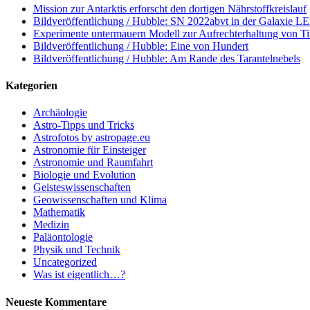
Mission zur Antarktis erforscht den dortigen Nährstoffkreislauf
Bildveröffentlichung / Hubble: SN 2022abvt in der Galaxie 
Experimente untermauern Modell zur Aufrechterhaltung von T
Bildveröffentlichung / Hubble: Eine von Hundert
Bildveröffentlichung / Hubble: Am Rande des Tarantelnebels
Kategorien
Archäologie
Astro-Tipps und Tricks
Astrofotos by astropage.eu
Astronomie für Einsteiger
Astronomie und Raumfahrt
Biologie und Evolution
Geisteswissenschaften
Geowissenschaften und Klima
Mathematik
Medizin
Paläontologie
Physik und Technik
Uncategorized
Was ist eigentlich…?
Neueste Kommentare