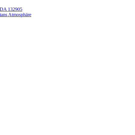
LEDA 132905
itans Atmosphäre