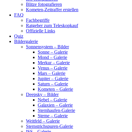
Blitze fotografieren
Kometen-Zeitraffer erstellen
FAQ
Fachbegriffe
Ratgeber zum Teleskopkauf
Offizielle Links
Quiz
Bildergalerie
Sonnensystem – Bilder
Sonne – Galerie
Mond – Galerie
Merkur – Galerie
Venus – Galerie
Mars – Galerie
Jupiter – Galerie
Saturn – Galerie
Kometen – Galerie
Deepsky – Bilder
Nebel – Galerie
Galaxien – Galerie
Sternhaufen-Galerie
Sterne – Galerie
Weitfeld – Galerie
Sternstrichspuren-Galerie
ISS – Galerie