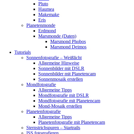
Pluto
Haumea
Makemake
Eris
Planetenmonde
Erdmond
Marsmonde (Daten)
Marsmond Phobos
Marsmond Deimos
Tutorials
Sonnenfotografie – Weißlicht
Allgemeine Hinweise
Sonnenbilder mit DSLR
Sonnenbilder mit Planetencam
Sonnenmosaik erstellen
Mondfotografie
Allgemeine Tipps
Mondfotografie mit DSLR
Mondfotografie mit Planetencam
Mond-Mosaik erstellen
Planetenfotografie
Allgemeine Tipps
Planetenfotografie mit Planetencam
Sternstrichspuren – Startrails
ISS fotografieren