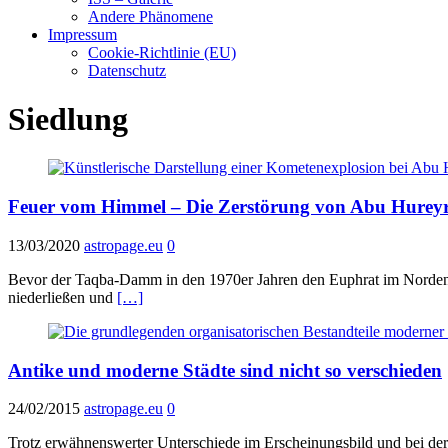
Andere Phänomene
Impressum
Cookie-Richtlinie (EU)
Datenschutz
Siedlung
Feuer vom Himmel – Die Zerstörung von Abu Hureyr
13/03/2020
astropage.eu
0
Bevor der Taqba-Damm in den 1970er Jahren den Euphrat im Norden S
niederließen und
[…]
Antike und moderne Städte sind nicht so verschieden
24/02/2015
astropage.eu
0
Trotz erwähnenswerter Unterschiede im Erscheinungsbild und bei der 