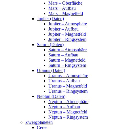
Mars – Oberfläche
Mars – Aufbau
Mars – Magnetfeld
Jupiter (Daten)
Jupiter – Atmosphäre
Jupiter – Aufbau
Jupiter – Magnetfeld
Jupiter – Ringsystem
Saturn (Daten)
Saturn – Atmosphäre
Saturn – Aufbau
Saturn – Magnetfeld
Saturn – Ringsystem
Uranus (Daten)
Uranus – Atmosphäre
Uranus – Aufbau
Uranus – Magnetfeld
Uranus – Ringsystem
Neptun (Daten)
Neptun – Atmosphäre
Neptun – Aufbau
Neptun – Magnetfeld
Neptun – Ringsystem
Zwergplaneten
Ceres